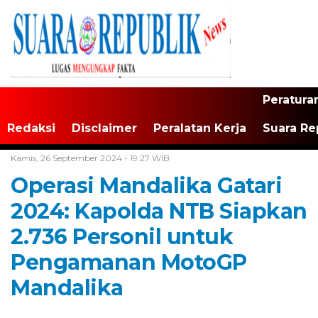
Peratura
Redaksi
Disclaimer
Peralatan Kerja
Suara Re
Home /
Tak Berkategori
Kamis, 26 September 2024 - 19:27 WIB
Operasi Mandalika Gatari
2024: Kapolda NTB Siapkan
2.736 Personil untuk
Pengamanan MotoGP
Mandalika