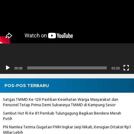
Pemutar
Video
00:00
01:03
POS-POS TERBARU
Satgas TMMD Ke-129 Pastikan Kesehatan Warga Masyarakat dan
Personel Tetap Prima Demi Suksesnya TMMD di Kampung Sesor
Sambut Hut Ri Ke 81 Pemkab Tulungagung Bagikan Bendera Merah
Putih
PN Namlea Terima Gugatan PMH Ingkar Janji Nikah, Kerugian Ditaksir Rp1
Miliar Lebih