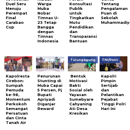
Duel Seru
Warga
Konsultasi
Tentang
Menuju
Muba
Publik
Pengalaman
Perempat
Nobar
untuk
Puan di
Final
Timnas U-
Tingkatkan
Sekolah
Carabao
23 Tetap
Mutu
Muhammadiy
Cup
Bangga
Pendidikan
dengan
dan
Timnas
Transparansi
Indonesia
Bantuan
Tulungagung
TNI/Polri
Kapolresta
Penurunan
Bentuk
Kapolri
Cirebon:
Stunting di
Motivasi
Pimpin
Sumpah
Muba Capai
Bakti
Sertijab
Pemuda
5 Persen, Pj
Sosial oleh
dan
ke-96,
Bupati
Yayasan
Pelantikan
Momentum
Apriyadi
Sumebyare
Pejabat
Perkokoh
Diganjar
Cahyaning
Tinggi Polri
Semangat
Reward
Ati Desa
Hari Ini
Persatuan
Kresikan
dan Cinta
Tanah Air