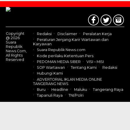
Contact
Us
Copyright
Redaksi
Disclaimer
Peralatan Kerja
@ 2026
Peraturan Jenjang Karir Wartawan dan
Suara
Karyawan
Republik
Suara Republik News.com
News.Com,
All Rights
Kode perilaku Ketentuan Pers
Reserved
PEDOMAN MEDIA SIBER
VISI – MISI
SOP Wartawan
Tentang Kami
Redaksi
Hubungi Kami
ADVERTORIAL IKLAN MEDIA ONLINE
TANGERANG NEWS
Buru
Headline
Maluku
Tangerang Raya
Tapanuli Raya
TNI/Polri