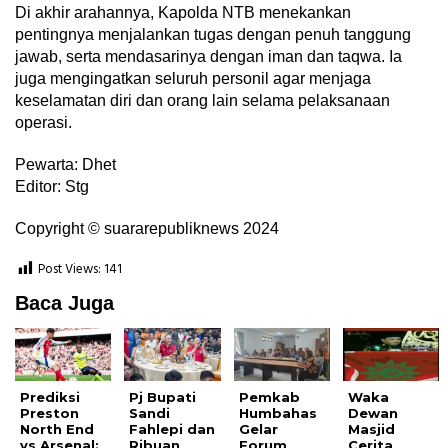
Di akhir arahannya, Kapolda NTB menekankan
pentingnya menjalankan tugas dengan penuh tanggung
jawab, serta mendasarinya dengan iman dan taqwa. Ia
juga mengingatkan seluruh personil agar menjaga
keselamatan diri dan orang lain selama pelaksanaan
operasi.
Pewarta: Dhet
Editor: Stg
Copyright © suararepubliknews 2024
Post Views:
141
Baca Juga
Prediksi
Pj Bupati
Pemkab
Waka
Preston
Sandi
Humbahas
Dewan
North End
Fahlepi dan
Gelar
Masjid
vs Arsenal:
Ribuan
Forum
Cerita