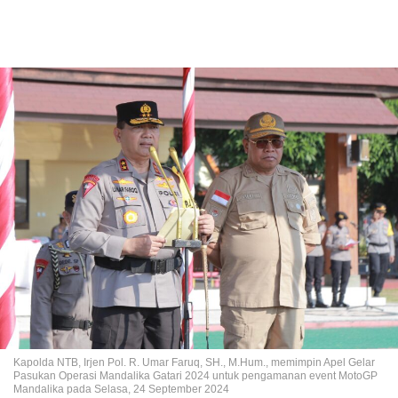
Kapolda NTB, Irjen Pol. R. Umar Faruq, SH., M.Hum., memimpin Apel Gelar
Pasukan Operasi Mandalika Gatari 2024 untuk pengamanan event MotoGP
Mandalika pada Selasa, 24 September 2024