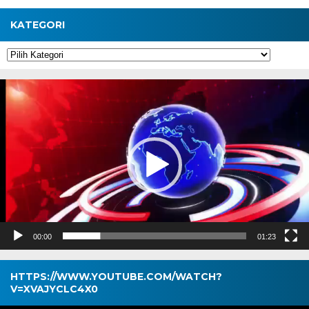
KATEGORI
Kategori
Pemutar
Video
00:00
01:23
HTTPS://WWW.YOUTUBE.COM/WATCH?
V=XVAJYCLC4X0