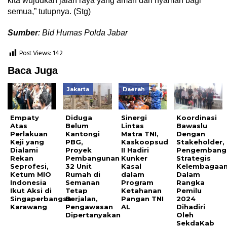
kita wujudkan jalan raya yang aman dan nyaman bagi
semua,” tutupnya. (Stg)
Sumber
: Bid Humas Polda Jabar
Post Views:
142
Baca Juga
Jakarta
Daerah
Empaty
Diduga
Sinergi
Koordinasi
Atas
Belum
Lintas
Bawaslu
Perlakuan
Kantongi
Matra TNI,
Dengan
Keji yang
PBG,
Kaskoopsud
Stakeholder,
Dialami
Proyek
II Hadiri
Pengembang
Rekan
Pembangunan
Kunker
Strategis
Seprofesi,
32 Unit
Kasal
Kelembagaa
Ketum MIO
Rumah di
dalam
Dalam
Indonesia
Semanan
Program
Rangka
Ikut Aksi di
Tetap
Ketahanan
Pemilu
Singaperbangsa
Berjalan,
Pangan TNI
2024
Karawang
Pengawasan
AL
Dihadiri
Dipertanyakan
Oleh
SekdaKab