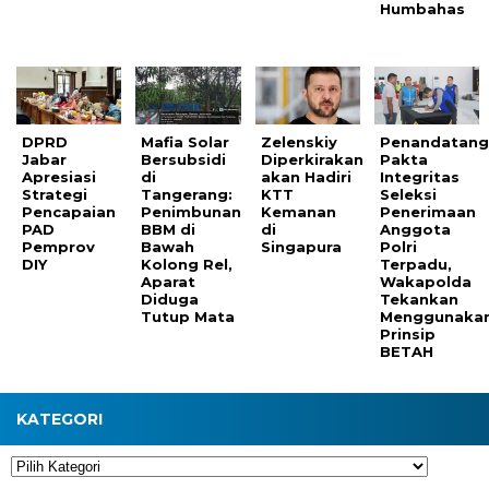
Humbahas
DPRD
Mafia Solar
Zelenskiy
Penandatang
Jabar
Bersubsidi
Diperkirakan
Pakta
Apresiasi
di
akan Hadiri
Integritas
Strategi
Tangerang:
KTT
Seleksi
Pencapaian
Penimbunan
Kemanan
Penerimaan
PAD
BBM di
di
Anggota
Pemprov
Bawah
Singapura
Polri
DIY
Kolong Rel,
Terpadu,
Aparat
Wakapolda
Diduga
Tekankan
Tutup Mata
Menggunaka
Prinsip
BETAH
KATEGORI
Kategori