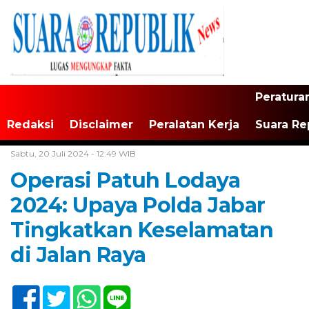
Peratura
Redaksi
Disclaimer
Peralatan Kerja
Suara Re
Home /
Tak Berkategori
Sabtu, 20 Juli 2024 - 12:49 WIB
Operasi Patuh Lodaya
2024: Upaya Polda Jabar
Tingkatkan Keselamatan
di Jalan Raya