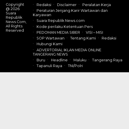
Copyright
Redaksi
Disclaimer
Peralatan Kerja
@ 2026
Peraturan Jenjang Karir Wartawan dan
Suara
Karyawan
Republik
Suara Republik News.com
News.Com,
All Rights
Kode perilaku Ketentuan Pers
Reserved
PEDOMAN MEDIA SIBER
VISI – MISI
SOP Wartawan
Tentang Kami
Redaksi
Hubungi Kami
ADVERTORIAL IKLAN MEDIA ONLINE
TANGERANG NEWS
Buru
Headline
Maluku
Tangerang Raya
Tapanuli Raya
TNI/Polri