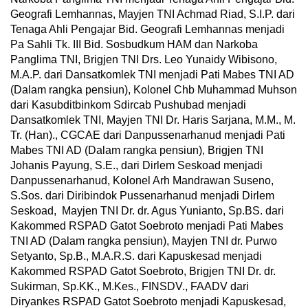
Geografi Lemhannas, Mayjen TNI Achmad Riad, S.I.P. dari
Tenaga Ahli Pengajar Bid. Geografi Lemhannas menjadi
Pa Sahli Tk. III Bid. Sosbudkum HAM dan Narkoba
Panglima TNI, Brigjen TNI Drs. Leo Yunaidy Wibisono,
M.A.P. dari Dansatkomlek TNI menjadi Pati Mabes TNI AD
(Dalam rangka pensiun), Kolonel Chb Muhammad Muhson
dari Kasubditbinkom Sdircab Pushubad menjadi
Dansatkomlek TNI, Mayjen TNI Dr. Haris Sarjana, M.M., M.
Tr. (Han)., CGCAE dari Danpussenarhanud menjadi Pati
Mabes TNI AD (Dalam rangka pensiun), Brigjen TNI
Johanis Payung, S.E., dari Dirlem Seskoad menjadi
Danpussenarhanud, Kolonel Arh Mandrawan Suseno,
S.Sos. dari Diribindok Pussenarhanud menjadi Dirlem
Seskoad, Mayjen TNI Dr. dr. Agus Yunianto, Sp.BS. dari
Kakommed RSPAD Gatot Soebroto menjadi Pati Mabes
TNI AD (Dalam rangka pensiun), Mayjen TNI dr. Purwo
Setyanto, Sp.B., M.A.R.S. dari Kapuskesad menjadi
Kakommed RSPAD Gatot Soebroto, Brigjen TNI Dr. dr.
Sukirman, Sp.KK., M.Kes., FINSDV., FAADV dari
Diryankes RSPAD Gatot Soebroto menjadi Kapuskesad,