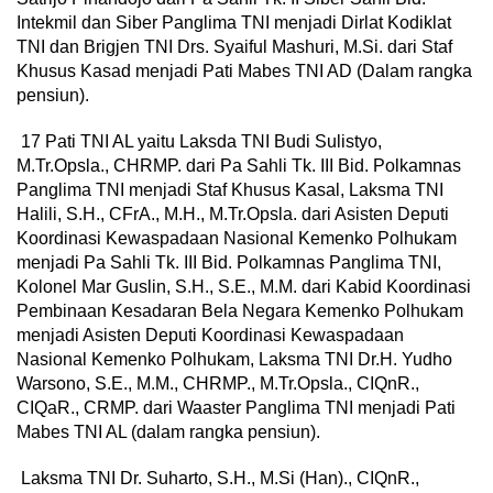
Intekmil dan Siber Panglima TNI menjadi Dirlat Kodiklat
TNI dan Brigjen TNI Drs. Syaiful Mashuri, M.Si. dari Staf
Khusus Kasad menjadi Pati Mabes TNI AD (Dalam rangka
pensiun).
17 Pati TNI AL yaitu Laksda TNI Budi Sulistyo,
M.Tr.Opsla., CHRMP. dari Pa Sahli Tk. III Bid. Polkamnas
Panglima TNI menjadi Staf Khusus Kasal, Laksma TNI
Halili, S.H., CFrA., M.H., M.Tr.Opsla. dari Asisten Deputi
Koordinasi Kewaspadaan Nasional Kemenko Polhukam
menjadi Pa Sahli Tk. III Bid. Polkamnas Panglima TNI,
Kolonel Mar Guslin, S.H., S.E., M.M. dari Kabid Koordinasi
Pembinaan Kesadaran Bela Negara Kemenko Polhukam
menjadi Asisten Deputi Koordinasi Kewaspadaan
Nasional Kemenko Polhukam, Laksma TNI Dr.H. Yudho
Warsono, S.E., M.M., CHRMP., M.Tr.Opsla., CIQnR.,
CIQaR., CRMP. dari Waaster Panglima TNI menjadi Pati
Mabes TNI AL (dalam rangka pensiun).
Laksma TNI Dr. Suharto, S.H., M.Si (Han)., CIQnR.,