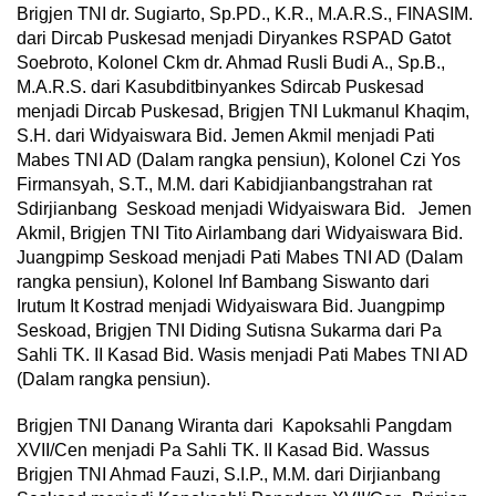
Brigjen TNI dr. Sugiarto, Sp.PD., K.R., M.A.R.S., FINASIM.
dari Dircab Puskesad menjadi Diryankes RSPAD Gatot
Soebroto, Kolonel Ckm dr. Ahmad Rusli Budi A., Sp.B.,
M.A.R.S. dari Kasubditbinyankes Sdircab Puskesad
menjadi Dircab Puskesad, Brigjen TNI Lukmanul Khaqim,
S.H. dari Widyaiswara Bid. Jemen Akmil menjadi Pati
Mabes TNI AD (Dalam rangka pensiun), Kolonel Czi Yos
Firmansyah, S.T., M.M. dari Kabidjianbangstrahan rat
Sdirjianbang Seskoad menjadi Widyaiswara Bid. Jemen
Akmil, Brigjen TNI Tito Airlambang dari Widyaiswara Bid.
Juangpimp Seskoad menjadi Pati Mabes TNI AD (Dalam
rangka pensiun), Kolonel Inf Bambang Siswanto dari
Irutum It Kostrad menjadi Widyaiswara Bid. Juangpimp
Seskoad, Brigjen TNI Diding Sutisna Sukarma dari Pa
Sahli TK. II Kasad Bid. Wasis menjadi Pati Mabes TNI AD
(Dalam rangka pensiun).
Brigjen TNI Danang Wiranta dari Kapoksahli Pangdam
XVII/Cen menjadi Pa Sahli TK. II Kasad Bid. Wassus
Brigjen TNI Ahmad Fauzi, S.I.P., M.M. dari Dirjianbang