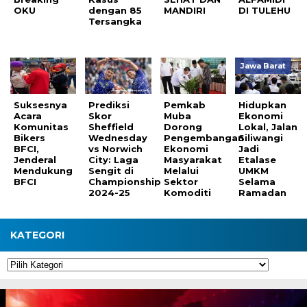
OKU
dengan 85
MANDIRI
DI TULEHU
Tersangka
Jawa Barat
Suksesnya
Prediksi
Pemkab
Hidupkan
Acara
Skor
Muba
Ekonomi
Komunitas
Sheffield
Dorong
Lokal, Jalan
Bikers
Wednesday
Pengembangan
Siliwangi
BFCI,
vs Norwich
Ekonomi
Jadi
Jenderal
City: Laga
Masyarakat
Etalase
Mendukung
Sengit di
Melalui
UMKM
BFCI
Championship
Sektor
Selama
2024-25
Komoditi
Ramadan
KATEGORI
Kategori
Pemutar
Video