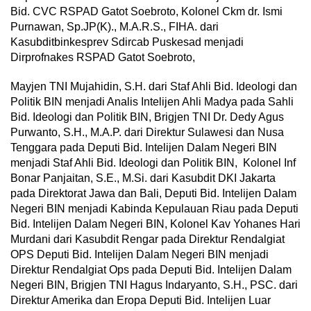
Bid. CVC RSPAD Gatot Soebroto, Kolonel Ckm dr. Ismi
Purnawan, Sp.JP(K)., M.A.R.S., FIHA. dari
Kasubditbinkesprev Sdircab Puskesad menjadi
Dirprofnakes RSPAD Gatot Soebroto,
Mayjen TNI Mujahidin, S.H. dari Staf Ahli Bid. Ideologi dan
Politik BIN menjadi Analis Intelijen Ahli Madya pada Sahli
Bid. Ideologi dan Politik BIN, Brigjen TNI Dr. Dedy Agus
Purwanto, S.H., M.A.P. dari Direktur Sulawesi dan Nusa
Tenggara pada Deputi Bid. Intelijen Dalam Negeri BIN
menjadi Staf Ahli Bid. Ideologi dan Politik BIN, Kolonel Inf
Bonar Panjaitan, S.E., M.Si. dari Kasubdit DKI Jakarta
pada Direktorat Jawa dan Bali, Deputi Bid. Intelijen Dalam
Negeri BIN menjadi Kabinda Kepulauan Riau pada Deputi
Bid. Intelijen Dalam Negeri BIN, Kolonel Kav Yohanes Hari
Murdani dari Kasubdit Rengar pada Direktur Rendalgiat
OPS Deputi Bid. Intelijen Dalam Negeri BIN menjadi
Direktur Rendalgiat Ops pada Deputi Bid. Intelijen Dalam
Negeri BIN, Brigjen TNI Hagus Indaryanto, S.H., PSC. dari
Direktur Amerika dan Eropa Deputi Bid. Intelijen Luar