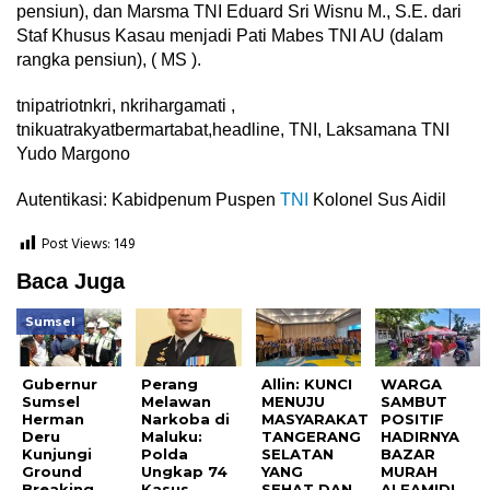
pensiun), dan Marsma TNI Eduard Sri Wisnu M., S.E. dari
Staf Khusus Kasau menjadi Pati Mabes TNI AU (dalam
rangka pensiun), ( MS ).
tnipatriotnkri, nkrihargamati ,
tnikuatrakyatbermartabat,headline, TNI, Laksamana TNI
Yudo Margono
Autentikasi: Kabidpenum Puspen
TNI
Kolonel Sus Aidil
Post Views:
149
Baca Juga
Sumsel
Gubernur
Perang
Allin: KUNCI
WARGA
Sumsel
Melawan
MENUJU
SAMBUT
Herman
Narkoba di
MASYARAKAT
POSITIF
Deru
Maluku:
TANGERANG
HADIRNYA
Kunjungi
Polda
SELATAN
BAZAR
Ground
Ungkap 74
YANG
MURAH
Breaking
Kasus
SEHAT DAN
ALFAMIDI