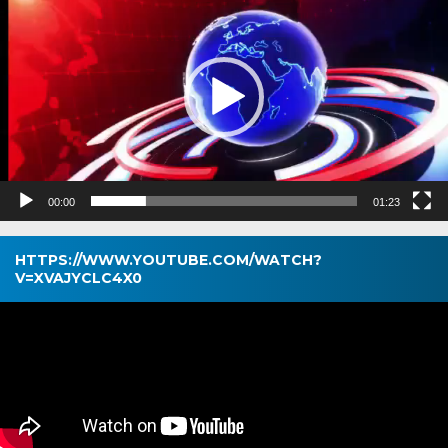
00:00
01:23
HTTPS://WWW.YOUTUBE.COM/WATCH?
V=XVAJYCLC4X0
Pemutar
Video