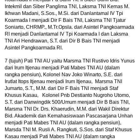
Intekmil dan Siber Panglima TNI, Laksma TNI Kemas M.
Ikhwan Madani, S.Sos., M.Si. dari Danlantamal IV Tpi
Koarmada I menjadi Dir F Bais TNI, Laksma TNI Tjatur
Soniarto, CHRMP., M.Tr.Opsla. dari Asintel Pangkoarmada
RI menjadi Danlantamal IV Tpi Koarmada I dan Laksma
TNI Ari Hendrawan, S.T. dari Dir B Bais TNI menjadi
Asintel Pangkoarmada RI.
7 (tujuh) Pati TNI AU yaitu Marsma TNI Rustivo Idris Yunus
dari Irum Itjenau menjadi Pati Mabes TNI AU (dalam
rangka pensiun), Kolonel Nav Joko Winarto, S.E. dari
Irutlat Itops Itjenau menjadi Irum Itjenau, Marsma TNI
Jumarto, S.T., M.M. dari Dir F Bais TNI menjadi Staf
Khusus Kasau, Kolonel Pnb Destianto Nugroho Utomo,
S.T. dari Danwingdik 500/Umum menjadi Dir B Bais TNI,
Marsma TNI Dr. Drs. Khaerudin, M.M. dari Wakil Direktur
Bid. Akademik dan Kemahasiswaan Pascasarjana Unhan
menjadi Pati Mabes TNI AU (dalam rangka pensiun),
Marsda TNI M. Rusli A. Rangkuti, S.Sos. dari Staf Khusus
Kasau menjadi Pati Mabes TNI AU (dalam rangka