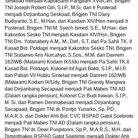
Seskoad menjadi Kapoksahli Pangdam XVII/Cen, Brigjen
TNI Joseph Robert Giri, S.I.P., M.Si. dari Ir Pusterad
menjadi Dirjianbang Seskoad, Brigjen TNI Dany
Budiyanto, S.E., M.Han. dari Kasdam XIV/Hen menjadi Ir
Pusterad, Brigjen TNI M. Syech Ismed, S.E., M.Han. dari
Kakordos Sesko TNI menjadi Kasdam XIV/Hsn, Brigjen
TNI Drs. Yotanabery A.M., M., Def., S.T. dari Pa Sahli TK. II
Kasad Bid. Poldagri menjadi Kakordos Sesko TNI, Brigjen
TNI Sudarwo Aris Nurcahyo, S.Sos., M.M. dari Danrem
162/WB (Mataram) Kodam IX/Udu menjadi Pa Sahli TK.II
Kasad Bid. Poldagri, Kolonel Inf Agus Bakti, S.I.P., M.I.P.
dari Paban VI/ Hublu Sintelad menjadi Danrem 162/WB
(Mataram) Kodam IX/Udy, Brigjen TNI Grandy Mangiwa
dari Dirjianbang Secapaad menjadi Pati Mabes TNI AD
(Dalam rangka pensiun), Kolonel Czi Budi Irawan, S.I.P.,
M. Si. dari Pamen Denmabesad menjadi Dirjianbang
Secapaad, Brigjen TNI dr. Pontjo Yunarko, Sp. PD.,
M.A.R.S. dari Dokter Ahli Bid. CVC RSPAD Gatot Soebroto
menjadi Pati Mabes TNI AD (Dalam rangka pensiun),
Brigjen TNI dr. Dewi Puspitorini, Sp.P., M.A.R.S., M.H. dari
Dirprofnakes RSPAD Gatot Soebroto menjadi Dokter Ahli