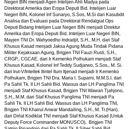
Negeri BIN menjadi Agen Intelijen Ahli Madya pada
Direktorat Amerika dan Eropa Deputi Bid. Intelijen Luar
Negeri BIN, Kolonel Inf Sunaryo, S.Sos, M.Si dari Kasubdit
Analisa dan Evaluasi pada Direktorat Rendalgiat Ops
Deputi Bidang Intelijen Luar Negeri BIN menjadi Direktur
Amerika dan Eropa Deputi Bid. Intelijen Luar Negeri BIN,
Mayjen TNI Dr. Wahyoedho Indradjit, S.H., M.H. dari Staf
Khusus Kasad menjadi Jaksa Agung Muda Tindak Pidana
Militer Kejaksaan Agung, Brigjen TNI Fauzi Rusli, S.H.,
CRGP., CGCAE. dari Ir Kemenko Polhukam menjadi Staf
Khusus Kasad, Kolonel Inf Teddy Sudjarwo, S.Sos., M. Si.
dari Irut-V/Inteltek Itintel Itum Itjenad menjadi Ir Kemenko
Polhukam, Brigjen TNI Dra. Maria I. Suparni, M.M.S.I. dari
Pa Sahli Tk. II LH Sahli Bid. Wassus dan LH Panglima TNI
menjadi Staf Khusus Kasad, Brigjen TNI Wawan Tjahjono,
S.H., M.M. dari Staf Khusus Panglima TNI menjadi Pa
Sahli Tk. II LH Sahli Bid. Wassus dan LH Panglima TNI,
Brigjen TNI Khairul Anwar Mandailing, S.H., M. Tr.(Han).
dari Dirlat Kodiklat TNI menjadi Staf Khusus Kasad (Untuk
Deputy Force Commander MONUSCO), Brigjen TNI
Satrijo Pinandojo dari Pa Sahli Tk. II Siber Sahli Bid.