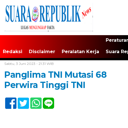
Peratura
Redaksi
Disclaimer
Peralatan Kerja
Suara Re
Home /
Tak Berkategori
Sabtu, 3 Juni 2023 - 21:31 WIB
Panglima TNI Mutasi 68
Perwira Tinggi TNI