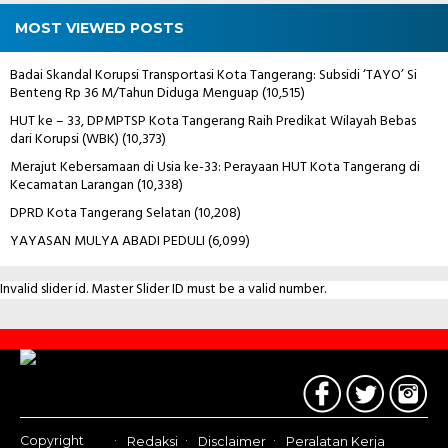
MOST VIEWED POSTS
Badai Skandal Korupsi Transportasi Kota Tangerang: Subsidi ‘TAYO’ Si
Benteng Rp 36 M/Tahun Diduga Menguap
(10,515)
HUT ke – 33, DPMPTSP Kota Tangerang Raih Predikat Wilayah Bebas
dari Korupsi (WBK)
(10,373)
Merajut Kebersamaan di Usia ke-33: Perayaan HUT Kota Tangerang di
Kecamatan Larangan
(10,338)
DPRD Kota Tangerang Selatan
(10,208)
YAYASAN MULYA ABADI PEDULI
(6,099)
Invalid slider id. Master Slider ID must be a valid number.
Contact
Us
Copyright
Redaksi
Disclaimer
Peralatan Kerja