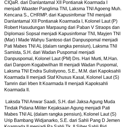
CIQaR. dari Danlantamal XII Pontianak Koarmada I
menjadi Waaster Panglima TNI, Laksma TNI Agoeng Muh.
Kencana S., CHRMP. dari Kapusinfomar TNI menjadi
Danlantamal XII Pontianak Koarmada I, Kolonel Laut (P)
Robert Hasudungan Marpaung dari Paban V Straops dan
Diplomasi Sopsal menjadi Kapusinfomar TNI, Mayjen TNI
(Mar) I Made Wahyu Santoso dari Danpuspomal menjadi
Pati Mabes TNI AL (dalam rangka pensiun), Laksma TNI
Samista, S.H. dari Wadan Puspomal menjadi
Danpuspomal, Kolonel Laut (PM) Drs. Hari Murti, M.Han.
dari Danpom Kogabwilhan III menjadi Wadan Puspomal,
Laksma TNI Endra Sulistiyono, S.E., M.M. dari Kapoksahli
Koarmada II menjadi Staf Khusus Kasal, Kolonel Laut (S)
Tamrin dari Irben It Koarmada II menjadi Kapoksahli
Koarmada II.
Laksda TNI Anwar Saadi, S.H. dari Jaksa Agung Muda
Tindak Pidana Militer Kejaksaan Agung menjadi Pati
Mabes TNI AL (dalam rangka pensiun), Kolonel Laut (S)
Urip Bambang Widjanarko, S.E. dari Sahli Pang D Jemen
Koarmada II menjadi Pa Sahli Tk. II Siber Sahli Bid.