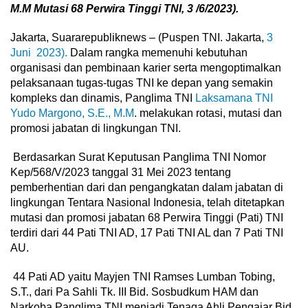
M.M Mutasi 68 Perwira Tinggi TNI, 3 /6/2023).
Jakarta, Suararepubliknews – (Puspen TNI. Jakarta,
3
Juni 2023).
Dalam rangka memenuhi kebutuhan
organisasi dan pembinaan karier serta mengoptimalkan
pelaksanaan tugas-tugas TNI ke depan yang semakin
kompleks dan dinamis, Panglima TNI
Laksamana TNI
Yudo Margono, S.E., M.M
. melakukan rotasi, mutasi dan
promosi jabatan di lingkungan TNI.
Berdasarkan Surat Keputusan Panglima TNI Nomor
Kep/568/V/2023 tanggal 31 Mei 2023 tentang
pemberhentian dari dan pengangkatan dalam jabatan di
lingkungan Tentara Nasional Indonesia, telah ditetapkan
mutasi dan promosi jabatan 68 Perwira Tinggi (Pati) TNI
terdiri dari 44 Pati TNI AD, 17 Pati TNI AL dan 7 Pati TNI
AU.
44 Pati AD yaitu Mayjen TNI Ramses Lumban Tobing,
S.T., dari Pa Sahli Tk. III Bid. Sosbudkum HAM dan
Narkoba Panglima TNI menjadi Tenaga Ahli Pengajar Bid.