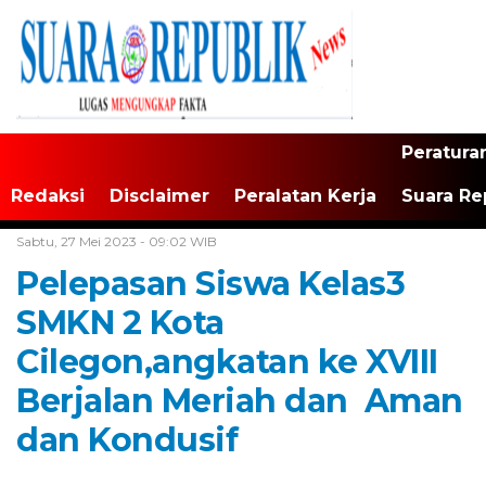
Peratura
Redaksi
Disclaimer
Peralatan Kerja
Suara Re
Home /
Tak Berkategori
Sabtu, 27 Mei 2023 - 09:02 WIB
Pelepasan Siswa Kelas3
SMKN 2 Kota
Cilegon,angkatan ke XVIII
Berjalan Meriah dan Aman
dan Kondusif