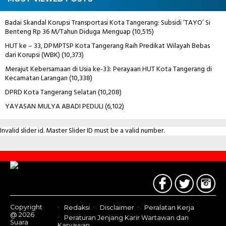
Badai Skandal Korupsi Transportasi Kota Tangerang: Subsidi ‘TAYO’ Si
Benteng Rp 36 M/Tahun Diduga Menguap
(10,515)
HUT ke – 33, DPMPTSP Kota Tangerang Raih Predikat Wilayah Bebas
dari Korupsi (WBK)
(10,373)
Merajut Kebersamaan di Usia ke-33: Perayaan HUT Kota Tangerang di
Kecamatan Larangan
(10,338)
DPRD Kota Tangerang Selatan
(10,208)
YAYASAN MULYA ABADI PEDULI
(6,102)
Invalid slider id. Master Slider ID must be a valid number.
Contact
Us
Copyright
Redaksi
Disclaimer
Peralatan Kerja
@ 2026
Peraturan Jenjang Karir Wartawan dan
Suara
Karyawan