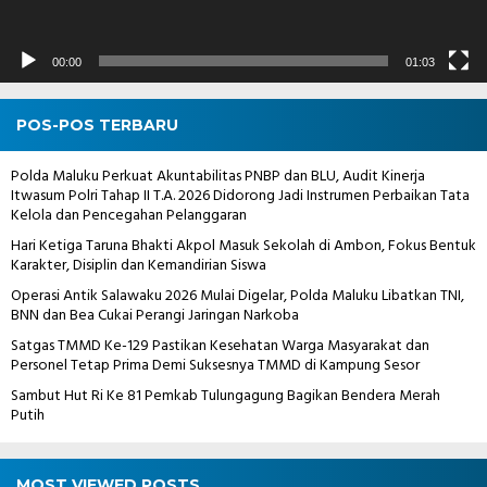
00:00
01:03
POS-POS TERBARU
Polda Maluku Perkuat Akuntabilitas PNBP dan BLU, Audit Kinerja
Itwasum Polri Tahap II T.A. 2026 Didorong Jadi Instrumen Perbaikan Tata
Kelola dan Pencegahan Pelanggaran
Hari Ketiga Taruna Bhakti Akpol Masuk Sekolah di Ambon, Fokus Bentuk
Karakter, Disiplin dan Kemandirian Siswa
Operasi Antik Salawaku 2026 Mulai Digelar, Polda Maluku Libatkan TNI,
BNN dan Bea Cukai Perangi Jaringan Narkoba
Satgas TMMD Ke-129 Pastikan Kesehatan Warga Masyarakat dan
Personel Tetap Prima Demi Suksesnya TMMD di Kampung Sesor
Sambut Hut Ri Ke 81 Pemkab Tulungagung Bagikan Bendera Merah
Putih
MOST VIEWED POSTS