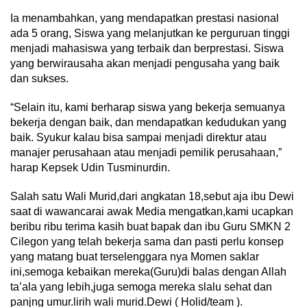
Ia menambahkan, yang mendapatkan prestasi nasional
ada 5 orang, Siswa yang melanjutkan ke perguruan tinggi
menjadi mahasiswa yang terbaik dan berprestasi. Siswa
yang berwirausaha akan menjadi pengusaha yang baik
dan sukses.
“Selain itu, kami berharap siswa yang bekerja semuanya
bekerja dengan baik, dan mendapatkan kedudukan yang
baik. Syukur kalau bisa sampai menjadi direktur atau
manajer perusahaan atau menjadi pemilik perusahaan,”
harap Kepsek Udin Tusminurdin.
Salah satu Wali Murid,dari angkatan 18,sebut aja ibu Dewi
saat di wawancarai awak Media mengatkan,kami ucapkan
beribu ribu terima kasih buat bapak dan ibu Guru SMKN 2
Cilegon yang telah bekerja sama dan pasti perlu konsep
yang matang buat terselenggara nya Momen saklar
ini,semoga kebaikan mereka(Guru)di balas dengan Allah
ta’ala yang lebih,juga semoga mereka slalu sehat dan
panjng umur.lirih wali murid.Dewi ( Holid/team ).