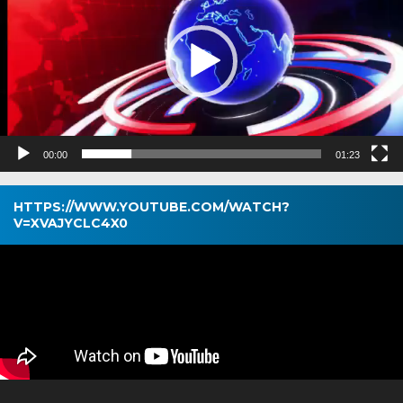
00:00
01:23
HTTPS://WWW.YOUTUBE.COM/WATCH?
V=XVAJYCLC4X0
Pemutar
Video