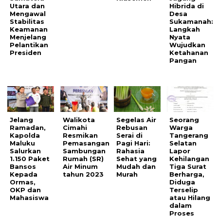
Utara dan
Hibrida di
Mengawal
Desa
Stabilitas
Sukamanah:
Keamanan
Langkah
Menjelang
Nyata
Pelantikan
Wujudkan
Presiden
Ketahanan
Pangan
Jelang
Walikota
Segelas Air
Seorang
Ramadan,
Cimahi
Rebusan
Warga
Kapolda
Resmikan
Serai di
Tangerang
Maluku
Pemasangan
Pagi Hari:
Selatan
Salurkan
Sambungan
Rahasia
Lapor
1.150 Paket
Rumah (SR)
Sehat yang
Kehilangan
Bansos
Air Minum
Mudah dan
Tiga Surat
Kepada
tahun 2023
Murah
Berharga,
Ormas,
Diduga
OKP dan
Terselip
Mahasiswa
atau Hilang
dalam
Proses