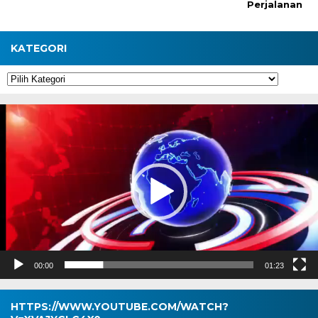
Perjalanan
KATEGORI
Kategori
Pemutar
Video
00:00
01:23
HTTPS://WWW.YOUTUBE.COM/WATCH?