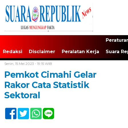
Peratura
Redaksi
Disclaimer
Peralatan Kerja
Suara Re
Home /
Tak Berkategori
Senin, 15 Mei 2023 - 19:15 WIB
Pemkot Cimahi Gelar
Rakor Cata Statistik
Sektoral