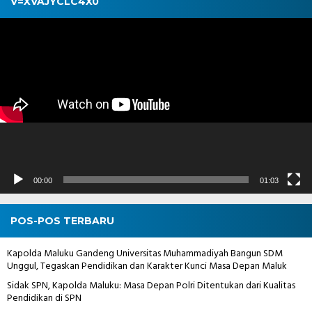
V=XVAJYCLC4X0
Pemutar
Video
00:00
01:03
POS-POS TERBARU
Kapolda Maluku Gandeng Universitas Muhammadiyah Bangun SDM
Unggul, Tegaskan Pendidikan dan Karakter Kunci Masa Depan Maluk
Sidak SPN, Kapolda Maluku: Masa Depan Polri Ditentukan dari Kualitas
Pendidikan di SPN