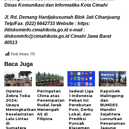
Dinas Komunikasi dan Informatika Kota Cimahi
Jl. Rd. Demang Hardjakusumah Blok Jati Cihanjuang
Telp/Fax. (022) 6642733 Website : https:
//diskominfo.cimahikota.go.id
e-mail :
diskominfo@cimahikota.go.id Cimahi Jawa Barat
40513
Post Views:
173
Baca Juga
Banten
Operasi
Peringatan
Jadwal Liga
Kapolsek
Zebra Toba
China atas
1 Indonesia
Malingping
2024:
Penempatan
Pekan Ini:
dan
Upaya
Rudal Jarak
Perebutan
BUMDES
Meningkatkan
Menengah
Poin, Derby
Mandiri
Keselamatan
AS di
Lokal, dan
Sejahtera
Lalu Lintas
Filipina
Prediksi
Luncurkan
di
Puncak
Penanaman
Sumatera
Klasemen
Jagung