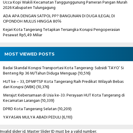
Ucca Kopi Wakili Kecamatan Tanggunggunung Pameran Pangan Murah
2026 Kabupaten Tulungagung
ADA APA DENGAN SATPOL PP? BANGUNAN DI DUGA ILEGAL DI
CIPONDOH MULUS HINGGA 80℅
Kejari Kota Tangerang Tetapkan Tersangka Korupsi Pengoperasian
Pesawat Rp5,49 Miliar
MOST VIEWED POSTS
Badai Skandal Korupsi Transportasi Kota Tangerang: Subsidi ‘TAYO’ Si
Benteng Rp 36 M/Tahun Diduga Menguap
(10,516)
HUT ke – 33, DPMPTSP Kota Tangerang Raih Predikat Wilayah Bebas
dari Korupsi (WBK)
(10,376)
Merajut Kebersamaan di Usia ke-33: Perayaan HUT Kota Tangerang di
Kecamatan Larangan
(10,339)
DPRD Kota Tangerang Selatan
(10,209)
YAYASAN MULYA ABADI PEDULI
(6,110)
Invalid slider id. Master Slider ID must be a valid number.