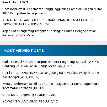
Pendidikan di SPN
Ucca Kopi Wakili Kecamatan Tanggunggunung Pameran Pangan Murah
2026 Kabupaten Tulungagung
ADA APA DENGAN SATPOL PP? BANGUNAN DI DUGA ILEGAL DI
CIPONDOH MULUS HINGGA 80℅
Kejari Kota Tangerang Tetapkan Tersangka Korupsi Pengoperasian
Pesawat Rp5,49 Miliar
MOST VIEWED POSTS
Badai Skandal Korupsi Transportasi Kota Tangerang: Subsidi ‘TAYO’ Si
Benteng Rp 36 M/Tahun Diduga Menguap
(10,517)
HUT ke – 33, DPMPTSP Kota Tangerang Raih Predikat Wilayah Bebas
dari Korupsi (WBK)
(10,377)
Merajut Kebersamaan di Usia ke-33: Perayaan HUT Kota Tangerang di
Kecamatan Larangan
(10,339)
DPRD Kota Tangerang Selatan
(10,213)
YAYASAN MULYA ABADI PEDULI
(6,110)