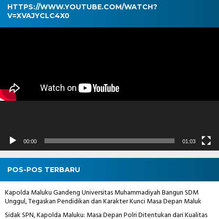
HTTPS://WWW.YOUTUBE.COM/WATCH?
V=XVAJYCLC4X0
Pemutar
Video
00:00
01:03
POS-POS TERBARU
Kapolda Maluku Gandeng Universitas Muhammadiyah Bangun SDM
Unggul, Tegaskan Pendidikan dan Karakter Kunci Masa Depan Maluk
Sidak SPN, Kapolda Maluku: Masa Depan Polri Ditentukan dari Kualitas