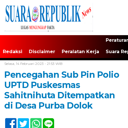
Peratura
Redaksi
Disclaimer
Peralatan Kerja
Suara Re
Home /
Tak Berkategori
Selasa, 14 Februari 2023 - 21:53 WIB
Pencegahan Sub Pin Polio
UPTD Puskesmas
Sahitnihuta Ditempatkan
di Desa Purba Dolok