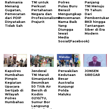
Rahmania
TNI untuk
Polres
Panjang
Menang
Perkuat
Pulau Buru
TNI Menuju
Gugatan,
Pertahanan
Berasil
79 Tahun:
Pemecatan
Negara dan
Mengungkap
Dari
dari PDIP
Profesionalisme
Pencemaran
Pembentuka
Dinyatakan
Prajurit
Nama Baik
BKR hingga
Tidak Sah
Yang
Tantangan
Diungga
Siber di Era
lewat
Modern
Media
Sosial(Facebook)
Maluku
Kapolres
Jenderal
Perwakilan
JONSEN
Humbahas
TNI Maruli
Kedutaan
SIREGAR
Pimpin
Simanjuntak
Besar
Kegiatan
Resmikan
Australia
Upacara
50 Titik Air
Kunjungi
Sertijab di
Bersih di
Polda
Wilayah
Kodim
Maluku
Polres
0210/TU,
Humbahas
Sumur Bor
Langsung