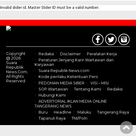
Invalid slider id. Master Slider ID must be a valid number.
Contact
Us
Copyright
Redaksi
Disclaimer
Peralatan Kerja
@ 2026
Peraturan Jenjang Karir Wartawan dan
Suara
Karyawan
Republik
Suara Republik News.com
News.Com,
All Rights
Kode perilaku Ketentuan Pers
Reserved
PEDOMAN MEDIA SIBER
VISI – MISI
SOP Wartawan
Tentang Kami
Redaksi
Hubungi Kami
ADVERTORIAL IKLAN MEDIA ONLINE
TANGERANG NEWS
Buru
Headline
Maluku
Tangerang Raya
Tapanuli Raya
TNI/Polri