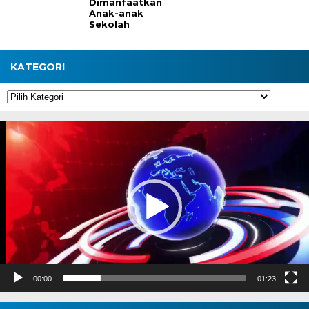
Dimanfaatkan
Anak-anak
Sekolah
KATEGORI
Kategori
Pemutar
Video
00:00
01:23