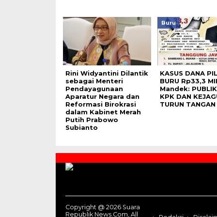
Buru
Rini Widyantini Dilantik
KASUS DANA PI
sebagai Menteri
BURU Rp33,3 MI
Pendayagunaan
Mandek: PUBLI
Aparatur Negara dan
KPK DAN KEJA
Reformasi Birokrasi
TURUN TANGAN
dalam Kabinet Merah
Putih Prabowo
Subianto
Contact
Us
Copyright @ 2026 Suara
Republik News.Com, All