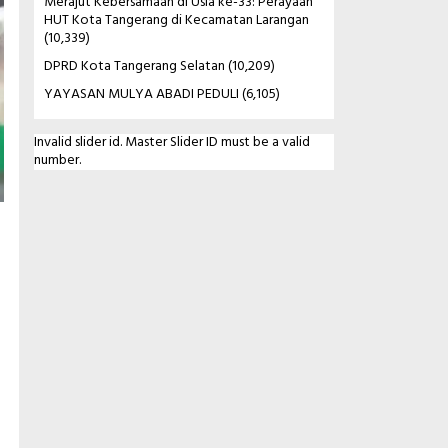
Merajut Kebersamaan di Usia ke-33: Perayaan
HUT Kota Tangerang di Kecamatan Larangan
(10,339)
DPRD Kota Tangerang Selatan
(10,209)
YAYASAN MULYA ABADI PEDULI
(6,105)
Invalid slider id. Master Slider ID must be a valid
number.