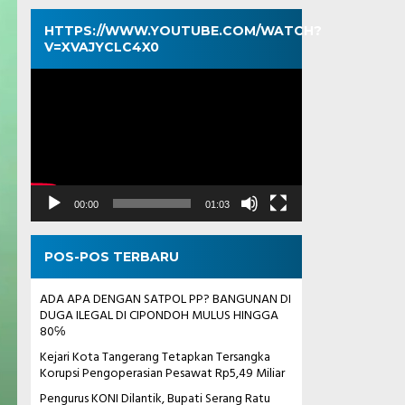
HTTPS://WWW.YOUTUBE.COM/WATCH?
V=XVAJYCLC4X0
Pemutar
Video
00:00
01:03
POS-POS TERBARU
ADA APA DENGAN SATPOL PP? BANGUNAN DI
DUGA ILEGAL DI CIPONDOH MULUS HINGGA
80℅
Kejari Kota Tangerang Tetapkan Tersangka
Korupsi Pengoperasian Pesawat Rp5,49 Miliar
Pengurus KONI Dilantik, Bupati Serang Ratu