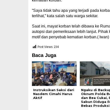
kematian korban.
“Saya tidak tahu apa yang terjadi pada korb
terlihat,” kata salah satu warga sekitar.
Saat ini, mayat korban telah dibawa ke Ru
autopsi dan pemeriksaan lebih lanjut. Piha
motif dan penyebab kematian korban.( Iwan)
Post Views:
234
Baca Juga
Instruksikan Saksi dari
Ngaku di Backu
Nasdem Cimahi Harus
Oknum Polda B
Aktif
dan Bea Cukai, 
Sabun Diduga Ile
Bebas Produksi