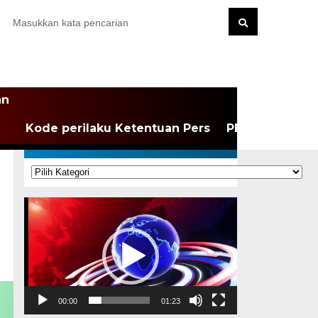
an
Kode perilaku Ketentuan Pers
PEDOMAN MEDI
KATEGORI
Kategori
Pemutar
Video
00:00
01:23