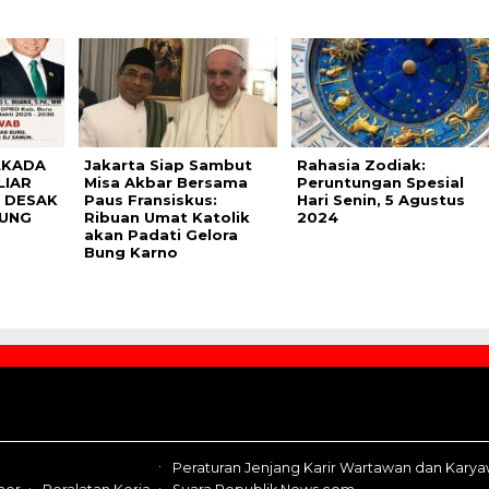
LKADA
Jakarta Siap Sambut
Rahasia Zodiak:
LIAR
Misa Akbar Bersama
Peruntungan Spesial
K DESAK
Paus Fransiskus:
Hari Senin, 5 Agustus
GUNG
Ribuan Umat Katolik
2024
akan Padati Gelora
Bung Karno
Peraturan Jenjang Karir Wartawan dan Kary