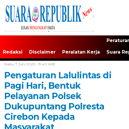
Peratura
Redaksi
Disclaimer
Peralatan Kerja
Suara Re
Home /
Tak Berkategori
Rabu, 7 Juni 2023 - 19:40 WIB
Pengaturan Lalulintas di
Pagi Hari, Bentuk
Pelayanan Polsek
Dukupuntang Polresta
Cirebon Kepada
Masyarakat