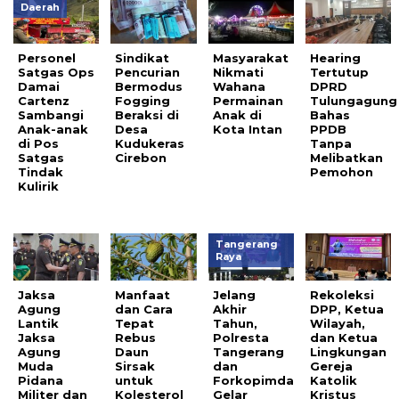
Daerah
Personel
Sindikat
Masyarakat
Hearing
Satgas Ops
Pencurian
Nikmati
Tertutup
Damai
Bermodus
Wahana
DPRD
Cartenz
Fogging
Permainan
Tulungagung
Sambangi
Beraksi di
Anak di
Bahas
Anak-anak
Desa
Kota Intan
PPDB
di Pos
Kudukeras
Tanpa
Satgas
Cirebon
Melibatkan
Tindak
Pemohon
Kulirik
Tangerang
Raya
Jaksa
Manfaat
Jelang
Rekoleksi
Agung
dan Cara
Akhir
DPP, Ketua
Lantik
Tepat
Tahun,
Wilayah,
Jaksa
Rebus
Polresta
dan Ketua
Agung
Daun
Tangerang
Lingkungan
Muda
Sirsak
dan
Gereja
Pidana
untuk
Forkopimda
Katolik
Militer dan
Kolesterol
Gelar
Kristus