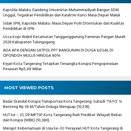
Kapolda Maluku Gandeng Universitas Muhammadiyah Bangun SDM
Unggul, Tegaskan Pendidikan dan Karakter Kunci Masa Depan Maluk
Sidak SPN, Kapolda Maluku: Masa Depan Polri Ditentukan dari Kualitas
Pendidikan di SPN
Ucca Kopi Wakili Kecamatan Tanggunggunung Pameran Pangan Murah
2026 Kabupaten Tulungagung
ADA APA DENGAN SATPOL PP? BANGUNAN DI DUGA ILEGAL DI
CIPONDOH MULUS HINGGA 80℅
Kejari Kota Tangerang Tetapkan Tersangka Korupsi Pengoperasian
Pesawat Rp5,49 Miliar
MOST VIEWED POSTS
Badai Skandal Korupsi Transportasi Kota Tangerang: Subsidi ‘TAYO’ Si
Benteng Rp 36 M/Tahun Diduga Menguap
(10,518)
HUT ke – 33, DPMPTSP Kota Tangerang Raih Predikat Wilayah Bebas
dari Korupsi (WBK)
(10,380)
Merajut Kebersamaan di Usia ke-33: Perayaan HUT Kota Tangerang di