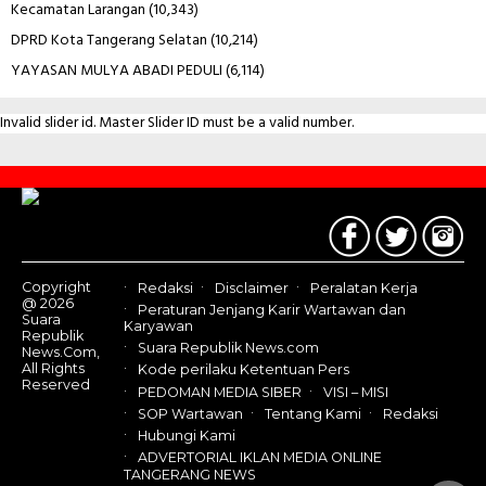
Kecamatan Larangan
(10,343)
DPRD Kota Tangerang Selatan
(10,214)
YAYASAN MULYA ABADI PEDULI
(6,114)
Invalid slider id. Master Slider ID must be a valid number.
Contact
Us
Copyright
Redaksi
Disclaimer
Peralatan Kerja
@ 2026
Peraturan Jenjang Karir Wartawan dan
Suara
Karyawan
Republik
Suara Republik News.com
News.Com,
All Rights
Kode perilaku Ketentuan Pers
Reserved
PEDOMAN MEDIA SIBER
VISI – MISI
SOP Wartawan
Tentang Kami
Redaksi
Hubungi Kami
ADVERTORIAL IKLAN MEDIA ONLINE
TANGERANG NEWS