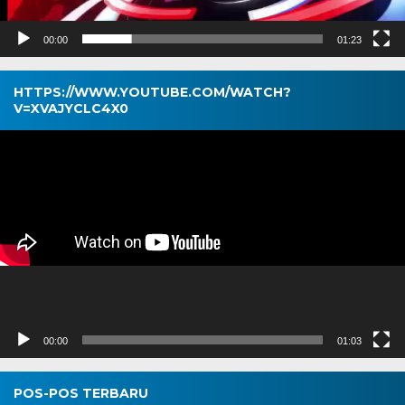
00:00
01:23
HTTPS://WWW.YOUTUBE.COM/WATCH?
V=XVAJYCLC4X0
Pemutar
Video
00:00
01:03
POS-POS TERBARU