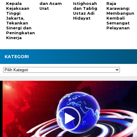
Kepala
dan Asam
Istighosah
Raja
Kejaksaan
Urat
dan Tablig
Karawang:
Tinggi
Ustaz Adi
Membangun
Jakarta,
Hidayat
Kembali
Tekankan
Semangat
Sinergi dan
Pelayanan
Peningkatan
Kinerja
KATEGORI
Kategori
Pemutar
Video