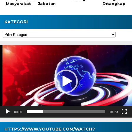
Masyarakat
Jabatan
Ditangkap
KATEGORI
Kategori
Pemutar
Video
00:00
01:23
HTTPS://WWW.YOUTUBE.COM/WATCH?