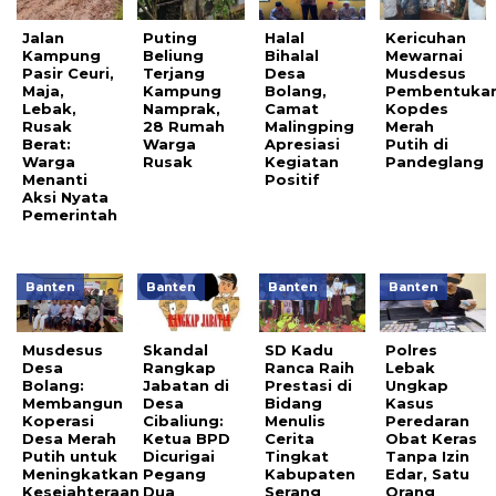
Jalan
Puting
Halal
Kericuhan
Kampung
Beliung
Bihalal
Mewarnai
Pasir Ceuri,
Terjang
Desa
Musdesus
Maja,
Kampung
Bolang,
Pembentuka
Lebak,
Namprak,
Camat
Kopdes
Rusak
28 Rumah
Malingping
Merah
Berat:
Warga
Apresiasi
Putih di
Warga
Rusak
Kegiatan
Pandeglang
Menanti
Positif
Aksi Nyata
Pemerintah
Banten
Banten
Banten
Banten
Musdesus
Skandal
SD Kadu
Polres
Desa
Rangkap
Ranca Raih
Lebak
Bolang:
Jabatan di
Prestasi di
Ungkap
Membangun
Desa
Bidang
Kasus
Koperasi
Cibaliung:
Menulis
Peredaran
Desa Merah
Ketua BPD
Cerita
Obat Keras
Putih untuk
Dicurigai
Tingkat
Tanpa Izin
Meningkatkan
Pegang
Kabupaten
Edar, Satu
Kesejahteraan
Dua
Serang
Orang