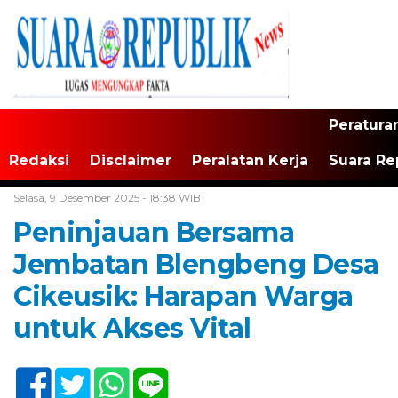
Peratura
Redaksi
Disclaimer
Peralatan Kerja
Suara Re
Home /
Banten
Selasa, 9 Desember 2025 - 18:38 WIB
Peninjauan Bersama
Jembatan Blengbeng Desa
Cikeusik: Harapan Warga
untuk Akses Vital