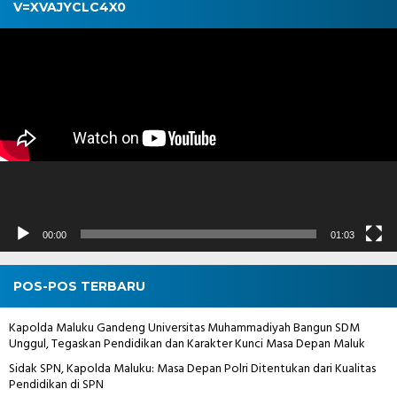
V=XVAJYCLC4X0
Pemutar
Video
00:00
01:03
POS-POS TERBARU
Kapolda Maluku Gandeng Universitas Muhammadiyah Bangun SDM
Unggul, Tegaskan Pendidikan dan Karakter Kunci Masa Depan Maluk
Sidak SPN, Kapolda Maluku: Masa Depan Polri Ditentukan dari Kualitas
Pendidikan di SPN