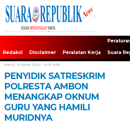
Peratura
Redaksi
Disclaimer
Peralatan Kerja
Suara Re
Home /
Tak Berkategori
Kamis, 14 Maret 2024 - 14:19 WIB
PENYIDIK SATRESKRIM
POLRESTA AMBON
MENANGKAP OKNUM
GURU YANG HAMILI
MURIDNYA