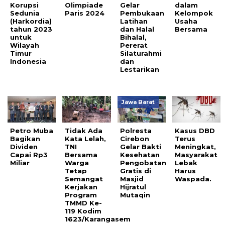
Korupsi
Olimpiade
Gelar
dalam
Sedunia
Paris 2024
Pembukaan
Kelompok
(Harkordia)
Latihan
Usaha
tahun 2023
dan Halal
Bersama
untuk
Bihalal,
Wilayah
Pererat
Timur
Silaturahmi
Indonesia
dan
Lestarikan
Jawa Barat
Petro Muba
Tidak Ada
Polresta
Kasus DBD
Bagikan
Kata Lelah,
Cirebon
Terus
Dividen
TNI
Gelar Bakti
Meningkat,
Capai Rp3
Bersama
Kesehatan
Masyarakat
Miliar
Warga
Pengobatan
Lebak
Tetap
Gratis di
Harus
Semangat
Masjid
Waspada.
Kerjakan
Hijratul
Program
Mutaqin
TMMD Ke-
119 Kodim
1623/Karangasem