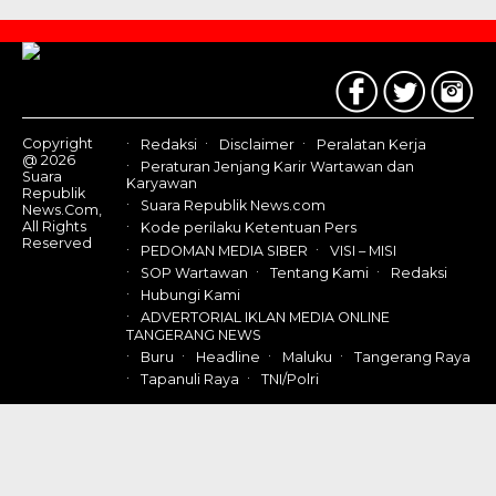
Contact
Us
Copyright
Redaksi
Disclaimer
Peralatan Kerja
@ 2026
Peraturan Jenjang Karir Wartawan dan
Suara
Karyawan
Republik
Suara Republik News.com
News.Com,
All Rights
Kode perilaku Ketentuan Pers
Reserved
PEDOMAN MEDIA SIBER
VISI – MISI
SOP Wartawan
Tentang Kami
Redaksi
Hubungi Kami
ADVERTORIAL IKLAN MEDIA ONLINE
TANGERANG NEWS
Buru
Headline
Maluku
Tangerang Raya
Tapanuli Raya
TNI/Polri