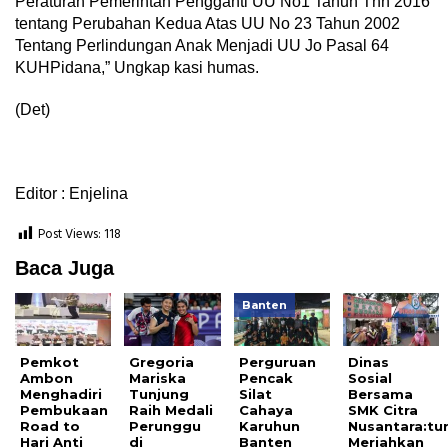
Peraturan Pemerintah Pengganti UU No1 Tahun Thn 2016
tentang Perubahan Kedua Atas UU No 23 Tahun 2002
Tentang Perlindungan Anak Menjadi UU Jo Pasal 64
KUHPidana,” Ungkap kasi humas.
(Det)
Editor : Enjelina
Post Views:
118
Baca Juga
Banten
Pemkot
Gregoria
Perguruan
Dinas
Ambon
Mariska
Pencak
Sosial
Menghadiri
Tunjung
Silat
Bersama
Pembukaan
Raih Medali
Cahaya
SMK Citra
Road to
Perunggu
Karuhun
Nusantara:tu
Hari Anti
di
Banten
Meriahkan