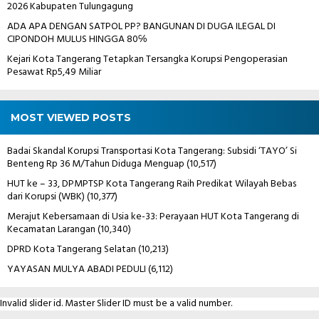
2026 Kabupaten Tulungagung
ADA APA DENGAN SATPOL PP? BANGUNAN DI DUGA ILEGAL DI
CIPONDOH MULUS HINGGA 80℅
Kejari Kota Tangerang Tetapkan Tersangka Korupsi Pengoperasian
Pesawat Rp5,49 Miliar
MOST VIEWED POSTS
Badai Skandal Korupsi Transportasi Kota Tangerang: Subsidi ‘TAYO’ Si
Benteng Rp 36 M/Tahun Diduga Menguap
(10,517)
HUT ke – 33, DPMPTSP Kota Tangerang Raih Predikat Wilayah Bebas
dari Korupsi (WBK)
(10,377)
Merajut Kebersamaan di Usia ke-33: Perayaan HUT Kota Tangerang di
Kecamatan Larangan
(10,340)
DPRD Kota Tangerang Selatan
(10,213)
YAYASAN MULYA ABADI PEDULI
(6,112)
Invalid slider id. Master Slider ID must be a valid number.