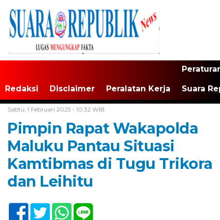
Peratura
Redaksi
Disclaimer
Peralatan Kerja
Suara Re
Home /
Tak Berkategori
Sabtu, 1 Februari 2025 - 10:32 WIB
Pimpin Rapat Wakapolda
Maluku Pantau Situasi
Kamtibmas di Tugu Trikora
dan Leihitu