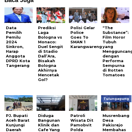
Baca Juga
Data
Prediksi
Polisi Gelar
“The
Pemilih
Laga
Police
Substance”:
Pemilu
Bologna vs
Goes To
Film Horor
2024
Monaco:
SMAN 1
Tubuh
Sinkron,
Duel Sengit
Karangwareng
yang
Harap
di Stadio
Mengguncan
Anggota
Dall’Ara,
dengan
DPRD Kota
Bisakah
Performa
Tangerang
Bologna
Sempurna
Akhirnya
di Rotten
Mencetak
Tomatoes
Gol?
Tulungagung
PJ. Bupati
Diduga
Patroli
Musrenbang
Aceh Barat
Bangunan
Wisata Dit
Desa
Kunjungi
Klinik dan
Pamobvit
Pakisrejo
Daerah
Cafe Yang
Polda
Membahas