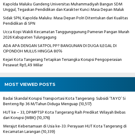
Kapolda Maluku Gandeng Universitas Muhammadiyah Bangun SDM
Unggul, Tegaskan Pendidikan dan Karakter Kunci Masa Depan Maluk
Sidak SPN, Kapolda Maluku: Masa Depan Polri Ditentukan dari Kualitas
Pendidikan di SPN
Ucca Kopi Wakili Kecamatan Tanggunggunung Pameran Pangan Murah
2026 Kabupaten Tulungagung
ADA APA DENGAN SATPOL PP? BANGUNAN DI DUGA ILEGAL DI
CIPONDOH MULUS HINGGA 80℅
Kejari Kota Tangerang Tetapkan Tersangka Korupsi Pengoperasian
Pesawat Rp5,49 Miliar
MOST VIEWED POSTS
Badai Skandal Korupsi Transportasi Kota Tangerang: Subsidi ‘TAYO’ Si
Benteng Rp 36 M/Tahun Diduga Menguap
(10,517)
HUT ke – 33, DPMPTSP Kota Tangerang Raih Predikat Wilayah Bebas
dari Korupsi (WBK)
(10,376)
Merajut Kebersamaan di Usia ke-33: Perayaan HUT Kota Tangerang di
Kecamatan Larangan
(10,339)