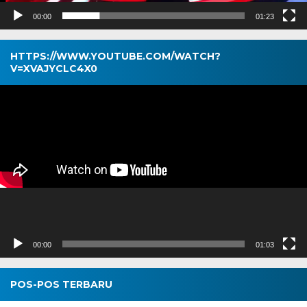
00:00
01:23
HTTPS://WWW.YOUTUBE.COM/WATCH?
V=XVAJYCLC4X0
Pemutar
Video
00:00
01:03
POS-POS TERBARU