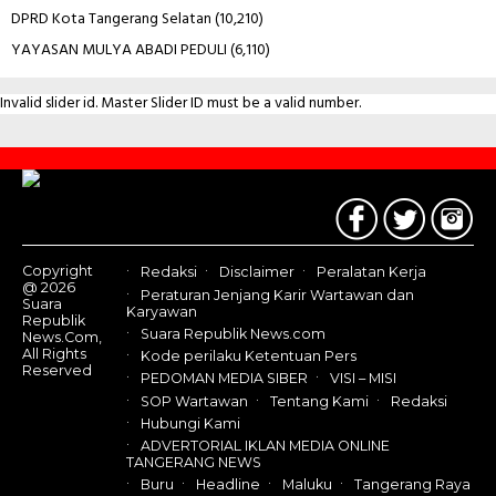
DPRD Kota Tangerang Selatan
(10,210)
YAYASAN MULYA ABADI PEDULI
(6,110)
Invalid slider id. Master Slider ID must be a valid number.
Contact
Us
Copyright
Redaksi
Disclaimer
Peralatan Kerja
@ 2026
Peraturan Jenjang Karir Wartawan dan
Suara
Karyawan
Republik
Suara Republik News.com
News.Com,
All Rights
Kode perilaku Ketentuan Pers
Reserved
PEDOMAN MEDIA SIBER
VISI – MISI
SOP Wartawan
Tentang Kami
Redaksi
Hubungi Kami
ADVERTORIAL IKLAN MEDIA ONLINE
TANGERANG NEWS
Buru
Headline
Maluku
Tangerang Raya