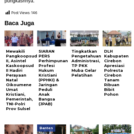
pungkasnnya.
Post Views:
146
Baca Juga
Mewakili
SIARAN
Tingkatkan
DLH
Pangkoopsud
PERS
Pengetahuan
Kabupaten
II, Asintel
Perhimpunan
Administrasi,
Cirebon
Kaskoopsud
Profesi
TP PKK
Apresiasi
II Hadiri
Hukum
Muba Gelar
Polresta
Perayaan
Kristiani
Pelatihan
Cirebon
Natal
(PPHKI) &
Tanam
Oikoumene
Jaringan
Ribuan
Umat
Peduli
Bibit
Kristiani,
Anak
Pohon
Pemerintah,
Bangsa
TNI-Polri
(JPAB)
Prov Sulsel
Banten