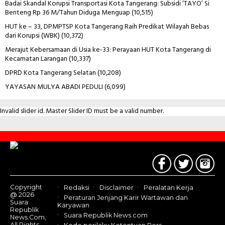
Badai Skandal Korupsi Transportasi Kota Tangerang: Subsidi ‘TAYO’ Si
Benteng Rp 36 M/Tahun Diduga Menguap
(10,515)
HUT ke – 33, DPMPTSP Kota Tangerang Raih Predikat Wilayah Bebas
dari Korupsi (WBK)
(10,372)
Merajut Kebersamaan di Usia ke-33: Perayaan HUT Kota Tangerang di
Kecamatan Larangan
(10,337)
DPRD Kota Tangerang Selatan
(10,208)
YAYASAN MULYA ABADI PEDULI
(6,099)
Invalid slider id. Master Slider ID must be a valid number.
Contact
Us
Copyright
Redaksi
Disclaimer
Peralatan Kerja
@ 2026
Peraturan Jenjang Karir Wartawan dan
Suara
Karyawan
Republik
Suara Republik News.com
News.Com,
All Rights