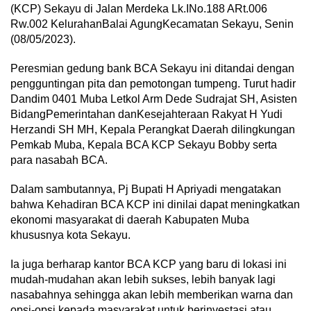
(KCP) Sekayu di Jalan Merdeka Lk.INo.188 ARt.006
Rw.002 KelurahanBalai AgungKecamatan Sekayu, Senin
(08/05/2023).
Peresmian gedung bank BCA Sekayu ini ditandai dengan
pengguntingan pita dan pemotongan tumpeng. Turut hadir
Dandim 0401 Muba Letkol Arm Dede Sudrajat SH, Asisten
BidangPemerintahan danKesejahteraan Rakyat H Yudi
Herzandi SH MH, Kepala Perangkat Daerah dilingkungan
Pemkab Muba, Kepala BCA KCP Sekayu Bobby serta
para nasabah BCA.
Dalam sambutannya, Pj Bupati H Apriyadi mengatakan
bahwa Kehadiran BCA KCP ini dinilai dapat meningkatkan
ekonomi masyarakat di daerah Kabupaten Muba
khususnya kota Sekayu.
Ia juga berharap kantor BCA KCP yang baru di lokasi ini
mudah-mudahan akan lebih sukses, lebih banyak lagi
nasabahnya sehingga akan lebih memberikan warna dan
opsi-opsi kepada masyarakat untuk berinvestasi atau