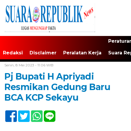
Peratura
Redaksi
Disclaimer
Peralatan Kerja
Suara Re
Home /
Tak Berkategori
Senin, 8 Mei 2023 - 11:06 WIB
Pj Bupati H Apriyadi
Resmikan Gedung Baru
BCA KCP Sekayu