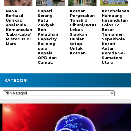
NASA
Bupati
Korban
Kesebelasan
Berhasil
Serang
Pergerakan
Humbang
Ungkap
Ratu
Tanah di
Hasundutan
Asal Mula
Zakiyah
Cihuni,BPBD
Lolos 12
Kemunculan
Beri
Lebak
Besar
‘Laba-Laba’
Pelatihan
Siapkan
Turnamen
Misterius di
Capacity
Hunian
Sepakbola
Mars
Building
tetap
Korpri
para
Untuk
Antar
Kepala
Korban.
Pemda Se-
OPD dan
Sumatera
Camat.
Utara
KATEGORI
Kategori
Pemutar
Video