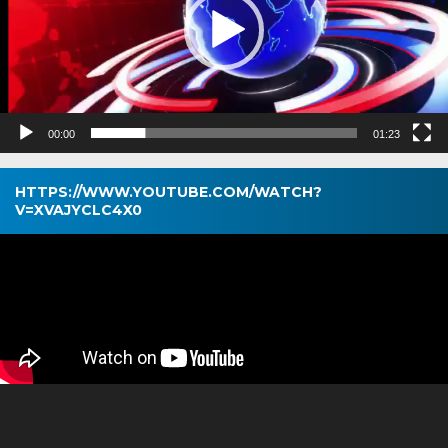
00:00
01:23
HTTPS://WWW.YOUTUBE.COM/WATCH?
V=XVAJYCLC4X0
Pemutar
Video