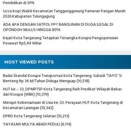
Pendidikan di SPN
Ucca Kopi Wakili Kecamatan Tanggunggunung Pameran Pangan Murah
2026 Kabupaten Tulungagung
ADA APA DENGAN SATPOL PP? BANGUNAN DI DUGA ILEGAL DI
CIPONDOH MULUS HINGGA 80℅
Kejari Kota Tangerang Tetapkan Tersangka Korupsi Pengoperasian
Pesawat Rp5,49 Miliar
MOST VIEWED POSTS
Badai Skandal Korupsi Transportasi Kota Tangerang: Subsidi ‘TAYO’ Si
Benteng Rp 36 M/Tahun Diduga Menguap
(10,518)
HUT ke – 33, DPMPTSP Kota Tangerang Raih Predikat Wilayah Bebas
dari Korupsi (WBK)
(10,379)
Merajut Kebersamaan di Usia ke-33: Perayaan HUT Kota Tangerang di
Kecamatan Larangan
(10,342)
DPRD Kota Tangerang Selatan
(10,213)
YAYASAN MULYA ABADI PEDULI
(6,114)