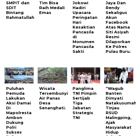
SMPIT dan
Tim Bisa
Jokowi
Jaya Dan
SDIT
Raih Medali
Hadiri
Rendy
Bintang
Emas
Upacara
Sekaligus
Rahmatullah
Peringatan
Akun
Hari
Facebook
Kesaktian
Atas Nama
Pancasila
Siti Asiyah
di
Resmi
Monumen
Dilaporkan
Pancasila
Ke Polres
Sakti
Pulau Buru.
Puluhan
Wisata
Panglima
“Wagub
Pemuda
Tersembunyi
TNI Pimpin
Banten
Lakukan
Air Panas
Sertijab
Dimyati
Aksi Damai
Desa
Tiga
Natakusuma
Di
Senanghati.
Jabatan
Tinjau
Mapolresta
Strategis
RSUD
Ambon
TNI
Malingping,
Dukung
Ajak
Polri
Masyarakat
Sukses
Hidup