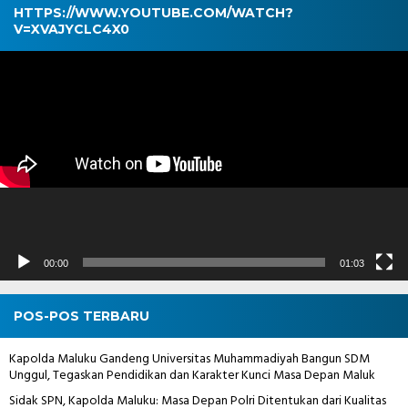
HTTPS://WWW.YOUTUBE.COM/WATCH?
V=XVAJYCLC4X0
Pemutar
Video
00:00
01:03
POS-POS TERBARU
Kapolda Maluku Gandeng Universitas Muhammadiyah Bangun SDM
Unggul, Tegaskan Pendidikan dan Karakter Kunci Masa Depan Maluk
Sidak SPN, Kapolda Maluku: Masa Depan Polri Ditentukan dari Kualitas