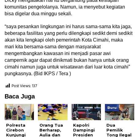
Dicky mengatakan hal itu bergantung pada kesiapan
komunitas pengelolanya. Namun, ia menyebut kegiatan
bisa digelar dua minggu sekali.
“saya pesankan lingkungan ini harus sama-sama kita jaga,
beberapa fasilitas yang perlu dilengkapi sedikt demi sedikit
akan kita lengkapi oleh pemerintah Kota Cimahi, maka
mari kita bersama-sama dengan masyarakat
mengembangkan kawasan ini menjadi pasar awi
campernik agar dapat dinikmati bukan hanya untuk orang
cimahi namun juga untuk wisatawan dari luar kota cimahi”
pungkasnya. (Bid IKPS / Tera )
Post Views:
137
Baca Juga
Buru
Polresta
Orang Tua
Kapolri
Dua
Cirebon
Berharap,
Dampingi
Pemilik
Kunjungi
Aulia dan
Presiden
Tong Ilegal