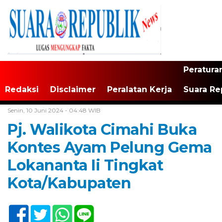
Peratura
Redaksi
Disclaimer
Peralatan Kerja
Suara Re
Home /
Tak Berkategori
Senin, 10 Juni 2024 - 04:48 WIB
Pj. Walikota Cimahi Buka
Kontes Ayam Pelung Gema
Lokananta Ii Tingkat
Kota/Kabupaten