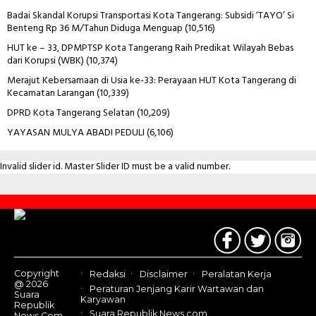
Badai Skandal Korupsi Transportasi Kota Tangerang: Subsidi ‘TAYO’ Si
Benteng Rp 36 M/Tahun Diduga Menguap
(10,516)
HUT ke – 33, DPMPTSP Kota Tangerang Raih Predikat Wilayah Bebas
dari Korupsi (WBK)
(10,374)
Merajut Kebersamaan di Usia ke-33: Perayaan HUT Kota Tangerang di
Kecamatan Larangan
(10,339)
DPRD Kota Tangerang Selatan
(10,209)
YAYASAN MULYA ABADI PEDULI
(6,106)
Invalid slider id. Master Slider ID must be a valid number.
Contact
Us
Copyright
Redaksi
Disclaimer
Peralatan Kerja
@ 2026
Peraturan Jenjang Karir Wartawan dan
Suara
Karyawan
Republik
Suara Republik News.com
News.Com,