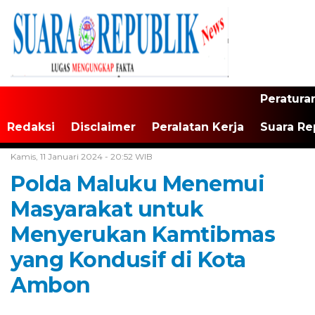
Peratura
Redaksi
Disclaimer
Peralatan Kerja
Suara Re
Home /
Tak Berkategori
Kamis, 11 Januari 2024 - 20:52 WIB
Polda Maluku Menemui
Masyarakat untuk
Menyerukan Kamtibmas
yang Kondusif di Kota
Ambon