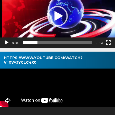
00:00
01:23
HTTPS://WWW.YOUTUBE.COM/WATCH?
V=XVAJYCLC4X0
Pemutar
Video