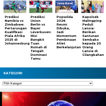
Jawa Barat
Prediksi
Prediksi
Popwilda
Kapolsek
Namibia vs
Union
2026
Malingping
Zimbabwe:
Berlin vs
Resmi
Peduli
Pertarungan
Bayer
Dibuka,
Lansia:
Kualifikasi
Leverkusen:
Jadi
Berikan
Piala Afrika
Misi
Momentum
Santunan
2025 di
Bangkit
Pembinaan
Sembako
Johannesburg
Tuan
Atlet
kepada 20
Rumah di
Berkelanjutan
Orang
Tengah
Lansia di
Dominasi
Cilangkahan
Tamu
KATEGORI
Kategori
Pemutar
Video