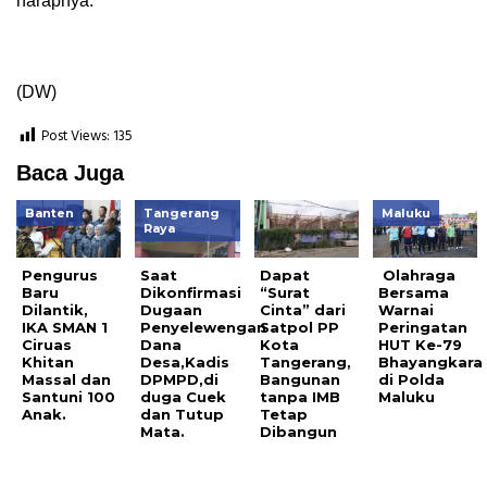
harapnya.
(DW)
Post Views:
135
Baca Juga
Banten
Tangerang
Maluku
Raya
Pengurus
Saat
Dapat
Olahraga
Baru
Dikonfirmasi
“Surat
Bersama
Dilantik,
Dugaan
Cinta” dari
Warnai
IKA SMAN 1
Penyelewengan
Satpol PP
Peringatan
Ciruas
Dana
Kota
HUT Ke-79
Khitan
Desa,Kadis
Tangerang,
Bhayangkara
Massal dan
DPMPD,di
Bangunan
di Polda
Santuni 100
duga Cuek
tanpa IMB
Maluku
Anak.
dan Tutup
Tetap
Mata.
Dibangun