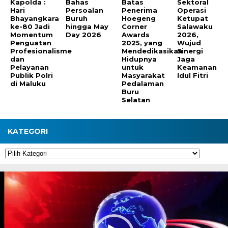
Kapolda :
Bahas
Batas
Sektoral
Hari
Persoalan
Penerima
Operasi
Bhayangkara
Buruh
Hoegeng
Ketupat
ke-80 Jadi
hingga May
Corner
Salawaku
Momentum
Day 2026
Awards
2026,
Penguatan
2025, yang
Wujud
Profesionalisme
Mendedikasikan
Sinergi
dan
Hidupnya
Jaga
Pelayanan
untuk
Keamanan
Publik Polri
Masyarakat
Idul Fitri
di Maluku
Pedalaman
Buru
Selatan
KATEGORI
Kategori
Pemutar
Video