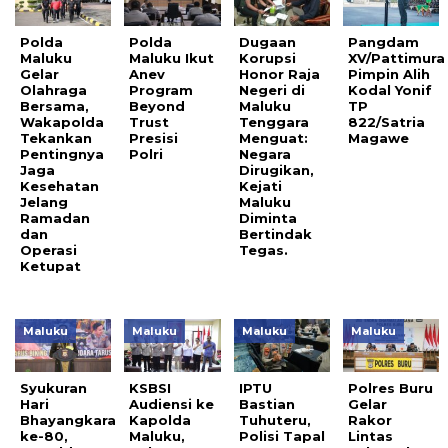
Polda
Polda
Dugaan
Pangdam
Maluku
Maluku Ikut
Korupsi
XV/Pattimura
Gelar
Anev
Honor Raja
Pimpin Alih
Olahraga
Program
Negeri di
Kodal Yonif
Bersama,
Beyond
Maluku
TP
Wakapolda
Trust
Tenggara
822/Satria
Tekankan
Presisi
Menguat:
Magawe
Pentingnya
Polri
Negara
Jaga
Dirugikan,
Kesehatan
Kejati
Jelang
Maluku
Ramadan
Diminta
dan
Bertindak
Operasi
Tegas.
Ketupat
Maluku
Maluku
Maluku
Maluku
Syukuran
KSBSI
IPTU
Polres Buru
Hari
Audiensi ke
Bastian
Gelar
Bhayangkara
Kapolda
Tuhuteru,
Rakor
ke-80,
Maluku,
Polisi Tapal
Lintas