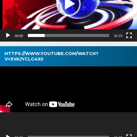
00:00
01:23
HTTPS://WWW.YOUTUBE.COM/WATCH?
V=XVAJYCLC4X0
Pemutar
Video