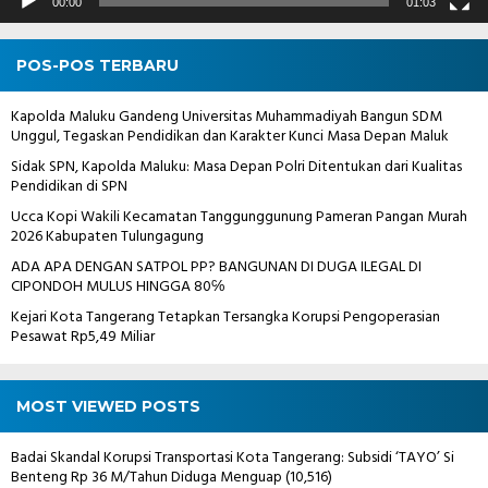
00:00
01:03
POS-POS TERBARU
Kapolda Maluku Gandeng Universitas Muhammadiyah Bangun SDM
Unggul, Tegaskan Pendidikan dan Karakter Kunci Masa Depan Maluk
Sidak SPN, Kapolda Maluku: Masa Depan Polri Ditentukan dari Kualitas
Pendidikan di SPN
Ucca Kopi Wakili Kecamatan Tanggunggunung Pameran Pangan Murah
2026 Kabupaten Tulungagung
ADA APA DENGAN SATPOL PP? BANGUNAN DI DUGA ILEGAL DI
CIPONDOH MULUS HINGGA 80℅
Kejari Kota Tangerang Tetapkan Tersangka Korupsi Pengoperasian
Pesawat Rp5,49 Miliar
MOST VIEWED POSTS
Badai Skandal Korupsi Transportasi Kota Tangerang: Subsidi ‘TAYO’ Si
Benteng Rp 36 M/Tahun Diduga Menguap
(10,516)