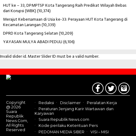
HUT ke – 33, DPMPTSP Kota Tangerang Raih Predikat Wilayah Bebas
dari Korupsi (WBK)
(10,374)
Merajut Kebersamaan di Usia ke-33: Perayaan HUT Kota Tangerang di
Kecamatan Larangan
(10,339)
DPRD Kota Tangerang Selatan
(10,209)
YAYASAN MULYA ABADI PEDULI
(6,106)
Invalid slider id. Master Slider ID must be a valid number.
Contact
Us
Copyright
Redaksi
Disclaimer
Peralatan Kerja
@ 2026
Peraturan Jenjang Karir Wartawan dan
Suara
Karyawan
Republik
Suara Republik News.com
News.Com,
All Rights
Kode perilaku Ketentuan Pers
Reserved
PEDOMAN MEDIA SIBER
VISI – MISI