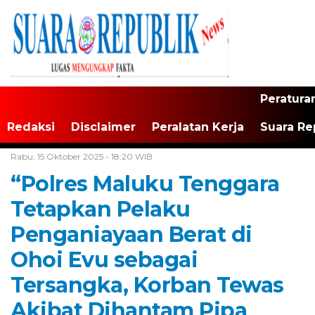
Peratura
Redaksi
Disclaimer
Peralatan Kerja
Suara Re
Home /
Maluku
Rabu, 15 Oktober 2025 - 18:20 WIB
“Polres Maluku Tenggara
Tetapkan Pelaku
Penganiayaan Berat di
Ohoi Evu sebagai
Tersangka, Korban Tewas
Akibat Dihantam Pipa