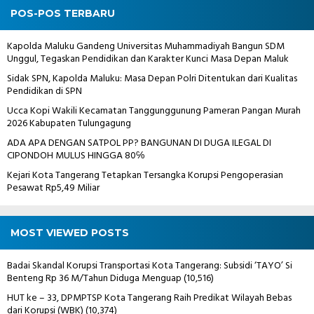
POS-POS TERBARU
Kapolda Maluku Gandeng Universitas Muhammadiyah Bangun SDM
Unggul, Tegaskan Pendidikan dan Karakter Kunci Masa Depan Maluk
Sidak SPN, Kapolda Maluku: Masa Depan Polri Ditentukan dari Kualitas
Pendidikan di SPN
Ucca Kopi Wakili Kecamatan Tanggunggunung Pameran Pangan Murah
2026 Kabupaten Tulungagung
ADA APA DENGAN SATPOL PP? BANGUNAN DI DUGA ILEGAL DI
CIPONDOH MULUS HINGGA 80℅
Kejari Kota Tangerang Tetapkan Tersangka Korupsi Pengoperasian
Pesawat Rp5,49 Miliar
MOST VIEWED POSTS
Badai Skandal Korupsi Transportasi Kota Tangerang: Subsidi ‘TAYO’ Si
Benteng Rp 36 M/Tahun Diduga Menguap
(10,516)
HUT ke – 33, DPMPTSP Kota Tangerang Raih Predikat Wilayah Bebas
dari Korupsi (WBK)
(10,374)