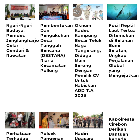
Nguri-Nguri
Pembentukan
Oknum
Fosil Reptil
Budaya,
Dan
Kades
Laut Tertua
Pemdes
Pengukuhan
Kampung
Ditemukan
Jenglungharjo
Desa
Besar Teluk
di Belahan
Gelar
Tangguh
Naga
Bumi
Genduri &
Bencana
Tangerang,
Selatan,
Ruwatan
(DESTANA)
Diduga
Ungkap
Riaria
Main
Perjalanan
Kecamatan
Serong
Global
Pollung
Dengan
yang
Pemilik CV
Mengejutkan
Untuk
Habiskan
ADD T.A
2023
Kapolresta
Cirebon
Berikan
Perhatiaan
Polsek
Hadiri
Bantuan
Terhadap
Pangenan
Upacara
kepada