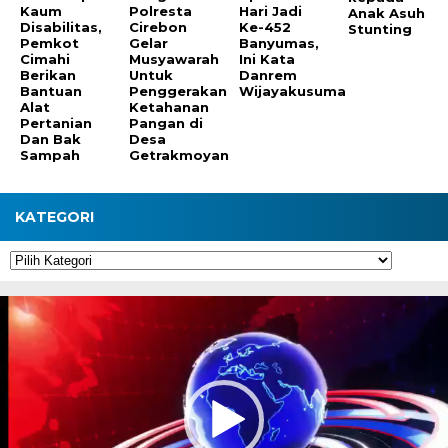
Kaum
Polresta
Hari Jadi
Anak Asuh
Disabilitas,
Cirebon
Ke-452
Stunting
Pemkot
Gelar
Banyumas,
Cimahi
Musyawarah
Ini Kata
Berikan
Untuk
Danrem
Bantuan
Penggerakan
Wijayakusuma
Alat
Ketahanan
Pertanian
Pangan di
Dan Bak
Desa
Sampah
Getrakmoyan
KATEGORI
Kategori
Pemutar
Video