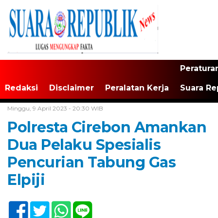
Peratura
Redaksi
Disclaimer
Peralatan Kerja
Suara Re
Home /
Tak Berkategori
Minggu, 9 April 2023 - 20:30 WIB
Polresta Cirebon Amankan
Dua Pelaku Spesialis
Pencurian Tabung Gas
Elpiji