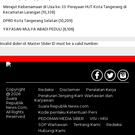
Merajut Kebersamaan di Usia ke-33: Perayaan HUT Kota Tangerang di
Kecamatan Larangan
(10,339)
DPRD Kota Tangerang Selatan
(10,209)
YAYASAN MULYA ABADI PEDULI
(6,106)
Invalid slider id. Master Slider ID must be a valid number.
Contact
Us
Copyright
Redaksi
Disclaimer
Peralatan Kerja
@ 2026
Peraturan Jenjang Karir Wartawan dan
Suara
Karyawan
Republik
Suara Republik News.com
News.Com,
All Rights
Kode perilaku Ketentuan Pers
Reserved
PEDOMAN MEDIA SIBER
VISI – MISI
SOP Wartawan
Tentang Kami
Redaksi
Hubungi Kami