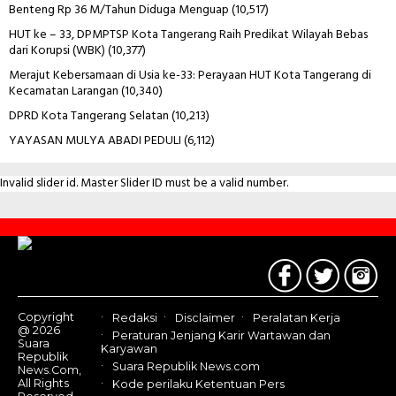
Benteng Rp 36 M/Tahun Diduga Menguap
(10,517)
HUT ke – 33, DPMPTSP Kota Tangerang Raih Predikat Wilayah Bebas
dari Korupsi (WBK)
(10,377)
Merajut Kebersamaan di Usia ke-33: Perayaan HUT Kota Tangerang di
Kecamatan Larangan
(10,340)
DPRD Kota Tangerang Selatan
(10,213)
YAYASAN MULYA ABADI PEDULI
(6,112)
Invalid slider id. Master Slider ID must be a valid number.
Contact
Us
Copyright
Redaksi
Disclaimer
Peralatan Kerja
@ 2026
Peraturan Jenjang Karir Wartawan dan
Suara
Karyawan
Republik
Suara Republik News.com
News.Com,
All Rights
Kode perilaku Ketentuan Pers