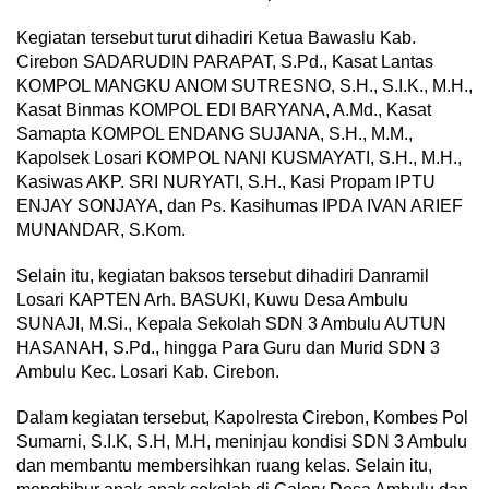
Kegiatan tersebut turut dihadiri Ketua Bawaslu Kab.
Cirebon SADARUDIN PARAPAT, S.Pd., Kasat Lantas
KOMPOL MANGKU ANOM SUTRESNO, S.H., S.I.K., M.H.,
Kasat Binmas KOMPOL EDI BARYANA, A.Md., Kasat
Samapta KOMPOL ENDANG SUJANA, S.H., M.M.,
Kapolsek Losari KOMPOL NANI KUSMAYATI, S.H., M.H.,
Kasiwas AKP. SRI NURYATI, S.H., Kasi Propam IPTU
ENJAY SONJAYA, dan Ps. Kasihumas IPDA IVAN ARIEF
MUNANDAR, S.Kom.
Selain itu, kegiatan baksos tersebut dihadiri Danramil
Losari KAPTEN Arh. BASUKI, Kuwu Desa Ambulu
SUNAJI, M.Si., Kepala Sekolah SDN 3 Ambulu AUTUN
HASANAH, S.Pd., hingga Para Guru dan Murid SDN 3
Ambulu Kec. Losari Kab. Cirebon.
Dalam kegiatan tersebut, Kapolresta Cirebon, Kombes Pol
Sumarni, S.I.K, S.H, M.H, meninjau kondisi SDN 3 Ambulu
dan membantu membersihkan ruang kelas. Selain itu,