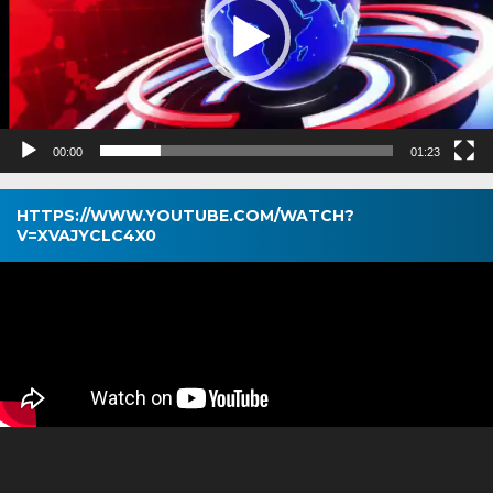
00:00
01:23
HTTPS://WWW.YOUTUBE.COM/WATCH?
V=XVAJYCLC4X0
Pemutar
Video