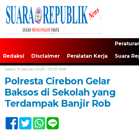
Peratura
Redaksi
Disclaimer
Peralatan Kerja
Suara Re
Home /
Tak Berkategori
Sabtu, 11 Januari 2025 - 09:57 WIB
Polresta Cirebon Gelar
Baksos di Sekolah yang
Terdampak Banjir Rob