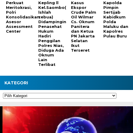
Perkuat
Kepling ll
Kasus
Kapolda
Meritokrasi,
Kel.Saombo(
Ekspor
Pimpin
Polri
lshlah
Crude Palm
Sertijab
Konsolidasikan
zebua)
Oil Wilmar
Kabidkum
Asesor
Didampingin
Cs. Oknum
Polda
Assessment
Penasehat
Panitera
Maluku dan
Center
Hukum
dan Ketua
Kapolres
Hadiri
PN Jakarta
Pulau Buru
Penggilan
Selatan
Polres Nias,
Ikut
Diduga Ada
Terseret
Oknum
Lain
Terlibat
KATEGORI
Kategori
Pemutar
Video