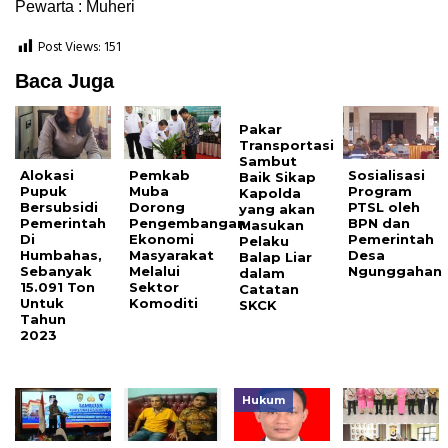
Pewarta : Muheri
Post Views:
151
Baca Juga
Pakar
Transportasi
Sambut
Alokasi
Pemkab
Sosialisasi
Baik Sikap
Pupuk
Muba
Program
Kapolda
Bersubsidi
Dorong
PTSL oleh
yang akan
Pemerintah
Pengembangan
BPN dan
Masukan
Di
Ekonomi
Pemerintah
Pelaku
Humbahas,
Masyarakat
Desa
Balap Liar
Sebanyak
Melalui
Ngunggahan
dalam
15.091 Ton
Sektor
Catatan
Untuk
Komoditi
SKCK
Tahun
2023
Hukum