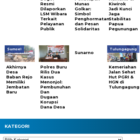
Resmi
Munas
Kiwirok
Dilaporkan
Golkar:
Jadi Kunci
LSM Wibara
Simbol
Jaga
Terkait
Penghormatan
Stabilitas
Pelayanan
dan Pesan
Papua
Publik
Solidaritas
Pegunungan
Sumsel
Tulungagung
Sunarno
Akhirnya
Polres Buru
Kemeriahan
Desa
Rilis Dua
Jalan Sehat
Baban Rejo
Kasus
Hut PGRI &
Memiliki
Menonjol:
HGN di
Jembatan
Pembunuhan
Tulungagung
Baru
Dan
Dugaan
Korupsi
Dana Desa
KATEGORI
Kategori