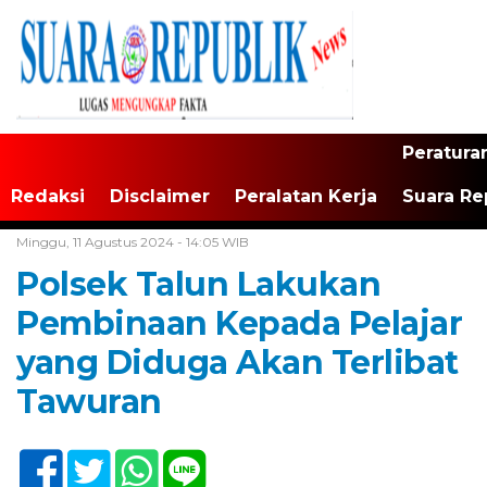
Peratura
Redaksi
Disclaimer
Peralatan Kerja
Suara Re
Home /
Tak Berkategori
Minggu, 11 Agustus 2024 - 14:05 WIB
Polsek Talun Lakukan
Pembinaan Kepada Pelajar
yang Diduga Akan Terlibat
Tawuran