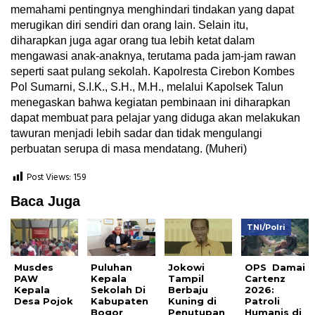
memahami pentingnya menghindari tindakan yang dapat
merugikan diri sendiri dan orang lain. Selain itu,
diharapkan juga agar orang tua lebih ketat dalam
mengawasi anak-anaknya, terutama pada jam-jam rawan
seperti saat pulang sekolah. Kapolresta Cirebon Kombes
Pol Sumarni, S.I.K., S.H., M.H., melalui Kapolsek Talun
menegaskan bahwa kegiatan pembinaan ini diharapkan
dapat membuat para pelajar yang diduga akan melakukan
tawuran menjadi lebih sadar dan tidak mengulangi
perbuatan serupa di masa mendatang. (Muheri)
Post Views:
159
Baca Juga
TNI/Polri
Musdes
Puluhan
Jokowi
OPS Damai
PAW
Kepala
Tampil
Cartenz
Kepala
Sekolah Di
Berbaju
2026:
Desa Pojok
Kabupaten
Kuning di
Patroli
Bogor
Penutupan
Humanis di