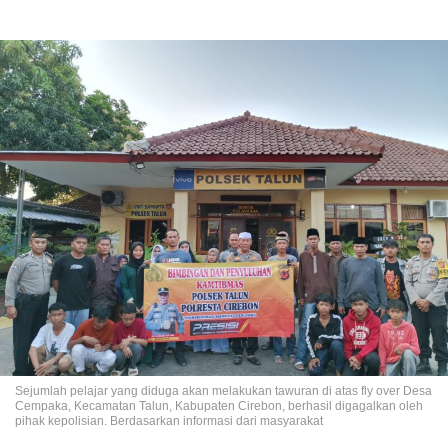
Sejumlah pelajar yang diduga akan melakukan tawuran di atas fly over Desa
Cempaka, Kecamatan Talun, Kabupaten Cirebon, berhasil digagalkan oleh
pihak kepolisian. Berdasarkan informasi dari masyarakat