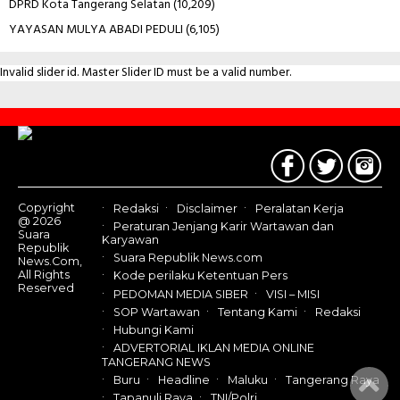
DPRD Kota Tangerang Selatan
(10,209)
YAYASAN MULYA ABADI PEDULI
(6,105)
Invalid slider id. Master Slider ID must be a valid number.
Contact
Us
Copyright
Redaksi
Disclaimer
Peralatan Kerja
@ 2026
Peraturan Jenjang Karir Wartawan dan
Suara
Karyawan
Republik
Suara Republik News.com
News.Com,
All Rights
Kode perilaku Ketentuan Pers
Reserved
PEDOMAN MEDIA SIBER
VISI – MISI
SOP Wartawan
Tentang Kami
Redaksi
Hubungi Kami
ADVERTORIAL IKLAN MEDIA ONLINE
TANGERANG NEWS
Buru
Headline
Maluku
Tangerang Raya
Tapanuli Raya
TNI/Polri