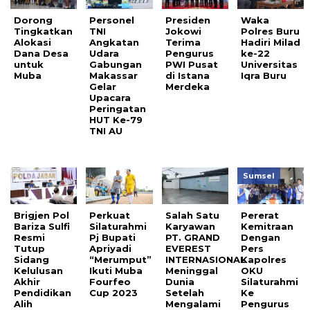
Dorong
Personel
Presiden
Waka
Tingkatkan
TNI
Jokowi
Polres Buru
Alokasi
Angkatan
Terima
Hadiri Milad
Dana Desa
Udara
Pengurus
ke-22
untuk
Gabungan
PWI Pusat
Universitas
Muba
Makassar
di Istana
Iqra Buru
Gelar
Merdeka
Upacara
Peringatan
HUT Ke-79
TNI AU
Sumsel
Brigjen Pol
Perkuat
Salah Satu
Pererat
Bariza Sulfi
Silaturahmi
Karyawan
Kemitraan
Resmi
Pj Bupati
PT. GRAND
Dengan
Tutup
Apriyadi
EVEREST
Pers
Sidang
“Merumput”
INTERNASIONAL
Kapolres
Kelulusan
Ikuti Muba
Meninggal
OKU
Akhir
Fourfeo
Dunia
Silaturahmi
Pendidikan
Cup 2023
Setelah
Ke
Alih
Mengalami
Pengurus