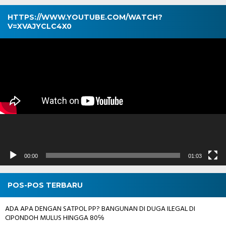
HTTPS://WWW.YOUTUBE.COM/WATCH?
V=XVAJYCLC4X0
Pemutar
Video
00:00
01:03
POS-POS TERBARU
ADA APA DENGAN SATPOL PP? BANGUNAN DI DUGA ILEGAL DI
CIPONDOH MULUS HINGGA 80℅