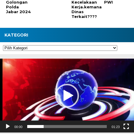
Golongan
Kecelakaan
PWI
Polda
Kerja.kemana
Jabar 2024
Dinas
Terkait????
KATEGORI
Kategori
Pemutar
Video
00:00
01:23