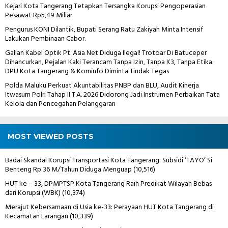
Kejari Kota Tangerang Tetapkan Tersangka Korupsi Pengoperasian
Pesawat Rp5,49 Miliar
Pengurus KONI Dilantik, Bupati Serang Ratu Zakiyah Minta Intensif
Lakukan Pembinaan Cabor.
Galian Kabel Optik Pt. Asia Net Diduga Ilegal! Trotoar Di Batuceper
Dihancurkan, Pejalan Kaki Terancam Tanpa Izin, Tanpa K3, Tanpa Etika.
DPU Kota Tangerang & Kominfo Diminta Tindak Tegas
Polda Maluku Perkuat Akuntabilitas PNBP dan BLU, Audit Kinerja
Itwasum Polri Tahap II T.A. 2026 Didorong Jadi Instrumen Perbaikan Tata
Kelola dan Pencegahan Pelanggaran
MOST VIEWED POSTS
Badai Skandal Korupsi Transportasi Kota Tangerang: Subsidi ‘TAYO’ Si
Benteng Rp 36 M/Tahun Diduga Menguap
(10,516)
HUT ke – 33, DPMPTSP Kota Tangerang Raih Predikat Wilayah Bebas
dari Korupsi (WBK)
(10,374)
Merajut Kebersamaan di Usia ke-33: Perayaan HUT Kota Tangerang di
Kecamatan Larangan
(10,339)