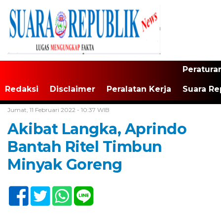
Peratura
Redaksi
Disclaimer
Peralatan Kerja
Suara Re
Home /
Tak Berkategori
Jumat, 11 Februari 2022 - 10:37 WIB
Akibat Langka, Aprindo
Bantah Ritel Timbun
Minyak Goreng