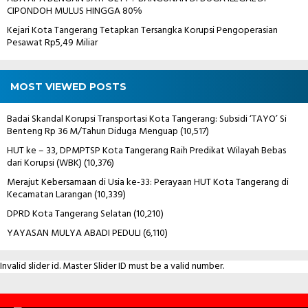
CIPONDOH MULUS HINGGA 80℅
Kejari Kota Tangerang Tetapkan Tersangka Korupsi Pengoperasian
Pesawat Rp5,49 Miliar
MOST VIEWED POSTS
Badai Skandal Korupsi Transportasi Kota Tangerang: Subsidi ‘TAYO’ Si
Benteng Rp 36 M/Tahun Diduga Menguap
(10,517)
HUT ke – 33, DPMPTSP Kota Tangerang Raih Predikat Wilayah Bebas
dari Korupsi (WBK)
(10,376)
Merajut Kebersamaan di Usia ke-33: Perayaan HUT Kota Tangerang di
Kecamatan Larangan
(10,339)
DPRD Kota Tangerang Selatan
(10,210)
YAYASAN MULYA ABADI PEDULI
(6,110)
Invalid slider id. Master Slider ID must be a valid number.
Contact