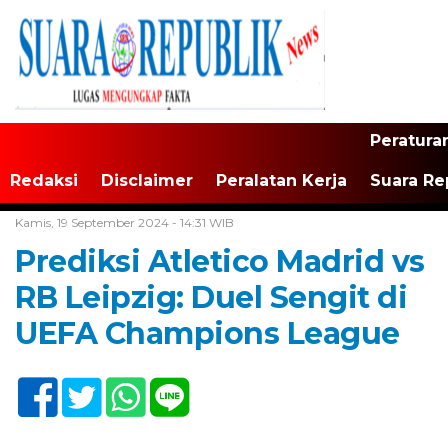
Peratura
Redaksi
Disclaimer
Peralatan Kerja
Suara Re
Home /
Tak Berkategori
Kamis, 19 September 2024 - 14:31 WIB
Prediksi Atletico Madrid vs
RB Leipzig: Duel Sengit di
UEFA Champions League