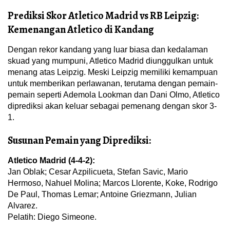
Prediksi Skor Atletico Madrid vs RB Leipzig:
Kemenangan Atletico di Kandang
Dengan rekor kandang yang luar biasa dan kedalaman
skuad yang mumpuni, Atletico Madrid diunggulkan untuk
menang atas Leipzig. Meski Leipzig memiliki kemampuan
untuk memberikan perlawanan, terutama dengan pemain-
pemain seperti Ademola Lookman dan Dani Olmo, Atletico
diprediksi akan keluar sebagai pemenang dengan skor 3-
1.
Susunan Pemain yang Diprediksi:
Atletico Madrid (4-4-2):
Jan Oblak; Cesar Azpilicueta, Stefan Savic, Mario
Hermoso, Nahuel Molina; Marcos Llorente, Koke, Rodrigo
De Paul, Thomas Lemar; Antoine Griezmann, Julian
Alvarez.
Pelatih: Diego Simeone.