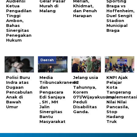
Audiensi
Gelar Pasar
Meriah,
Sporting
Ketua
Murah di
Khidmat,
Braga vs
Pengadilan
Malang
dan Penuh
Hoffenheim,
Tinggi
Harapan
Duel Sengit
Ambon,
Stadion
Bahas
Municipal
Sinergitas
Braga
Penegakan
Hukum
Daerah
Polisi Buru
Media
Jelang usia
KNPI Ajak
Indra atas
Tribuncakranews
62
Pelajar
Dugaan
dan
Tahunnya,
Kota
Pencabulan
Pengacara
Korem
Tangerang
Anak di
Edi Sanjaya
071/Wijayakusuma
Implementas
Bawah
, SH , MH
Peduli
Nilai Nilai
Umur
Jalin
Disabilitas
Pancasila,
Sinergitas
Ganda.
Stop
Bantu
Hadang
Masyarakat
Truk