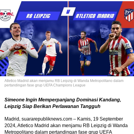
Atletico Madrid akan menjamu RB Leipzig di Wanda Metropolitano dalam
pertandingan fase grup UEFA Champions League
Simeone Ingin Memperpanjang Dominasi Kandang,
Leipzig Siap Berikan Perlawanan Tangguh
Madrid, suararepubliknews.com – Kamis, 19 September
2024, Atletico Madrid akan menjamu RB Leipzig di Wanda
Metropolitano dalam pertandingan fase grup UEFA