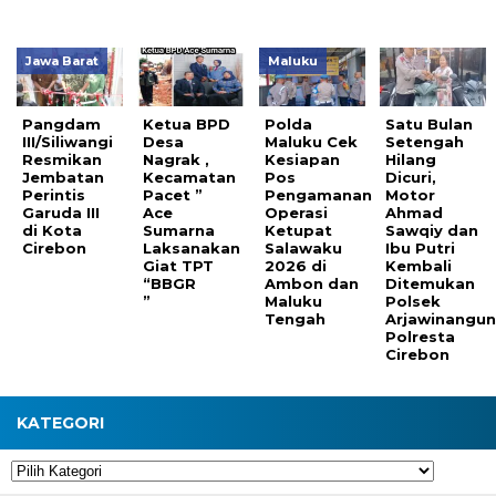
Jawa Barat
Maluku
Pangdam
Ketua BPD
Polda
Satu Bulan
III/Siliwangi
Desa
Maluku Cek
Setengah
Resmikan
Nagrak ,
Kesiapan
Hilang
Jembatan
Kecamatan
Pos
Dicuri,
Perintis
Pacet ”
Pengamanan
Motor
Garuda III
Ace
Operasi
Ahmad
di Kota
Sumarna
Ketupat
Sawqiy dan
Cirebon
Laksanakan
Salawaku
Ibu Putri
Giat TPT
2026 di
Kembali
“BBGR
Ambon dan
Ditemukan
”
Maluku
Polsek
Tengah
Arjawinangu
Polresta
Cirebon
KATEGORI
Kategori