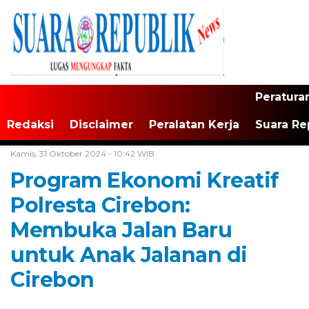
Peratura
Redaksi
Disclaimer
Peralatan Kerja
Suara Re
Home /
Tak Berkategori
Kamis, 31 Oktober 2024 - 10:42 WIB
Program Ekonomi Kreatif
Polresta Cirebon:
Membuka Jalan Baru
untuk Anak Jalanan di
Cirebon