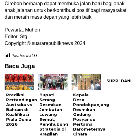
Cirebon berharap dapat membuka jalan baru bagi anak-
anak jalanan untuk berkontribusi positif bagi masyarakat
dan meraih masa depan yang lebih baik.
Pewarta: Muheri
Editor: Stg
Copyright © suararepubliknews 2024
Post Views:
188
Baca Juga
SUPRI DANI
Prediksi
Bupati
Kepala
Pertandingan
Serang
Desa
Australia vs
Resmikan
Pondokpanjang
Bahrain di
Jembatan
Resmikan
Kualifikasi
Luwung
Gedung
Piala Dunia
Semut,
Posyandu
2026
Penghubung
Pertama
Strategis di
Barometernya
Kragilan
Cihara