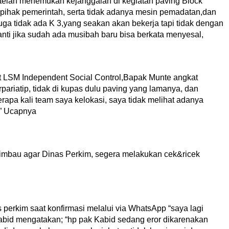
 telah menemukan kejanggalan di kegiatan paving Block
 pihak pemerintah, serta tidak adanya mesin pemadatan,dan
uga tidak ada K 3,yang seakan akan bekerja tapi tidak dengan
nti jika sudah ada musibah baru bisa berkata menyesal,
 LSM Independent Social Control,Bapak Munte angkat
ariatip, tidak di kupas dulu paving yang lamanya, dan
apa kali team saya kelokasi, saya tidak melihat adanya
,” Ucapnya
imbau agar Dinas Perkim, segera melakukan cek&ricek
is perkim saat konfirmasi melalui via WhatsApp “saya lagi
abid mengatakan; “hp pak Kabid sedang eror dikarenakan