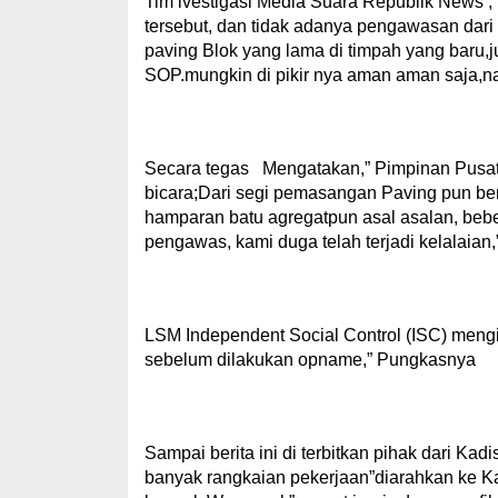
Tim ivestigasi Media Suara Republik News ,
tersebut, dan tidak adanya pengawasan dari
paving Blok yang lama di timpah yang baru,j
SOP.mungkin di pikir nya aman aman saja,na
Secara tegas Mengatakan,” Pimpinan Pusat
bicara;Dari segi pemasangan Paving pun berp
hamparan batu agregatpun asal asalan, beber
pengawas, kami duga telah terjadi kelalaian
LSM Independent Social Control (ISC) meng
sebelum dilakukan opname,” Pungkasnya
Sampai berita ini di terbitkan pihak dari Kad
banyak rangkaian pekerjaan”diarahkan ke K