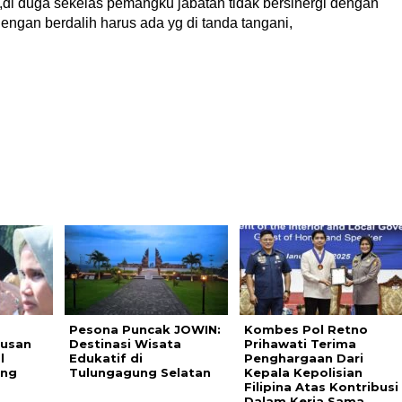
di duga sekelas pemangku jabatan tidak bersinergi dengan
ngan berdalih harus ada yg di tanda tangani,
Pesona Puncak JOWIN:
Kombes Pol Retno
tusan
Destinasi Wisata
Prihawati Terima
l
Edukatif di
Penghargaan Dari
ang
Tulungagung Selatan
Kepala Kepolisian
Filipina Atas Kontribusi
Dalam Kerja Sama