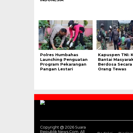
Polres Humbahas
Kapuspen TNI: 
Launching Penguatan
Bantai Masyara
Program Pekarangan
Berdosa Secara 
Pangan Lestari
Orang Tewas
Contact
Us
Copyright @ 2026 Suara
Republik News.Com, All