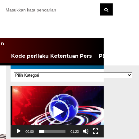
an
Kode perilaku Ketentuan Pers
PEDOMAN MEDI
KATEGORI
Kategori
Pemutar
Video
00:00
01:23