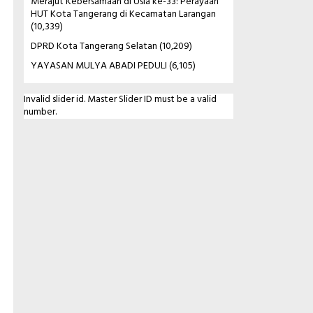
Merajut Kebersamaan di Usia ke-33: Perayaan
HUT Kota Tangerang di Kecamatan Larangan
(10,339)
DPRD Kota Tangerang Selatan
(10,209)
YAYASAN MULYA ABADI PEDULI
(6,105)
Invalid slider id. Master Slider ID must be a valid
number.