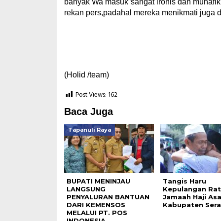
banyak Wa masuk”sangat ironis dan munafik,
rekan pers,padahal mereka menikmati juga de
(Holid /team)
Post Views:
162
Baca Juga
Tapanuli Raya
BUPATI MENINJAU
Tangis Haru
LANGSUNG
Kepulangan Ra
PENYALURAN BANTUAN
Jamaah Haji Asa
DARI KEMENSOS
Kabupaten Ser
MELALUI PT. POS
INDONESIA