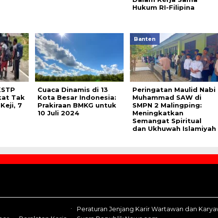
Hukum RI-Filipina
Banten
KSTP
Cuaca Dinamis di 13
Peringatan Maulid Nabi
kat Tak
Kota Besar Indonesia:
Muhammad SAW di
Keji, 7
Prakiraan BMKG untuk
SMPN 2 Malingping:
10 Juli 2024
Meningkatkan
Semangat Spiritual
dan Ukhuwah Islamiyah
Peraturan Jenjang Karir Wartawan dan Kary