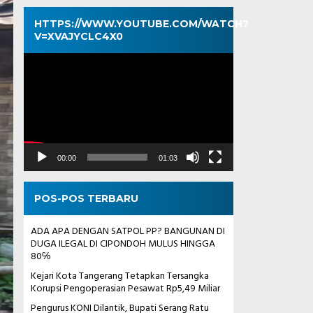
HTTPS://WWW.YOUTUBE.COM/WATCH?
V=XVAJYCLC4X0
Pemutar
Video
00:00
01:03
POS-POS TERBARU
ADA APA DENGAN SATPOL PP? BANGUNAN DI
DUGA ILEGAL DI CIPONDOH MULUS HINGGA
80℅
Kejari Kota Tangerang Tetapkan Tersangka
Korupsi Pengoperasian Pesawat Rp5,49 Miliar
Pengurus KONI Dilantik, Bupati Serang Ratu