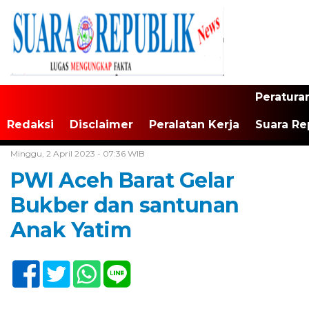
Peratura
Redaksi
Disclaimer
Peralatan Kerja
Suara Re
Home /
Tak Berkategori
Minggu, 2 April 2023 - 07:36 WIB
PWI Aceh Barat Gelar
Bukber dan santunan
Anak Yatim