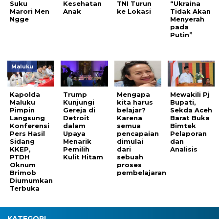
Suku
Kesehatan
TNI Turun
“Ukraina
Marori Men
Anak
ke Lokasi
Tidak Akan
Ngge
Menyerah
pada
Putin”
Maluku
Kapolda
Trump
Mengapa
Mewakili Pj
Maluku
Kunjungi
kita harus
Bupati,
Pimpin
Gereja di
belajar?
Sekda Aceh
Langsung
Detroit
Karena
Barat Buka
Konferensi
dalam
semua
Bimtek
Pers Hasil
Upaya
pencapaian
Pelaporan
Sidang
Menarik
dimulai
dan
KKEP,
Pemilih
dari
Analisis
PTDH
Kulit Hitam
sebuah
Oknum
proses
Brimob
pembelajaran
Diumumkan
Terbuka
KATEGORI