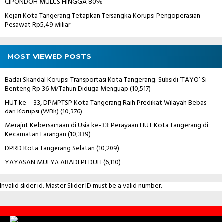
CIPONDOH MULUS HINGGA 80℅
Kejari Kota Tangerang Tetapkan Tersangka Korupsi Pengoperasian
Pesawat Rp5,49 Miliar
MOST VIEWED POSTS
Badai Skandal Korupsi Transportasi Kota Tangerang: Subsidi ‘TAYO’ Si
Benteng Rp 36 M/Tahun Diduga Menguap
(10,517)
HUT ke – 33, DPMPTSP Kota Tangerang Raih Predikat Wilayah Bebas
dari Korupsi (WBK)
(10,376)
Merajut Kebersamaan di Usia ke-33: Perayaan HUT Kota Tangerang di
Kecamatan Larangan
(10,339)
DPRD Kota Tangerang Selatan
(10,209)
YAYASAN MULYA ABADI PEDULI
(6,110)
Invalid slider id. Master Slider ID must be a valid number.
Contact
Us