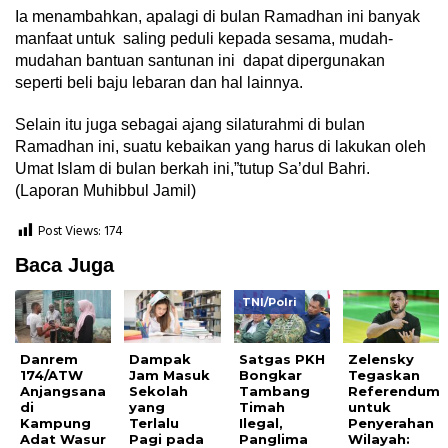
Ia menambahkan, apalagi di bulan Ramadhan ini banyak
manfaat untuk saling peduli kepada sesama, mudah-
mudahan bantuan santunan ini dapat dipergunakan
seperti beli baju lebaran dan hal lainnya.
Selain itu juga sebagai ajang silaturahmi di bulan
Ramadhan ini, suatu kebaikan yang harus di lakukan oleh
Umat Islam di bulan berkah ini,”tutup Sa’dul Bahri.
(Laporan Muhibbul Jamil)
Post Views:
174
Baca Juga
TNI/Polri
Danrem
Dampak
Satgas PKH
Zelensky
174/ATW
Jam Masuk
Bongkar
Tegaskan
Anjangsana
Sekolah
Tambang
Referendum
di
yang
Timah
untuk
Kampung
Terlalu
Ilegal,
Penyerahan
Adat Wasur
Pagi pada
Panglima
Wilayah: