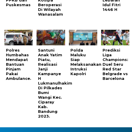
PPKB dan
Kosipa
Lebaran
Puskesmas
Beroperasi
Idul Fitri
Di Wilayah
1446 H
Wanasalam
Polres
Santuni
Polda
Prediksi
Humbahas
Anak Yatim
Maluku
Liga
Mendapat
Piatu,
Siap
Champions:
Bantuan
Realisasi
Melaksanakan
Duel Seru
Pinjam
Janji
Intruksi
Red Star
Pakai
Kampanye
Kapolri
Belgrade vs
Ambulance.
H
Barcelona
Lukmanulhakim
Di Pilkades
Bumi
Wangi Kec.
Ciparay
Kab.
Bandung
2023.