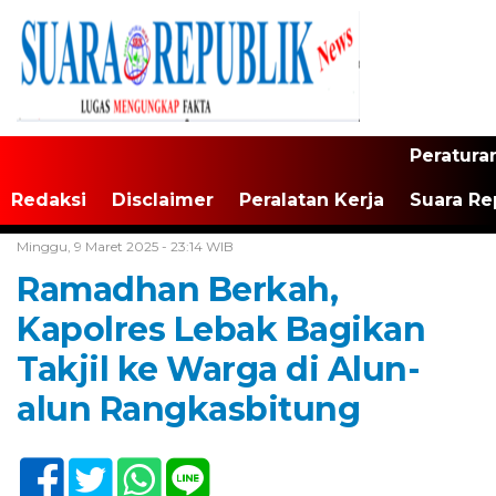
Peratura
Redaksi
Disclaimer
Peralatan Kerja
Suara Re
Home /
Tak Berkategori
Minggu, 9 Maret 2025 - 23:14 WIB
Ramadhan Berkah,
Kapolres Lebak Bagikan
Takjil ke Warga di Alun-
alun Rangkasbitung