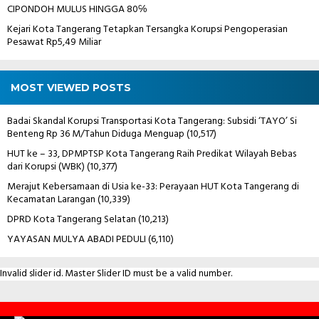
CIPONDOH MULUS HINGGA 80℅
Kejari Kota Tangerang Tetapkan Tersangka Korupsi Pengoperasian
Pesawat Rp5,49 Miliar
MOST VIEWED POSTS
Badai Skandal Korupsi Transportasi Kota Tangerang: Subsidi ‘TAYO’ Si
Benteng Rp 36 M/Tahun Diduga Menguap
(10,517)
HUT ke – 33, DPMPTSP Kota Tangerang Raih Predikat Wilayah Bebas
dari Korupsi (WBK)
(10,377)
Merajut Kebersamaan di Usia ke-33: Perayaan HUT Kota Tangerang di
Kecamatan Larangan
(10,339)
DPRD Kota Tangerang Selatan
(10,213)
YAYASAN MULYA ABADI PEDULI
(6,110)
Invalid slider id. Master Slider ID must be a valid number.
Contact