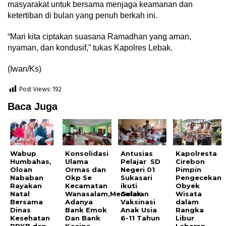
masyarakat untuk bersama menjaga keamanan dan
ketertiban di bulan yang penuh berkah ini.
“Mari kita ciptakan suasana Ramadhan yang aman,
nyaman, dan kondusif,” tukas Kapolres Lebak.
(Iwan/Ks)
Post Views:
192
Baca Juga
Wabup
Konsolidasi
Antusias
Kapolresta
Humbahas,
Ulama
Pelajar SD
Cirebon
Oloan
Ormas dan
Negeri 01
Pimpin
Nababan
Okp Se
Sukasari
Pengecekan
Rayakan
Kecamatan
ikuti
Obyek
Natal
Wanasalam,Menolak
Gelaran
Wisata
Bersama
Adanya
Vaksinasi
dalam
Dinas
Bank Emok
Anak Usia
Rangka
Kesehatan
Dan Bank
6-11 Tahun
Libur