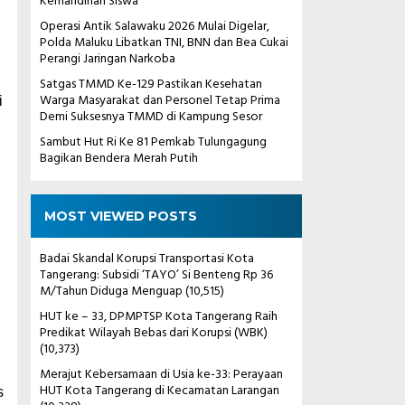
Kemandirian Siswa
Operasi Antik Salawaku 2026 Mulai Digelar,
Polda Maluku Libatkan TNI, BNN dan Bea Cukai
Perangi Jaringan Narkoba
Satgas TMMD Ke-129 Pastikan Kesehatan
Warga Masyarakat dan Personel Tetap Prima
i
Demi Suksesnya TMMD di Kampung Sesor
Sambut Hut Ri Ke 81 Pemkab Tulungagung
Bagikan Bendera Merah Putih
MOST VIEWED POSTS
Badai Skandal Korupsi Transportasi Kota
Tangerang: Subsidi ‘TAYO’ Si Benteng Rp 36
M/Tahun Diduga Menguap
(10,515)
HUT ke – 33, DPMPTSP Kota Tangerang Raih
Predikat Wilayah Bebas dari Korupsi (WBK)
(10,373)
Merajut Kebersamaan di Usia ke-33: Perayaan
HUT Kota Tangerang di Kecamatan Larangan
s