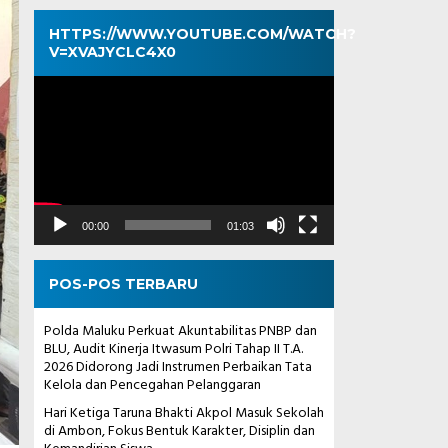
HTTPS://WWW.YOUTUBE.COM/WATCH?
V=XVAJYCLC4X0
Pemutar
Video
00:00
01:03
POS-POS TERBARU
Polda Maluku Perkuat Akuntabilitas PNBP dan
BLU, Audit Kinerja Itwasum Polri Tahap II T.A.
2026 Didorong Jadi Instrumen Perbaikan Tata
Kelola dan Pencegahan Pelanggaran
Hari Ketiga Taruna Bhakti Akpol Masuk Sekolah
di Ambon, Fokus Bentuk Karakter, Disiplin dan