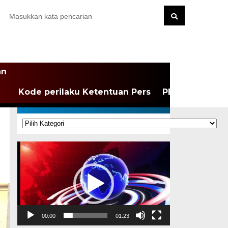
an
Kode perilaku Ketentuan Pers
PEDOMAN MEDI
KATEGORI
Kategori
Pemutar
Video
00:00
01:23