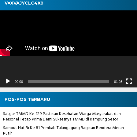
V=XVAJYCLC4X0
Pemutar
Video
00:00
01:03
POS-POS TERBARU
Satgas TMMD Ke-129 Pastikan Kesehatan Warga Masyarakat dan
Personel Tetap Prima Demi Suksesnya TMMD di Kampung Sesor
Sambut Hut Ri Ke 81 Pemkab Tulungagung Bagikan Bendera Merah
Putih