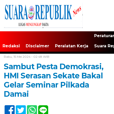
Peratura
Redaksi
Disclaimer
Peralatan Kerja
Suara Re
Home /
Tak Berkategori
Rabu, 15 Mei 2024 - 02:48 WIB
Sambut Pesta Demokrasi,
HMI Serasan Sekate Bakal
Gelar Seminar Pilkada
Damai