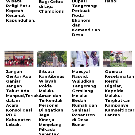
Wisata
Bupati
Hanoi
Bagi Celtic
Religi Batu
Tangerang:
di Liga
Kopeah
Perkuat
Champions
Keramat
Roda
Kapunduhan.
Ekonomi
dan
Kemandirian
Desa
Jangan
Situasi
Maesyal
Operasi
Gentar Ada
Kamtibmas
Rasyid:
Keselamatan
Ganjar
Wilayah
Wujudkan
Resmi
Jangan
Polda
Tangerang
Digelar,
Takut Ada
Maluku
Gemilang
Kapolda
Mahpud,Teriakan
Aman dan
Melalui
Maluku:
dalam
Terkendali,
Bedah
Tingkatkan
Acara
Personel
Rumah dan
Kampanye
Konsolidasi
Diingatkan
Sanitasi
Kamseltibcar
PDIP
Jaga
Pesantren
Lantas
Kabupaten
Kinerja
di Desa
Lebak.
Menjelang
Bunar
Pilkada
Serentak