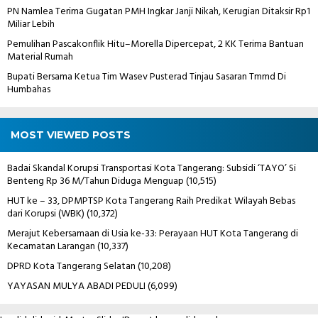
PN Namlea Terima Gugatan PMH Ingkar Janji Nikah, Kerugian Ditaksir Rp1
Miliar Lebih
Pemulihan Pascakonflik Hitu–Morella Dipercepat, 2 KK Terima Bantuan
Material Rumah
Bupati Bersama Ketua Tim Wasev Pusterad Tinjau Sasaran Tmmd Di
Humbahas
MOST VIEWED POSTS
Badai Skandal Korupsi Transportasi Kota Tangerang: Subsidi ‘TAYO’ Si
Benteng Rp 36 M/Tahun Diduga Menguap
(10,515)
HUT ke – 33, DPMPTSP Kota Tangerang Raih Predikat Wilayah Bebas
dari Korupsi (WBK)
(10,372)
Merajut Kebersamaan di Usia ke-33: Perayaan HUT Kota Tangerang di
Kecamatan Larangan
(10,337)
DPRD Kota Tangerang Selatan
(10,208)
YAYASAN MULYA ABADI PEDULI
(6,099)