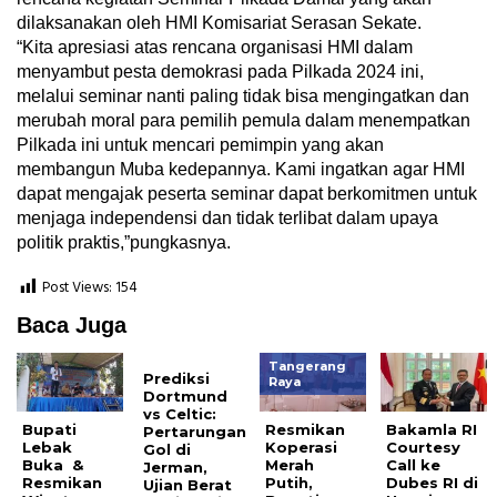
dilaksanakan oleh HMI Komisariat Serasan Sekate.
“Kita apresiasi atas rencana organisasi HMI dalam
menyambut pesta demokrasi pada Pilkada 2024 ini,
melalui seminar nanti paling tidak bisa mengingatkan dan
merubah moral para pemilih pemula dalam menempatkan
Pilkada ini untuk mencari pemimpin yang akan
membangun Muba kedepannya. Kami ingatkan agar HMI
dapat mengajak peserta seminar dapat berkomitmen untuk
menjaga independensi dan tidak terlibat dalam upaya
politik praktis,”pungkasnya.
Post Views:
154
Baca Juga
Tangerang
Prediksi
Raya
Dortmund
vs Celtic:
Bupati
Resmikan
Bakamla RI
Pertarungan
Lebak
Koperasi
Courtesy
Gol di
Buka &
Merah
Call ke
Jerman,
Resmikan
Putih,
Dubes RI di
Ujian Berat