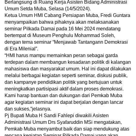
Berlangsung di Ruang Kerja Asisten Bidang Administrasi
Umum Setda Muba, Selasa (14/5/2024).
Ketua Umum HMI Cabang Persiapan Muba, Fredi Guntara
menyampaikan bahwa pihaknya akan melaksanakan
seminar Pilkada Damai pada 16 Mei 2024 mendatang
bertempat di Museum Penghulu Mohammad Soleh,
dengan tema seminar “Menjawab Tantangann Demokrasi
di Era Milenial”.
“HMI harus mampu memainkan peran sebagai garda
terdepan dalam membangun kesadaran politik di kalangan
mahasiswa dan masyarakat umum. Hal ini dapat dilakukan
melalui berbagai kegiatan seperti seminar, diskusi publik,
dan kampanye pendidikan politik yang bertujuan untuk
meningkatkan partisipasi aktif dalam proses demokrasi.
Kami harap bantuan dan dukungan dari Pemkab Muba
agar kegiatan seminar ini dapat berjalan dengan lancar
dan sukses,”jelasnya.
Pj Bupati Muba H Sandi Fahlepi diwakili Asisten
Administrasi Umum Drs Syafaruddin MSi mengatakan,
Pemkab Muba menyambut baik dan siap mendukung atas
rencana kegiatan Seminar Pilkada Damai yang akan