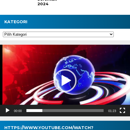
2024
KATEGORI
Kategori
Pemutar
Video
00:00
01:23
HTTPS://WWW.YOUTUBE.COM/WATCH?