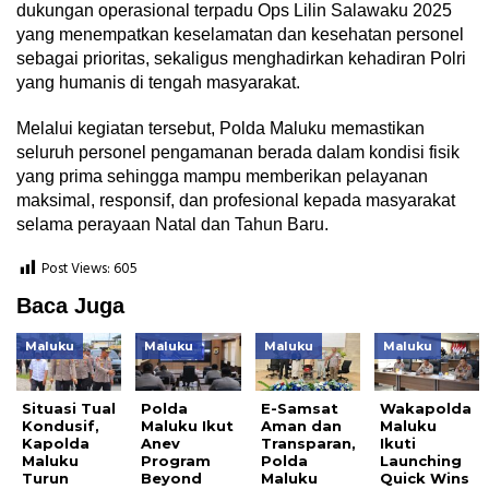
dukungan operasional terpadu Ops Lilin Salawaku 2025
yang menempatkan keselamatan dan kesehatan personel
sebagai prioritas, sekaligus menghadirkan kehadiran Polri
yang humanis di tengah masyarakat.
Melalui kegiatan tersebut, Polda Maluku memastikan
seluruh personel pengamanan berada dalam kondisi fisik
yang prima sehingga mampu memberikan pelayanan
maksimal, responsif, dan profesional kepada masyarakat
selama perayaan Natal dan Tahun Baru.
Post Views:
605
Baca Juga
Maluku
Maluku
Maluku
Maluku
Situasi Tual
Polda
E-Samsat
Wakapolda
Kondusif,
Maluku Ikut
Aman dan
Maluku
Kapolda
Anev
Transparan,
Ikuti
Maluku
Program
Polda
Launching
Turun
Beyond
Maluku
Quick Wins