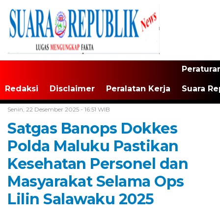
Peratura
Redaksi
Disclaimer
Peralatan Kerja
Suara Re
Home /
Maluku
Senin, 22 Desember 2025 - 16:51 WIB
Satgas Banops Dokkes
Polda Maluku Pastikan
Kesehatan Personel dan
Masyarakat Selama Ops
Lilin Salawaku 2025