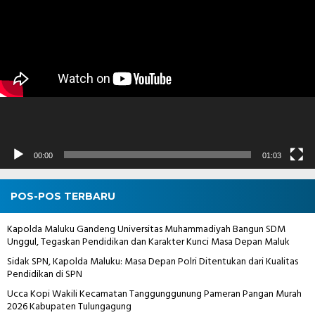
Video
00:00
01:03
POS-POS TERBARU
Kapolda Maluku Gandeng Universitas Muhammadiyah Bangun SDM
Unggul, Tegaskan Pendidikan dan Karakter Kunci Masa Depan Maluk
Sidak SPN, Kapolda Maluku: Masa Depan Polri Ditentukan dari Kualitas
Pendidikan di SPN
Ucca Kopi Wakili Kecamatan Tanggunggunung Pameran Pangan Murah
2026 Kabupaten Tulungagung