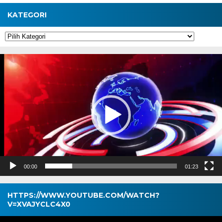
KATEGORI
Kategori
Pemutar
Video
00:00
01:23
HTTPS://WWW.YOUTUBE.COM/WATCH?
V=XVAJYCLC4X0
Pemutar