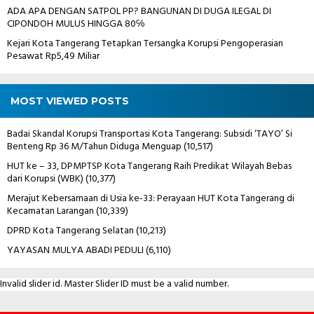
ADA APA DENGAN SATPOL PP? BANGUNAN DI DUGA ILEGAL DI
CIPONDOH MULUS HINGGA 80℅
Kejari Kota Tangerang Tetapkan Tersangka Korupsi Pengoperasian
Pesawat Rp5,49 Miliar
MOST VIEWED POSTS
Badai Skandal Korupsi Transportasi Kota Tangerang: Subsidi ‘TAYO’ Si
Benteng Rp 36 M/Tahun Diduga Menguap
(10,517)
HUT ke – 33, DPMPTSP Kota Tangerang Raih Predikat Wilayah Bebas
dari Korupsi (WBK)
(10,377)
Merajut Kebersamaan di Usia ke-33: Perayaan HUT Kota Tangerang di
Kecamatan Larangan
(10,339)
DPRD Kota Tangerang Selatan
(10,213)
YAYASAN MULYA ABADI PEDULI
(6,110)
Invalid slider id. Master Slider ID must be a valid number.
Contact