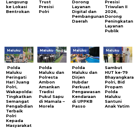
Langsung
Trust
Dorong
Presisi
ke Lokasi
Presisi
Layanan
Triwulan II
Bentrokan
Polri
Digital dan
2026,
Pembangunan
Dorong
Daerah
Peningkatan
Layanan
Publik
Maluku
Maluku
Maluku
Maluku
Polda
Polda
Polda
Sambut
Maluku
Maluku dan
Maluku dan
HUT ke-79
Peringati
Polresta
Dirjen
Bhayangkara
Hari Juang
Ambon
Hubdar
Polri, Bid
Polri,
Amankan
Perkuat
Propam
Wakapolda:
Tradisi
Pengawasan
Polda
Tingkatkan
Pukul Sapu
Kendaraan
Maluku
Semangat
di Mamala –
di UPPKB
Santuni
Pengabdian
Morela
Passo
Anak Yatim
Terbaik
Polri
Kepada
Masyarakat