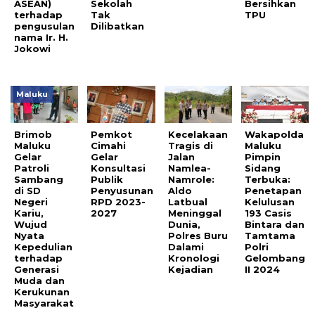
ASEAN)
Sekolah
Bersihkan
terhadap
Tak
TPU
pengusulan
Dilibatkan
nama Ir. H.
Jokowi
Maluku
Brimob
Pemkot
Kecelakaan
Wakapolda
Maluku
Cimahi
Tragis di
Maluku
Gelar
Gelar
Jalan
Pimpin
Patroli
Konsultasi
Namlea-
Sidang
Sambang
Publik
Namrole:
Terbuka:
di SD
Penyusunan
Aldo
Penetapan
Negeri
RPD 2023-
Latbual
Kelulusan
Kariu,
2027
Meninggal
193 Casis
Wujud
Dunia,
Bintara dan
Nyata
Polres Buru
Tamtama
Kepedulian
Dalami
Polri
terhadap
Kronologi
Gelombang
Generasi
Kejadian
II 2024
Muda dan
Kerukunan
Masyarakat