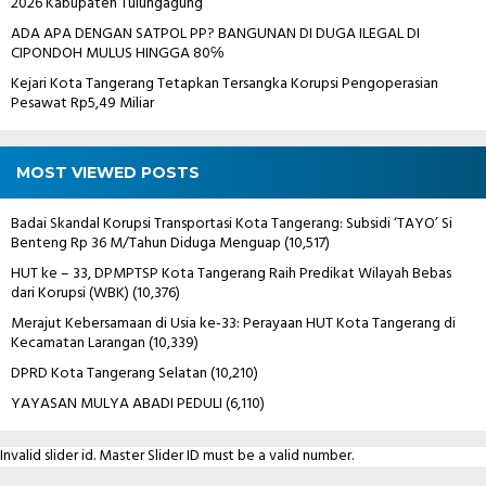
2026 Kabupaten Tulungagung
ADA APA DENGAN SATPOL PP? BANGUNAN DI DUGA ILEGAL DI
CIPONDOH MULUS HINGGA 80℅
Kejari Kota Tangerang Tetapkan Tersangka Korupsi Pengoperasian
Pesawat Rp5,49 Miliar
MOST VIEWED POSTS
Badai Skandal Korupsi Transportasi Kota Tangerang: Subsidi ‘TAYO’ Si
Benteng Rp 36 M/Tahun Diduga Menguap
(10,517)
HUT ke – 33, DPMPTSP Kota Tangerang Raih Predikat Wilayah Bebas
dari Korupsi (WBK)
(10,376)
Merajut Kebersamaan di Usia ke-33: Perayaan HUT Kota Tangerang di
Kecamatan Larangan
(10,339)
DPRD Kota Tangerang Selatan
(10,210)
YAYASAN MULYA ABADI PEDULI
(6,110)
Invalid slider id. Master Slider ID must be a valid number.