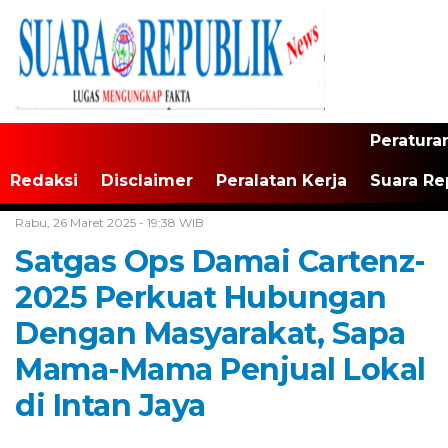
Peratura
Redaksi
Disclaimer
Peralatan Kerja
Suara Re
Home /
Tak Berkategori
Rabu, 26 Maret 2025 - 19:38 WIB
Satgas Ops Damai Cartenz-
2025 Perkuat Hubungan
Dengan Masyarakat, Sapa
Mama-Mama Penjual Lokal
di Intan Jaya