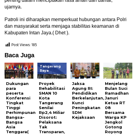
penting dalam menciptakan rasa aman dan damai,”
ujarnya.
Patroli ini diharapkan memperkuat hubungan antara Polri
dan masyarakat serta menjaga stabilitas keamanan di
Kabupaten Intan Jaya.( Dhet ).
Post Views:
185
Baca Juga
Tangerang
Raya
Dukungan
Proyek
Jaksa
Menjelang
para
Rehabilitasi
Agung RI:
Bulan Suci
peserta
SMAN 10
Pendidikan
Ramadhan
Konferensi
Kota
Berkelanjutan,
Januri
Tingkat
Tangerang
Kunci
Ketua RT
Tinggi
Senilai
Peningkatan
08
Perhimpunan
Rp2,4 Miliar
SDM
Bersama
Bangsa-
Disorot:
Kejaksaan
Warga KP
Bangsa
Pelaksana
Jengkol
Asia
Tak
Gotong
Tenggara(
Transparan,
Royong