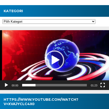
KATEGORI
Kategori
Pemutar
Video
00:00
01:23
HTTPS://WWW.YOUTUBE.COM/WATCH?
V=XVAJYCLC4X0