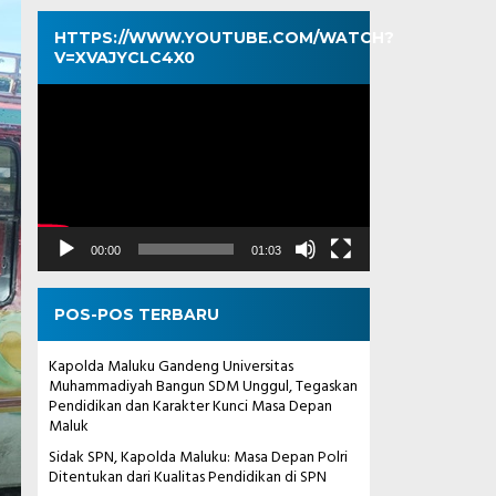
HTTPS://WWW.YOUTUBE.COM/WATCH?
V=XVAJYCLC4X0
Pemutar
Video
00:00
01:03
POS-POS TERBARU
Kapolda Maluku Gandeng Universitas
Muhammadiyah Bangun SDM Unggul, Tegaskan
Pendidikan dan Karakter Kunci Masa Depan
Maluk
Sidak SPN, Kapolda Maluku: Masa Depan Polri
Ditentukan dari Kualitas Pendidikan di SPN