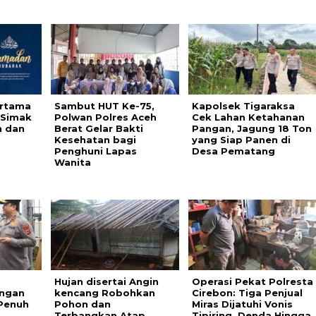
ertama
Sambut HUT Ke-75,
Kapolsek Tigaraksa
 Simak
Polwan Polres Aceh
Cek Lahan Ketahanan
h dan
Berat Gelar Bakti
Pangan, Jagung 18 Ton
Kesehatan bagi
yang Siap Panen di
Penghuni Lapas
Desa Pematang
Wanita
Hujan disertai Angin
Operasi Pekat Polresta
ngan
kencang Robohkan
Cirebon: Tiga Penjual
Penuh
Pohon dan
Miras Dijatuhi Vonis
Terbangkan Atap
Tipiring, Denda Hingga