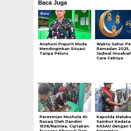
Baca Juga
Buru
Anahoni Prajurit Muda
Waktu Sahur P
Mendinginkan Situasi
Ramadan 2025,
Tanpa Peluru
Jadwal Imsakia
Cara Ceknya
Peresmian Mushola Al-
Kapolda Maluku
Razaq Oleh Dandim
Sambut Kedata
1506/Namlea, Ciptakan
KASAU dengan 
Suasana Khusyuk Dan
Sinergitas