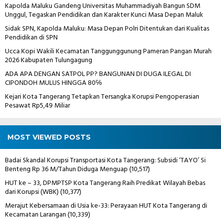
Kapolda Maluku Gandeng Universitas Muhammadiyah Bangun SDM
Unggul, Tegaskan Pendidikan dan Karakter Kunci Masa Depan Maluk
Sidak SPN, Kapolda Maluku: Masa Depan Polri Ditentukan dari Kualitas
Pendidikan di SPN
Ucca Kopi Wakili Kecamatan Tanggunggunung Pameran Pangan Murah
2026 Kabupaten Tulungagung
ADA APA DENGAN SATPOL PP? BANGUNAN DI DUGA ILEGAL DI
CIPONDOH MULUS HINGGA 80℅
Kejari Kota Tangerang Tetapkan Tersangka Korupsi Pengoperasian
Pesawat Rp5,49 Miliar
MOST VIEWED POSTS
Badai Skandal Korupsi Transportasi Kota Tangerang: Subsidi ‘TAYO’ Si
Benteng Rp 36 M/Tahun Diduga Menguap
(10,517)
HUT ke – 33, DPMPTSP Kota Tangerang Raih Predikat Wilayah Bebas
dari Korupsi (WBK)
(10,377)
Merajut Kebersamaan di Usia ke-33: Perayaan HUT Kota Tangerang di
Kecamatan Larangan
(10,339)