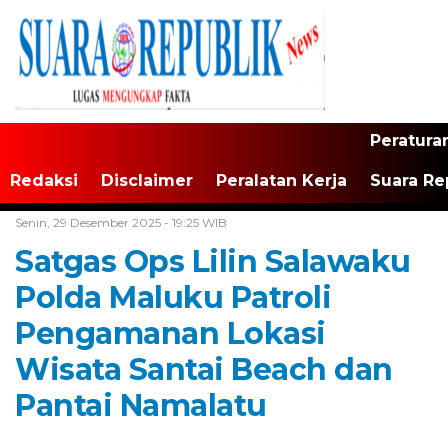
Peratura
Redaksi
Disclaimer
Peralatan Kerja
Suara Re
Home /
Maluku
Senin, 29 Desember 2025 - 19:25 WIB
Satgas Ops Lilin Salawaku
Polda Maluku Patroli
Pengamanan Lokasi
Wisata Santai Beach dan
Pantai Namalatu