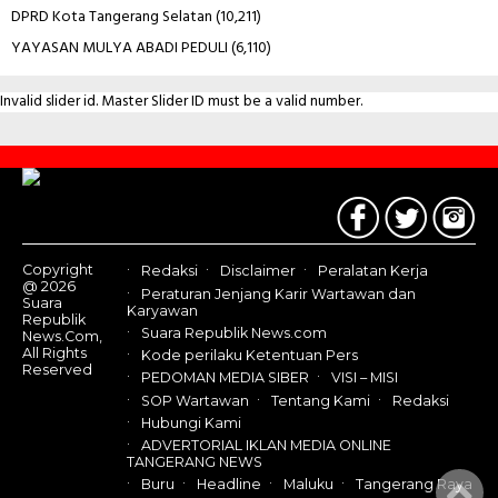
DPRD Kota Tangerang Selatan
(10,211)
YAYASAN MULYA ABADI PEDULI
(6,110)
Invalid slider id. Master Slider ID must be a valid number.
Contact
Us
Copyright
Redaksi
Disclaimer
Peralatan Kerja
@ 2026
Peraturan Jenjang Karir Wartawan dan
Suara
Karyawan
Republik
Suara Republik News.com
News.Com,
All Rights
Kode perilaku Ketentuan Pers
Reserved
PEDOMAN MEDIA SIBER
VISI – MISI
SOP Wartawan
Tentang Kami
Redaksi
Hubungi Kami
ADVERTORIAL IKLAN MEDIA ONLINE
TANGERANG NEWS
Buru
Headline
Maluku
Tangerang Raya