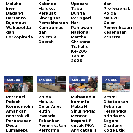
Maluku
Kabinda
Upacara
dan
Irjen
Maluku,
Tabur
Profesional,
Dadang
Perkuat
Bunga
Polda
Hartanto
Sinergitas
Peringati
Maluku
Dijemput
Pemeliharaan
Hari
Gelar
Wakapolda
Kamtibmas
Pahlawan
Pemeriksaan
dan
dan
Nasional
Kesehatan
Forkopimda
Polemik
Martha
Peserta
Daerah
Christina
Tiahahu
Ke-208
Tahun
2026.
Maluku
Maluku
Maluku
Maluku
Personel
Polda
MubaKadin
Resmi
Polsek
Maluku
kominfo
Ditetapkan
Kormomolin
Gelar Anev
Muba H
Sebagai
Amankan
Rutin
Sinulingga:
Tersangka,
Bentrok di
Irwasda
Mentor
Bripda MS
Perbatasan
Tekankan
Inspiratif
Segera
Desa
Peningkatan
untuk PKA
Disidang
Lumasebu
Performa
Angkatan II
Kode Etik