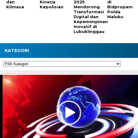
dan
Kinerja
2025
di
Kilmasa
Kepolisian
Mendorong
Bidpropam
Transformasi
Polda
Digital dan
Maluku
Kepemimpinan
Inovatif di
Lubuklinggau
KATEGORI
Kategori
Pemutar
Video