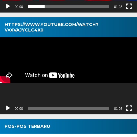
00:00
01:23
HTTPS://WWW.YOUTUBE.COM/WATCH?
V=XVAJYCLC4X0
Pemutar
Video
00:00
01:03
POS-POS TERBARU