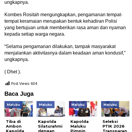
ungkapnya.
Kombes Rositah mengungkapkan, pengamanan tempat-
tempat keramaian merupakan bentuk kehadiran Polisi
yang bertujuan untuk memberikan rasa aman dan nyaman
kepada setiap warga negara.
“Selama pengamanan dilakukan, tampak masyarakat
menjalankan aktivitasnya dalam keadaan aman kondusif,”
ungkapnya.
( Dhet ).
Post Views:
604
Baca Juga
Maluku
Maluku
Maluku
Maluku
Tiba di
Kapolda
Kapolda
Seleksi
Ambon
Silaturahmi
Maluku
PTIK 2026
Kapolda
dengan
Pimpin
Transparan