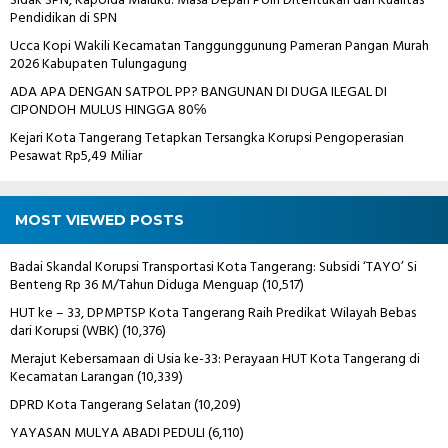
Sidak SPN, Kapolda Maluku: Masa Depan Polri Ditentukan dari Kualitas
Pendidikan di SPN
Ucca Kopi Wakili Kecamatan Tanggunggunung Pameran Pangan Murah
2026 Kabupaten Tulungagung
ADA APA DENGAN SATPOL PP? BANGUNAN DI DUGA ILEGAL DI
CIPONDOH MULUS HINGGA 80℅
Kejari Kota Tangerang Tetapkan Tersangka Korupsi Pengoperasian
Pesawat Rp5,49 Miliar
MOST VIEWED POSTS
Badai Skandal Korupsi Transportasi Kota Tangerang: Subsidi ‘TAYO’ Si
Benteng Rp 36 M/Tahun Diduga Menguap
(10,517)
HUT ke – 33, DPMPTSP Kota Tangerang Raih Predikat Wilayah Bebas
dari Korupsi (WBK)
(10,376)
Merajut Kebersamaan di Usia ke-33: Perayaan HUT Kota Tangerang di
Kecamatan Larangan
(10,339)
DPRD Kota Tangerang Selatan
(10,209)
YAYASAN MULYA ABADI PEDULI
(6,110)