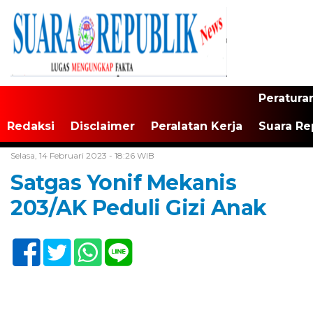
Peratura
Redaksi
Disclaimer
Peralatan Kerja
Suara Re
Home /
Tak Berkategori
Selasa, 14 Februari 2023 - 18:26 WIB
Satgas Yonif Mekanis
203/AK Peduli Gizi Anak