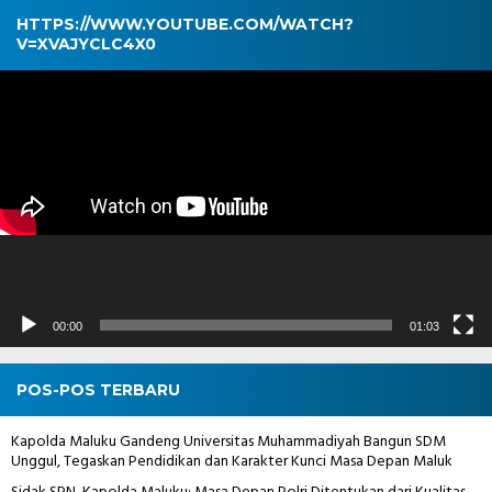
HTTPS://WWW.YOUTUBE.COM/WATCH?
V=XVAJYCLC4X0
Pemutar
Video
00:00
01:03
POS-POS TERBARU
Kapolda Maluku Gandeng Universitas Muhammadiyah Bangun SDM
Unggul, Tegaskan Pendidikan dan Karakter Kunci Masa Depan Maluk