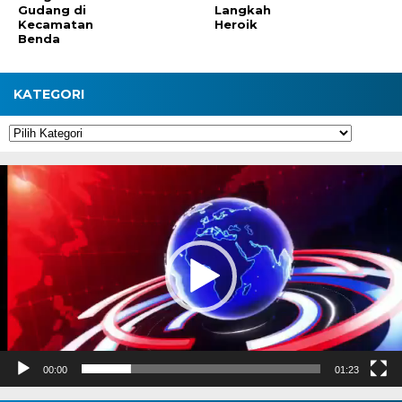
Gudang di
Langkah
Kecamatan
Heroik
Benda
KATEGORI
Kategori
Pemutar
Video
00:00
01:23