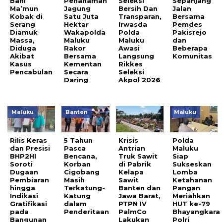
Bani
Penanaman
Seleksi
Sepanjang
Ma’mun
Jagung
Bersih Dan
Jalan
Kobak di
Satu Juta
Transparan,
Bersama
Serang
Hektar
Irwasda
Pemdes
Diamuk
Wakapolda
Polda
Pakisrejo
Massa,
Maluku
Maluku
dan
Diduga
Rakor
Awasi
Beberapa
Akibat
Bersama
Langsung
Komunitas
Kasus
Kementan
Rikkes
Pencabulan
Secara
Seleksi
Daring
Akpol 2026
Maluku
Banten
Maluku
Rilis Keras
5 Tahun
Krisis
Polda
dan Presisi
Pasca
Antrian
Maluku
BHP2HI
Bencana,
Truk Sawit
Siap
Soroti
Korban
di Pabrik
Sukseskan
Dugaan
Cigobang
Kelapa
Lomba
Pembiaran
Masih
Sawit
Ketahanan
hingga
Terkatung-
Banten dan
Pangan
Indikasi
Katung
Jawa Barat,
Meriahkan
Gratifikasi
dalam
PTPN IV
HUT ke-79
pada
Penderitaan
PalmCo
Bhayangkara
Bangunan
Lakukan
Polri