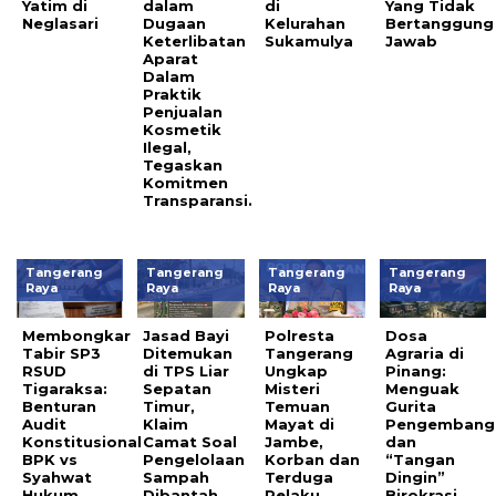
Yatim di
dalam
di
Yang Tidak
Neglasari
Dugaan
Kelurahan
Bertanggung
Keterlibatan
Sukamulya
Jawab
Aparat
Dalam
Praktik
Penjualan
Kosmetik
Ilegal,
Tegaskan
Komitmen
Transparansi.
Tangerang
Tangerang
Tangerang
Tangerang
Raya
Raya
Raya
Raya
Membongkar
Jasad Bayi
Polresta
Dosa
Tabir SP3
Ditemukan
Tangerang
Agraria di
RSUD
di TPS Liar
Ungkap
Pinang:
Tigaraksa:
Sepatan
Misteri
Menguak
Benturan
Timur,
Temuan
Gurita
Audit
Klaim
Mayat di
Pengembang
Konstitusional
Camat Soal
Jambe,
dan
BPK vs
Pengelolaan
Korban dan
“Tangan
Syahwat
Sampah
Terduga
Dingin”
Hukum
Dibantah
Pelaku
Birokrasi