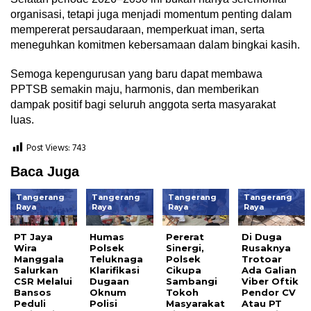
organisasi, tetapi juga menjadi momentum penting dalam
mempererat persaudaraan, memperkuat iman, serta
meneguhkan komitmen kebersamaan dalam bingkai kasih.
Semoga kepengurusan yang baru dapat membawa
PPTSB semakin maju, harmonis, dan memberikan
dampak positif bagi seluruh anggota serta masyarakat
luas.
Post Views:
743
Baca Juga
Tangerang
Tangerang
Tangerang
Tangerang
Raya
Raya
Raya
Raya
PT Jaya
Humas
Pererat
Di Duga
Wira
Polsek
Sinergi,
Rusaknya
Manggala
Teluknaga
Polsek
Trotoar
Salurkan
Klarifikasi
Cikupa
Ada Galian
CSR Melalui
Dugaan
Sambangi
Viber Oftik
Bansos
Oknum
Tokoh
Pendor CV
Peduli
Polisi
Masyarakat
Atau PT