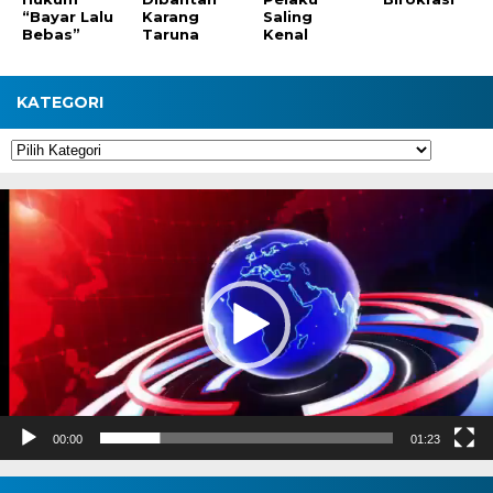
“Bayar Lalu
Karang
Saling
Bebas”
Taruna
Kenal
KATEGORI
Kategori
Pemutar
Video
00:00
01:23