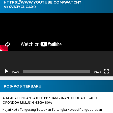
HTTPS://WWW.YOUTUBE.COM/WATCH?
V=XVAJYCLC4X0
Pemutar
Video
00:00
01:03
POS-POS TERBARU
ADA APA DENGAN SATPOL PP? BANGUNAN DI DUGA ILEGAL DI
CIPONDOH MULUS HINGGA 80℅
Kejari Kota Tangerang Tetapkan Tersangka Korupsi Pengoperasian