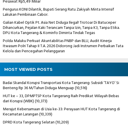
Pesawat Rp5,49 Miliar
Pengurus KONI Dilantik, Bupati Serang Ratu Zakiyah Minta Intensif
Lakukan Pembinaan Cabor.
Galian Kabel Optik Pt. Asia Net Diduga Ilegal! Trotoar Di Batuceper
Dihancurkan, Pejalan Kaki Terancam Tanpa Izin, Tanpa K3, Tanpa Etika.
DPU Kota Tangerang & Kominfo Diminta Tindak Tegas
Polda Maluku Perkuat Akuntabilitas PNBP dan BLU, Audit Kinerja
Itwasum Polri Tahap II T.A. 2026 Didorong Jadi Instrumen Perbaikan Tata
Kelola dan Pencegahan Pelanggaran
MOST VIEWED POSTS
Badai Skandal Korupsi Transportasi Kota Tangerang: Subsidi ‘TAYO’ Si
Benteng Rp 36 M/Tahun Diduga Menguap
(10,516)
HUT ke – 33, DPMPTSP Kota Tangerang Raih Predikat Wilayah Bebas
dari Korupsi (WBK)
(10,373)
Merajut Kebersamaan di Usia ke-33: Perayaan HUT Kota Tangerang di
Kecamatan Larangan
(10,339)
DPRD Kota Tangerang Selatan
(10,209)