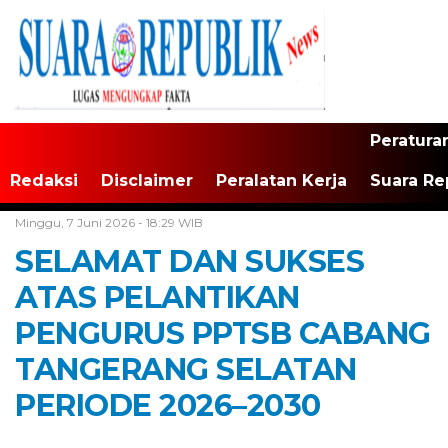
Peratura
Redaksi
Disclaimer
Peralatan Kerja
Suara Re
Home /
Tangerang Raya
Minggu, 7 Juni 2026 - 18:29 WIB
SELAMAT DAN SUKSES
ATAS PELANTIKAN
PENGURUS PPTSB CABANG
TANGERANG SELATAN
PERIODE 2026–2030