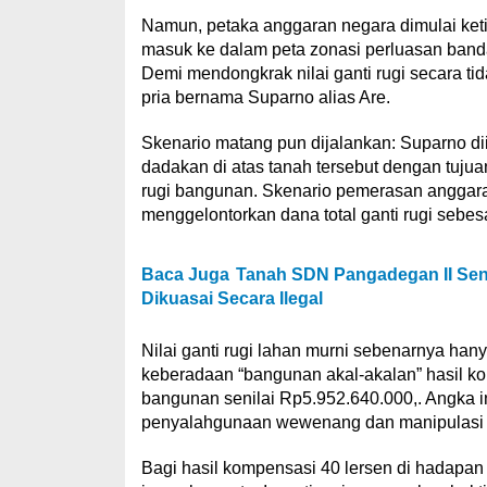
Namun, petaka anggaran negara dimulai ket
masuk ke dalam peta zonasi perluasan banda
Demi mendongkrak nilai ganti rugi secara t
pria bernama Suparno alias Are.
Skenario matang pun dijalankan: Suparno d
dadakan di atas tanah tersebut dengan tuju
rugi bangunan. Skenario pemerasan anggaran
menggelontorkan dana total ganti rugi sebes
Baca Juga
Tanah SDN Pangadegan II Senil
Dikuasai Secara Ilegal
Nilai ganti rugi lahan murni sebenarnya ha
keberadaan “bangunan akal-akalan” hasil kon
bangunan senilai Rp5.952.640.000,. Angka i
penyalahgunaan wewenang dan manipulasi mu
Bagi hasil kompensasi 40 lersen di hadapan n