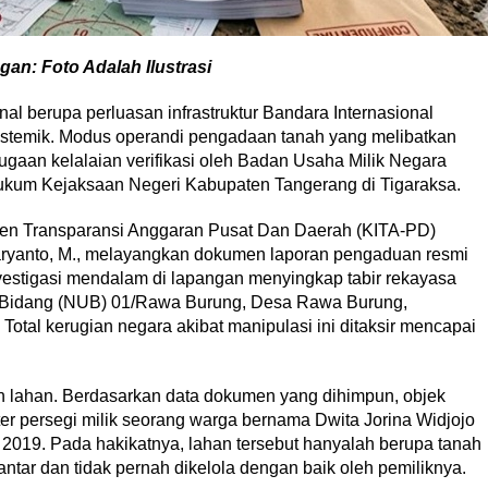
gan: Foto Adalah Ilustrasi
 berupa perluasan infrastruktur Bandara Internasional
sistemik. Modus operandi pengadaan tanah yang melibatkan
dugaan kelalaian verifikasi oleh Badan Usaha Milik Negara
ukum Kejaksaan Negeri Kabupaten Tangerang di Tigaraksa.
den Transparansi Anggaran Pusat Dan Daerah (KITA-PD)
Haryanto, M., melayangkan dokumen laporan pengaduan resmi
stigasi mendalam di lapangan menyingkap tabir rekayasa
rut Bidang (NUB) 01/Rawa Burung, Desa Rawa Burung,
tal kerugian negara akibat manipulasi ini ditaksir mencapai
lahan. Berdasarkan data dokumen yang dihimpun, objek
r persegi milik seorang warga bernama Dwita Jorina Widjojo
n 2019. Pada hakikatnya, lahan tersebut hanyalah berupa tanah
ntar dan tidak pernah dikelola dengan baik oleh pemiliknya.