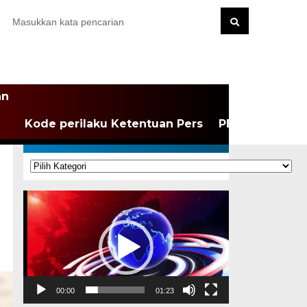
an
Kode perilaku Ketentuan Pers
PEDOMAN MEDI
KATEGORI
Kategori
Pemutar
Video
00:00
01:23