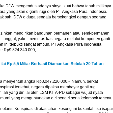
ika DJW mengendus adanya sinyal kuat bahwa tanah miliknya
ra yang akan diganti rugi oleh PT Angkasa Pura Indonesia.
idak sah, DJW diduga sengaja bersekongkol dengan seorang
iizinkan mendirikan bangunan permanen atau semi-permanen
an tunggal, yakni memeras kas negara melalui komponen ganti
 ini terbukti sangat ampuh. PT Angkasa Pura Indonesia
ar Rp9.824.340.000,.
ai Rp 5,5 Miliar Berhasil Diamankan Setelah 20 Tahun
nya menyentuh angka Rp3.047.220.000,-. Namun, berkat
spirasi tersebut, negara dipaksa membayar ganti rugi
nilah yang dinilai oleh LSM KITA-PD sebagai wujud nyata
rni yang menguntungkan diri sendiri serta kelompok tertentu
otaris. Konspirasi di atas lahan kosong ini bukanlah isu isapa