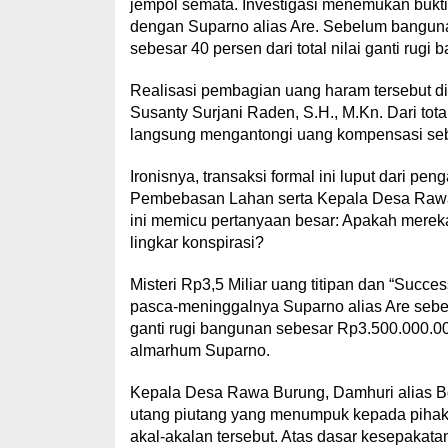
jempol semata. Investigasi menemukan bukt
dengan Suparno alias Are. Sebelum banguna
sebesar 40 persen dari total nilai ganti rug
Realisasi pembagian uang haram tersebut di
Susanty Surjani Raden, S.H., M.Kn. Dari tot
langsung mengantongi uang kompensasi seb
Ironisnya, transaksi formal ini luput dari pe
Pembebasan Lahan serta Kepala Desa Rawa B
ini memicu pertanyaan besar: Apakah mereka h
lingkar konspirasi?
Misteri Rp3,5 Miliar uang titipan dan “Succes
pasca-meninggalnya Suparno alias Are sebe
ganti rugi bangunan sebesar Rp3.500.000.00
almarhum Suparno.
Kepala Desa Rawa Burung, Damhuri alias B
utang piutang yang menumpuk kepada pihak
akal-akalan tersebut. Atas dasar kesepaka