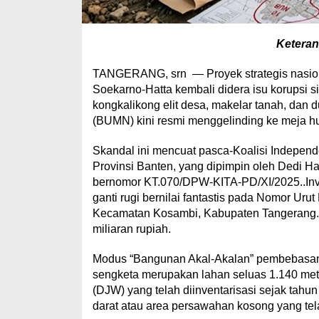
Keteran
TANGERANG, srn — Proyek strategis nasional
Soekarno-Hatta kembali didera isu korupsi 
kongkalikong elit desa, makelar tanah, dan 
(BUMN) kini resmi menggelinding ke meja h
Skandal ini mencuat pasca-Koalisi Indepen
Provinsi Banten, yang dipimpin oleh Dedi 
bernomor KT.070/DPW-KITA-PD/XI/2025..Inve
ganti rugi bernilai fantastis pada Nomor U
Kecamatan Kosambi, Kabupaten Tangerang. To
miliaran rupiah.
Modus “Bangunan Akal-Akalan” pembebasan 
sengketa merupakan lahan seluas 1.140 mete
(DJW) yang telah diinventarisasi sejak tahu
darat atau area persawahan kosong yang tela