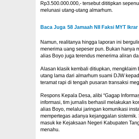
Rp3.500.000.000,- tersebut dititipkan sepe
melunasi utang-utang almarhum.
Baca Juga
58 Jamaah NII Faksi MYT Ikrar
Namun, realitanya hingga laporan ini bergul
menerima uang sepeser pun. Bukan hanya men
alias Boyo juga terendus menerima aliran d
Alasan klasik kembali ditiupkan, mengklaim
utang lama dari almarhum suami DJW kepad
teramat rapi di tengah pusaran transaksi me
Respons Kepala Desa, alibi “Gagap Informa
informasi, tim jurnalis berhasil melakukan
alias Boyo, melalui jaringan komunikasi inst
mempertegas adanya kejanggalan sistemik. 
masuk ke Kejaksaan Negeri Kabupaten Tange
menahu.