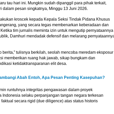
u tau hari ini. Mungkin sudah dipanggil para pihak terkait,
ri dalam pesan singkatnya, Minggu 13 Juni 2026.
 melakukan kroscek kepada Kepala Seksi Tindak Pidana Khusus
Tangerang, yang secara tegas membenarkan keberadaan dan
Ketika tim jurnalis meminta izin untuk mengutip pernyataannya
publik, Damhuri mendadak defensif dan melarang pernyataanny
ip berita,” tulisnya berkilah, seolah mencoba meredam eksposur
ksi memberikan ruang hak jawab, sikap bungkam dan
dikasi ketidaktransparanan elit desa.
ambangi Abah Entoh, Apa Pesan Penting Kasepuhan?
in runtuhnya integritas pengawasan dalam proyek
 Indonesia selaku perpanjangan tangan negara terkesan
aktual secara rigid (due diligence) atas status historis