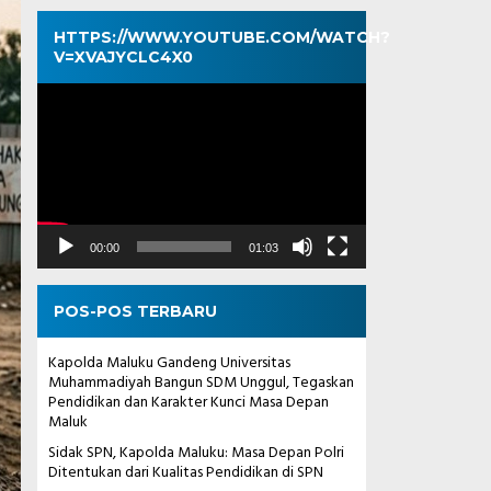
HTTPS://WWW.YOUTUBE.COM/WATCH?
V=XVAJYCLC4X0
Pemutar
Video
00:00
01:03
POS-POS TERBARU
Kapolda Maluku Gandeng Universitas
Muhammadiyah Bangun SDM Unggul, Tegaskan
Pendidikan dan Karakter Kunci Masa Depan
Maluk
Sidak SPN, Kapolda Maluku: Masa Depan Polri
Ditentukan dari Kualitas Pendidikan di SPN