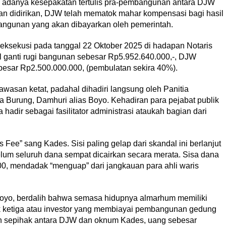
i adanya kesepakatan tertulis pra-pembangunan antara DJW
n didirikan, DJW telah mematok mahar kompensasi bagi hasil
i bangunan yang akan dibayarkan oleh pemerintah.
eksekusi pada tanggal 22 Oktober 2025 di hadapan Notaris
al ganti rugi bangunan sebesar Rp5.952.640.000,-, DJW
esar Rp2.500.000.000, (pembulatan sekira 40%).
ngawasan ketat, padahal dihadiri langsung oleh Panitia
urung, Damhuri alias Boyo. Kehadiran para pejabat publik
adir sebagai fasilitator administrasi ataukah bagian dari
s Fee” sang Kades. Sisi paling gelap dari skandal ini berlanjut
lum seluruh dana sempat dicairkan secara merata. Sisa dana
0, mendadak “menguap” dari jangkauan para ahli waris
oyo, berdalih bahwa semasa hidupnya almarhum memiliki
 ketiga atau investor yang membiayai pembangunan gedung
tan sepihak antara DJW dan oknum Kades, uang sebesar