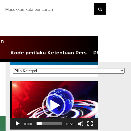
an
Kode perilaku Ketentuan Pers
PEDOMAN MEDI
KATEGORI
Kategori
Pemutar
Video
00:00
01:23