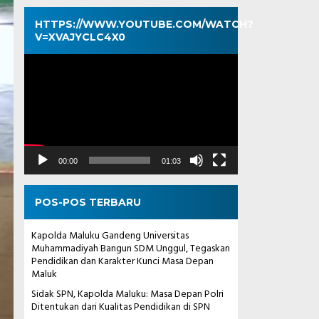
HTTPS://WWW.YOUTUBE.COM/WATCH?
V=XVAJYCLC4X0
Pemutar
Video
00:00
01:03
POS-POS TERBARU
Kapolda Maluku Gandeng Universitas
Muhammadiyah Bangun SDM Unggul, Tegaskan
Pendidikan dan Karakter Kunci Masa Depan
Maluk
Sidak SPN, Kapolda Maluku: Masa Depan Polri
Ditentukan dari Kualitas Pendidikan di SPN