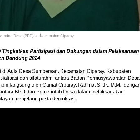
awaratan Desa (BPD) se-Kecamatan Ciparay
 Tingkatkan Partisipasi dan Dukungan dalam Pelaksanaan
en Bandung 2024
t di Aula Desa Sumbersari, Kecamatan Ciparay, Kabupaten
osialisasi dan silaturahmi antara Badan Permusyawaratan Desa
mpin langsung oleh Camat Ciparay, Rahmat S.I.P., M.M., denga
 antara BPD dan Pemerintah Desa dalam melaksanakan
layah menjelang pesta demokrasi.