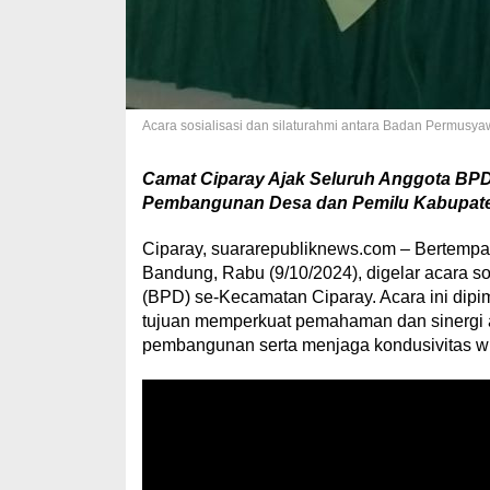
Acara sosialisasi dan silaturahmi antara Badan Permusy
Camat Ciparay Ajak Seluruh Anggota BPD
Pembangunan Desa dan Pemilu Kabupat
Ciparay, suararepubliknews.com – Bertempa
Bandung, Rabu (9/10/2024), digelar acara s
(BPD) se-Kecamatan Ciparay. Acara ini dipi
tujuan memperkuat pemahaman dan sinergi
pembangunan serta menjaga kondusivitas wi