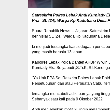
Satreskrim Polres Lebak Andi Kurniady Ek
Pria SL (24), Warga Kp.Kadubana Desa Pa
Suara Republik News. – Jajaran Satreskrim
berinisial SL (24), Warga Kp.Kadubana Des
Ia menjadi tersangka kasus dugaan pencabu
yang masih berusia 13 tahun.
Kapolres Lebak Polda Banten AKBP Wiwin Se
Kurniady Eka Setyabudi ,S.Tr.K, S.I.K.menga
“Ya Unit PPA Sat Reskrim Polres Lebak Pol
Persetubuhan dan atau Perbuatan Cabul terh
tersangka mencabuli adik iparnya yang ting
Sebanyak satu kali pada 9 Oktober 2022.
Andi,menjelaskan motif SL ingin melampias