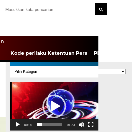
an
Kode perilaku Ketentuan Pers
PEDOMAN MEDI
KATEGORI
Kategori
Pemutar
Video
00:00
01:23