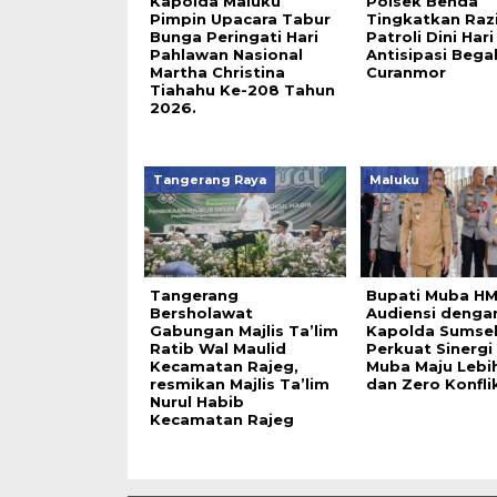
Kapolda Maluku
Polsek Benda
Pimpin Upacara Tabur
Tingkatkan Raz
Bunga Peringati Hari
Patroli Dini Hari
Pahlawan Nasional
Antisipasi Bega
Martha Christina
Curanmor
Tiahahu Ke-208 Tahun
2026.
Tangerang Raya
Maluku
Tangerang
Bupati Muba HM
Bersholawat
Audiensi denga
Gabungan Majlis Ta’lim
Kapolda Sumse
Ratib Wal Maulid
Perkuat Sinergi
Kecamatan Rajeg,
Muba Maju Lebi
resmikan Majlis Ta’lim
dan Zero Konfli
Nurul Habib
Kecamatan Rajeg