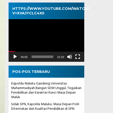
HTTPS://WWW.YOUTUBE.COM/WATCH?
V=XVAJYCLC4X0
Pemutar
Video
00:00
01:03
POS-POS TERBARU
Kapolda Maluku Gandeng Universitas
Muhammadiyah Bangun SDM Unggul, Tegaskan
Pendidikan dan Karakter Kunci Masa Depan
Maluk
Sidak SPN, Kapolda Maluku: Masa Depan Polri
Ditentukan dari Kualitas Pendidikan di SPN