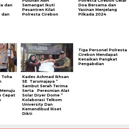
Puluhan ABH
Polresta Cirebon Gelar
ia dan
Semangat Ikuti
Doa Bersama dan
Pesantren Kilat
Yasinan Menjelang
l dan
Polresta Cirebon
Pilkada 2024
Tiga Personel Polresta
Cirebon Mendapat
Kenaikan Pangkat
Pengabdian
 Toha
Kades Achmad Ikhsan
n
SE Tarumajaya ”
l
Sambut Serah Terima
 Menuju
Serta Peresmian Alat
h Cepat
Solar Dryer Dome ”
k
Kolaborasi Telkom
University Dan
Kemendibud Riset
Dikti