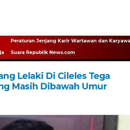
Peraturan Jenjang Karir Wartawan dan Karyaw
ja
Suara Republik News.com
g Lelaki Di Cileles Tega
ang Masih Dibawah Umur