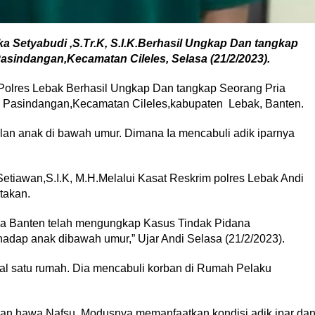
a Setyabudi ,S.Tr.K, S.I.K.Berhasil Ungkap Dan tangkap
sindangan,Kecamatan Cileles, Selasa (21/2/2023).
 Polres Lebak Berhasil Ungkap Dan tangkap Seorang Pria
a Pasindangan,Kecamatan Cileles,kabupaten Lebak, Banten.
lan anak di bawah umur. Dimana Ia mencabuli adik iparnya
tiawan,S.I.K, M.H.Melalui Kasat Reskrim polres Lebak Andi
takan.
da Banten telah mengungkap Kasus Tindak Pidana
adap anak dibawah umur,” Ujar Andi Selasa (21/2/2023).
gal satu rumah. Dia mencabuli korban di Rumah Pelaku
kan hawa Nafsu. Modusnya memanfaatkan kondisi adik ipar da