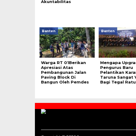
Akuntabilitas
Banten
Banten
Warga RT 01Berikan
Mengapa Upgra
Apresiasi Atas
Pengurus Baru
Pembangunan Jalan
Pelantikan Kar
Paving Block Di
Taruna Sangat V
Bangun Oleh Pemdes
Bagi Tegal Ratu
Contact
Us