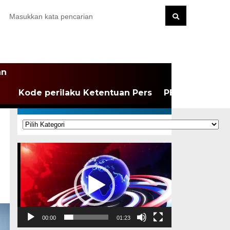
an
Kode perilaku Ketentuan Pers
PEDOMAN MEDI
KATEGORI
Kategori
Pemutar
Video
00:00
01:23