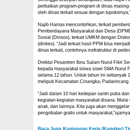
perbaikan program-program di dinas masing-
oleh dinas terkait sesuai dengan tupoksinya,
Najib Hamas mencontohkan, terkait pemberd
Pemberdayana Masyarakat dan Desa (DPMD) 
Sosial (Dinsos), terkait UMKM dengan Disk
(dinkes). “Jadi terkait hasil PPM bisa menj
dinas terkait, contohnya insfratruktur di ped
Drektur Pesantren Ibnu Salam Nurul Fikri S
kepada masyarakat siswa siswi SMA Nurul Fi
selama 12 tahun. Untuk tahun ini sebanyak 
meliputi Kecamatan Cinangka, Padarincang
“Jadi dalam 10 hari kedepan santri putra da
kegiatan-kegiatan masyarakat disana. Mulai
anak, dan lainnya. Kita juga akan menggela
pengobatan gratis untuk masyarakat,”ujarnya
Baca Juga
Kunjungan Kerja (Kungker) Ti