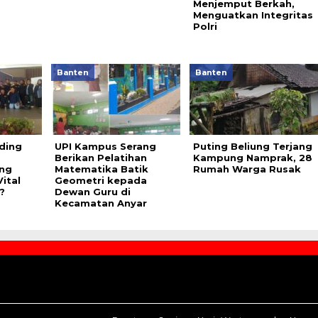
Menjemput Berkah,
Menguatkan Integritas
Polri
Banten
Banten
ding
UPI Kampus Serang
Puting Beliung Terjang
Berikan Pelatihan
Kampung Namprak, 28
ang
Matematika Batik
Rumah Warga Rusak
ital
Geometri kepada
?
Dewan Guru di
Kecamatan Anyar