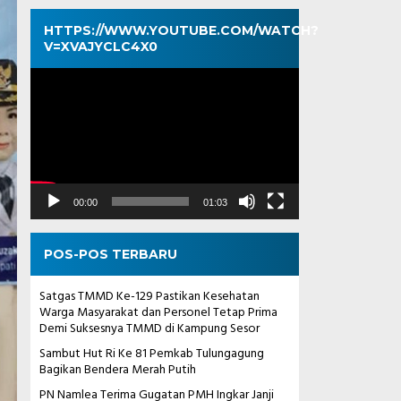
HTTPS://WWW.YOUTUBE.COM/WATCH?
V=XVAJYCLC4X0
Pemutar
Video
00:00
01:03
POS-POS TERBARU
Satgas TMMD Ke-129 Pastikan Kesehatan
Warga Masyarakat dan Personel Tetap Prima
Demi Suksesnya TMMD di Kampung Sesor
Sambut Hut Ri Ke 81 Pemkab Tulungagung
Bagikan Bendera Merah Putih
PN Namlea Terima Gugatan PMH Ingkar Janji