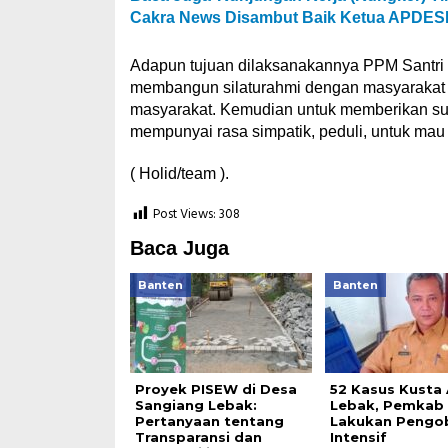
Cakra News Disambut Baik Ketua APDES
Adapun tujuan dilaksanakannya PPM Santri SM
membangun silaturahmi dengan masyarakat s
masyarakat. Kemudian untuk memberikan sua
mempunyai rasa simpatik, peduli, untuk mau
( Holid/team ).
Post Views:
308
Baca Juga
Banten
Banten
Proyek PISEW di Desa
52 Kasus Kusta 
Sangiang Lebak:
Lebak, Pemkab
Pertanyaan tentang
Lakukan Pengo
Transparansi dan
Intensif