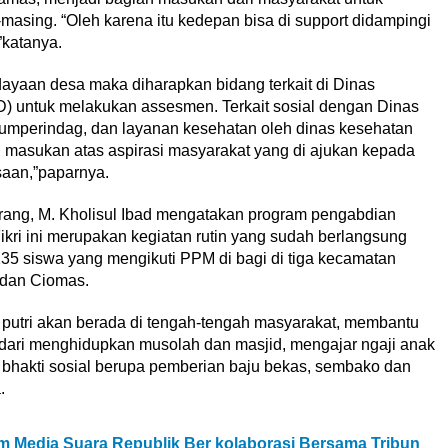
masing. “Oleh karena itu kedepan bisa di support didampingi
”katanya.
ayaan desa maka diharapkan bidang terkait di Dinas
untuk melakukan assesmen. Terkait sosial dengan Dinas
oumperindag, dan layanan kesehatan oleh dinas kesehatan
adi masukan atas aspirasi masyarakat yang di ajukan kepada
esaan,”paparnya.
erang, M. Kholisul Ibad mengatakan program pengabdian
kri ini merupakan kegiatan rutin yang sudah berlangsung
135 siswa yang mengikuti PPM di bagi di tiga kecamatan
 dan Ciomas.
n putri akan berada di tengah-tengah masyarakat, membantu
 dari menghidupkan musolah dan masjid, mengajar ngaji anak
r bhakti sosial berupa pemberian baju bekas, sembako dan
.
m Media Suara Republik Ber kolaborasi Bersama Tribun