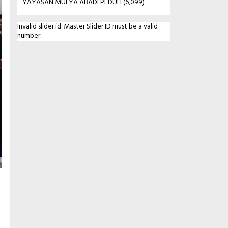
YAYASAN MULYA ABADI PEDULI
(6,099)
Invalid slider id. Master Slider ID must be a valid
number.