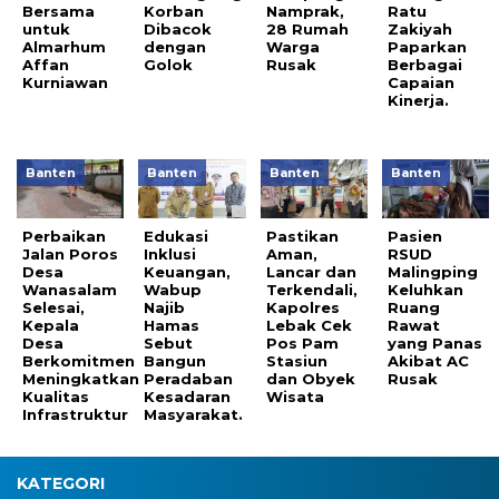
Bersama
Korban
Namprak,
Ratu
untuk
Dibacok
28 Rumah
Zakiyah
Almarhum
dengan
Warga
Paparkan
Affan
Golok
Rusak
Berbagai
Kurniawan
Capaian
Kinerja.
Banten
Banten
Banten
Banten
Perbaikan
Edukasi
Pastikan
Pasien
Jalan Poros
Inklusi
Aman,
RSUD
Desa
Keuangan,
Lancar dan
Malingping
Wanasalam
Wabup
Terkendali,
Keluhkan
Selesai,
Najib
Kapolres
Ruang
Kepala
Hamas
Lebak Cek
Rawat
Desa
Sebut
Pos Pam
yang Panas
Berkomitmen
Bangun
Stasiun
Akibat AC
Meningkatkan
Peradaban
dan Obyek
Rusak
Kualitas
Kesadaran
Wisata
Infrastruktur
Masyarakat.
KATEGORI