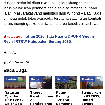
​Hingga berita ini diturunkan, petugas gabungan masih
terus melakukan pembersihan sisa-sisa material di bahu
jalan. Masyarakat yang melintasi jalur Winong – Batu Kuda
diimbau untuk tetap waspada, terutama saat hujan kembali
turun, mengingat kondisi tanah di area tersebut masih labil.
Baca Juga
Tahun 2026, Tata Ruang DPUPR Susun
Revisi RTRW Kabupaten Serang 2026.
Holid/yani
Post Views:
609
Baca Juga
Banten
Banten
Banten
Banten
Ratusan
Tragedi
Puting
Sampaikan
Ojol dan
Pembunuhan
Beliung
LKPJ 2025,
OKP Lebak
di
Terjang
Bupati
Gelar Doa
Pandeglang:
Kampung
Serang