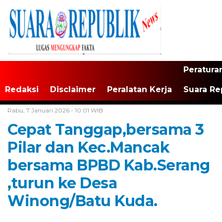
Peratura
Redaksi
Disclaimer
Peralatan Kerja
Suara Re
Home /
Banten
Rabu, 7 Januari 2026 - 10:01 WIB
Cepat Tanggap,bersama 3
Pilar dan Kec.Mancak
bersama BPBD Kab.Serang
,turun ke Desa
Winong/Batu Kuda.