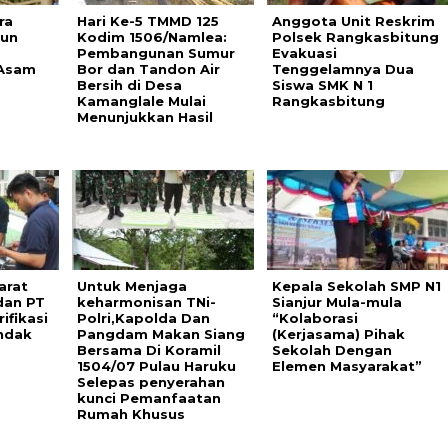
ra
Hari Ke-5 TMMD 125
Anggota Unit Reskrim
aun
Kodim 1506/Namlea:
Polsek Rangkasbitung
Pembangunan Sumur
Evakuasi
 Asam
Bor dan Tandon Air
Tenggelamnya Dua
Bersih di Desa
Siswa SMK N 1
Kamanglale Mulai
Rangkasbitung
Menunjukkan Hasil
arat
Untuk Menjaga
Kepala Sekolah SMP N1
dan PT
keharmonisan TNi-
Sianjur Mula-mula
ifikasi
Polri,Kapolda Dan
“Kolaborasi
ndak
Pangdam Makan Siang
(Kerjasama) Pihak
Bersama Di Koramil
Sekolah Dengan
1504/07 Pulau Haruku
Elemen Masyarakat”
Selepas penyerahan
kunci Pemanfaatan
Rumah Khusus