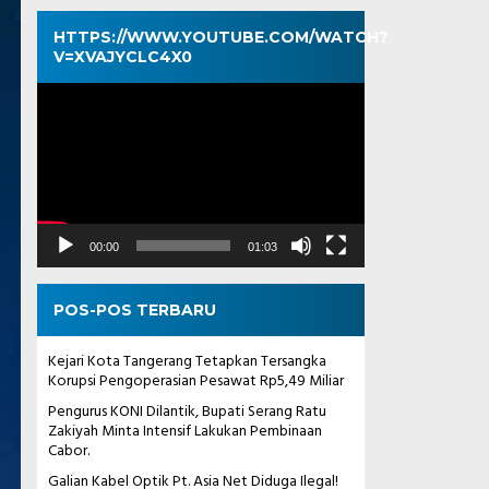
HTTPS://WWW.YOUTUBE.COM/WATCH?
V=XVAJYCLC4X0
Pemutar
Video
00:00
01:03
POS-POS TERBARU
Kejari Kota Tangerang Tetapkan Tersangka
Korupsi Pengoperasian Pesawat Rp5,49 Miliar
Pengurus KONI Dilantik, Bupati Serang Ratu
Zakiyah Minta Intensif Lakukan Pembinaan
Cabor.
Galian Kabel Optik Pt. Asia Net Diduga Ilegal!