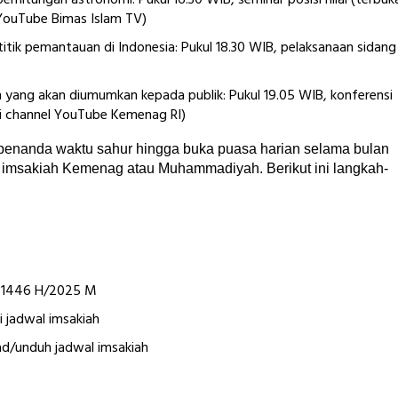
erhitungan astronomi: Pukul 16.30 WIB, seminar posisi hilal (terbuk
 YouTube Bimas Islam TV)
ai titik pemantauan di Indonesia: Pukul 18.30 WIB, pelaksanaan sidang
ang akan diumumkan kepada publik: Pukul 19.05 WIB, konferensi
di channel YouTube Kemenag RI)
penanda waktu sahur hingga buka puasa harian selama bulan
 imsakiah Kemenag atau Muhammadiyah. Berikut ini langkah-
un 1446 H/2025 M
i jadwal imsakiah
ad/unduh jadwal imsakiah