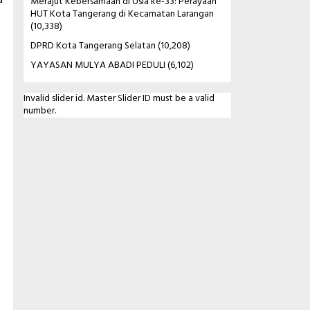
a
Merajut Kebersamaan di Usia ke-33: Perayaan
HUT Kota Tangerang di Kecamatan Larangan
(10,338)
DPRD Kota Tangerang Selatan
(10,208)
YAYASAN MULYA ABADI PEDULI
(6,102)
Invalid slider id. Master Slider ID must be a valid
number.