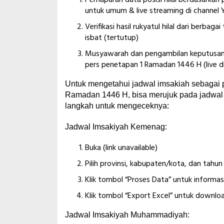
Pemaparan data posisi hilal berdasarkan p
untuk umum & live streaming di channel
Verifikasi hasil rukyatul hilal dari berbag
isbat (tertutup)
Musyawarah dan pengambilan keputusan y
pers penetapan 1 Ramadan 1446 H (live 
Untuk mengetahui jadwal imsakiah sebagai 
Ramadan 1446 H, bisa merujuk pada jadwal
langkah untuk mengeceknya:
Jadwal Imsakiyah Kemenag:
Buka (link unavailable)
Pilih provinsi, kabupaten/kota, dan tah
Klik tombol “Proses Data” untuk informas
Klik tombol “Export Excel” untuk downlo
Jadwal Imsakiyah Muhammadiyah: