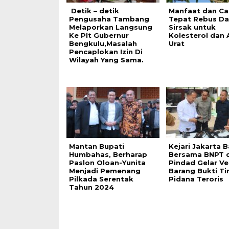
Detik – detik
Manfaat dan Ca
Pengusaha Tambang
Tepat Rebus D
Melaporkan Langsung
Sirsak untuk
Ke Plt Gubernur
Kolesterol dan
Bengkulu,Masalah
Urat
Pencaplokan Izin Di
Wilayah Yang Sama.
Mantan Bupati
Kejari Jakarta B
Humbahas, Berharap
Bersama BNPT 
Paslon Oloan-Yunita
Pindad Gelar Ver
Menjadi Pemenang
Barang Bukti Ti
Pilkada Serentak
Pidana Teroris
Tahun 2024