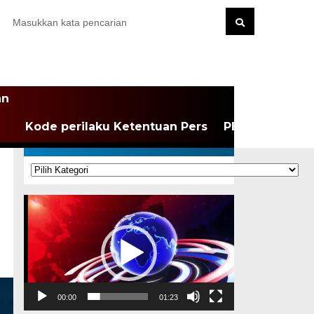
an
Kode perilaku Ketentuan Pers
PEDOMAN MEDI
KATEGORI
Kategori
Pemutar
Video
00:00
01:23