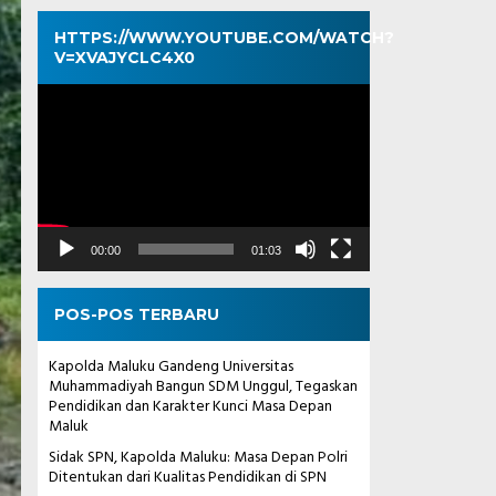
HTTPS://WWW.YOUTUBE.COM/WATCH?
V=XVAJYCLC4X0
Pemutar
Video
00:00
01:03
POS-POS TERBARU
Kapolda Maluku Gandeng Universitas
Muhammadiyah Bangun SDM Unggul, Tegaskan
Pendidikan dan Karakter Kunci Masa Depan
Maluk
Sidak SPN, Kapolda Maluku: Masa Depan Polri
Ditentukan dari Kualitas Pendidikan di SPN