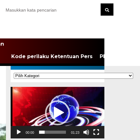
an
Kode perilaku Ketentuan Pers
PEDOMAN MEDI
KATEGORI
Kategori
Pemutar
Video
00:00
01:23