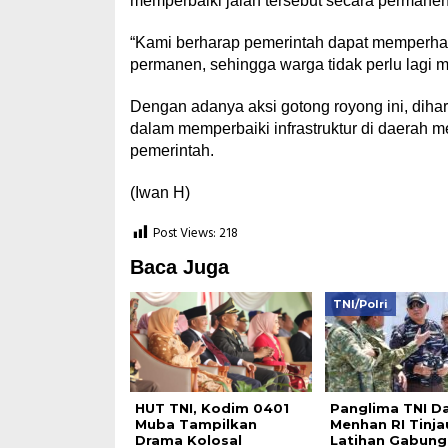
memperbaiki jalan tersebut secara permanen
“Kami berharap pemerintah dapat memperhat
permanen, sehingga warga tidak perlu lagi m
Dengan adanya aksi gotong royong ini, diha
dalam memperbaiki infrastruktur di daerah 
pemerintah.
(Iwan H)
Post Views:
218
Baca Juga
TNI/Polri
HUT TNI, Kodim 0401
Panglima TNI D
Muba Tampilkan
Menhan RI Tinja
Drama Kolosal
Latihan Gabung