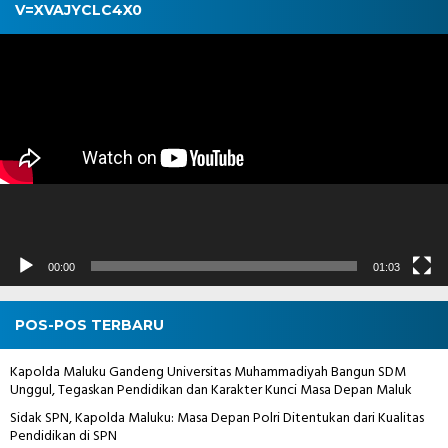
V=XVAJYCLC4X0
Pemutar
Video
00:00
01:03
POS-POS TERBARU
Kapolda Maluku Gandeng Universitas Muhammadiyah Bangun SDM
Unggul, Tegaskan Pendidikan dan Karakter Kunci Masa Depan Maluk
Sidak SPN, Kapolda Maluku: Masa Depan Polri Ditentukan dari Kualitas
Pendidikan di SPN