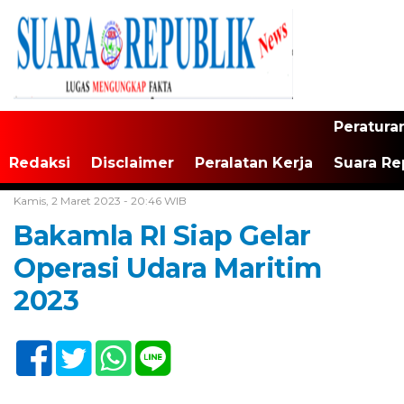
Peratura
Redaksi
Disclaimer
Peralatan Kerja
Suara Re
Home /
Tak Berkategori
Kamis, 2 Maret 2023 - 20:46 WIB
Bakamla RI Siap Gelar
Operasi Udara Maritim
2023