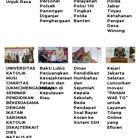
Personel
Pelayanan
Polda
Unjuk Rasa
Polsek
Polisi 110
Jabar
Panongan
Tingkat
Tinjau
Diganjar
Polda
Ketahanan
Penghargaan
Banten
Pangan
Desa
Winong
UNIVERSITAS
Bakti Lubis
Dinas
Kejari
KATOLIK
Perjuangkan
Pendidikan
Jakarta
MUSI
Kesejahteraan
Humbahas
Selatan
CHARITAS
Petani dan
dan
Luncurkan
(UKMC)MENGADAKAN
Nelayan di
Sejumlah
Inovasi
SEMINAR
Kepulauan
Kepala
“PAHAM
PENDIDIKAN
Riau
Sekolah,
WAE TO”
BEKERJASAMA
Beda
untuk
DENGAN
Pendapat
Layanan
IKATAN
Soal Bayar
Tilang
SARJANA
Koran ke
Online
KATOLIK
Sistem SSH
yang
(ISKA)TERKAIT
Efisien
DIES
NATALIS KE