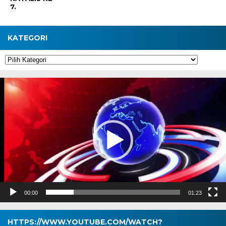
7.
KATEGORI
Kategori
Pemutar
Video
00:00
01:23
HTTPS://WWW.YOUTUBE.COM/WATCH?