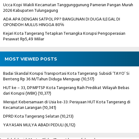
Ucca Kopi Wakili Kecamatan Tanggunggunung Pameran Pangan Murah
2026 Kabupaten Tulungagung
ADA APA DENGAN SATPOL PP? BANGUNAN DI DUGA ILEGAL DI
CIPONDOH MULUS HINGGA 80℅
Kejari Kota Tangerang Tetapkan Tersangka Korupsi Pengoperasian
Pesawat Rp5,49 Miliar
MOST VIEWED POSTS
Badai Skandal Korupsi Transportasi Kota Tangerang: Subsidi ‘TAYO’ Si
Benteng Rp 36 M/Tahun Diduga Menguap
(10,517)
HUT ke – 33, DPMPTSP Kota Tangerang Raih Predikat Wilayah Bebas
dari Korupsi (WBK)
(10,377)
Merajut Kebersamaan di Usia ke-33: Perayaan HUT Kota Tangerang di
Kecamatan Larangan
(10,341)
DPRD Kota Tangerang Selatan
(10,213)
YAYASAN MULYA ABADI PEDULI
(6,112)