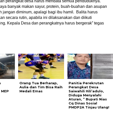
dan perangkat desa harus mendata semua penduduknya.
aya banyak makan sayur, protein, buah-buahan dan asupan
 jangan diminum, apalagi bagi ibu hamil. Balita harus
n secara rutin, apabila ini dilaksanakan dan diikuti
nting. Kepala Desa dan perangkatnya harus bergerak” tegas
n
Orang Tua Berharap,
Panitia Perekrutan
Aulia dan Tim Bisa Raih
Perangkat Desa
k MEP
Medali Emas
Saiwahili Hili’adulo,
Diduga Menyalahi
Aturan, ” Bupati Nias
Cq Dinas Sosial
PMDP2A Tinjau Ulang!