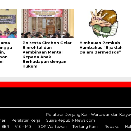
rsama
Polresta Cirebon Gelar
Himbauan Pemkab
ingga
Binrohtal dan
Humbahas “Bijaklah
in,
Pembinaan Mental
Dalam Bermedsos”
ebon
Kepada Anak
ni
Berhadapan dengan
Hukum
Peraturan Jenjang Karir Wartawan dan Kary
mer
Peralatan Kerja
Suara Republik News.com
IBER
VISI – MISI
SOP Wartawan
Tentang Kami
Redaksi
Hu