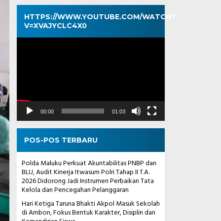
HTTPS://WWW.YOUTUBE.COM/WATCH?
V=XVAJYCLC4X0
Pemutar
Video
00:00
01:03
POS-POS TERBARU
Polda Maluku Perkuat Akuntabilitas PNBP dan
BLU, Audit Kinerja Itwasum Polri Tahap II T.A.
2026 Didorong Jadi Instrumen Perbaikan Tata
Kelola dan Pencegahan Pelanggaran
Hari Ketiga Taruna Bhakti Akpol Masuk Sekolah
di Ambon, Fokus Bentuk Karakter, Disiplin dan