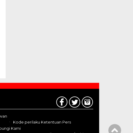
awan
Kode perilaku Ketentuan Pers
bungi Kami