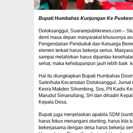
Bupati Humbahas Kunjungan Ke Puskesmas 
Doloksanggul, Suararepubliknews.com – St
demi masa depan masyarakat khususnya an
Pengendalian Penduduk dan Keluarga Bere
elemen terkait harus bekerja serius. Masy
sampai melahirkan harus dipantau kesehatan
sehat, maka kehidupanpun jauh lebih baik 
Hal itu diungkapkan Bupati Humbahas Dos
Saitnihuta Kecamatan Doloksanggul, Jumat (1
Kesra Makden Sihombing, Sos, Plt Kadis 
Marudut Simanullang, SH dan dihadiri Kepa
Kepala Desa.
Bupati juga menjelaskan apabila SDM (sumb
harus fokus menangani stunting, harus kita 
bekerjasama dengan desa harus bekerja ser