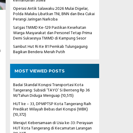
Kemandirian Siswa
Operasi Antik Salawaku 2026 Mulai Digelar,
Polda Maluku Libatkan TNI, BNN dan Bea Cukai
Perangi Jaringan Narkoba
Satgas TMMD Ke-129 Pastikan Kesehatan
Warga Masyarakat dan Personel Tetap Prima
Demi Suksesnya TMMD di Kampung Sesor
Sambut Hut Ri Ke 81 Pemkab Tulungagung
n
Bagikan Bendera Merah Putih
MOST VIEWED POSTS
Badai Skandal Korupsi Transportasi Kota
Tangerang: Subsidi ‘TAYO’ Si Benteng Rp 36
M/Tahun Diduga Menguap
(10,515)
HUT ke – 33, DPMPTSP Kota Tangerang Raih
Predikat Wilayah Bebas dari Korupsi (WBK)
(10,372)
Merajut Kebersamaan di Usia ke-33: Perayaan
HUT Kota Tangerang di Kecamatan Larangan