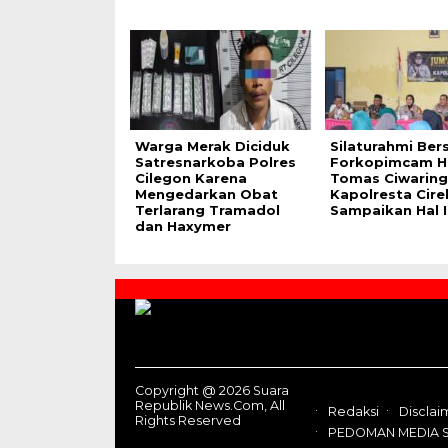
Warga Merak Diciduk
Silaturahmi Be
Satresnarkoba Polres
Forkopimcam H
Cilegon Karena
Tomas Ciwaring
Mengedarkan Obat
Kapolresta Cir
Terlarang Tramadol
Sampaikan Hal I
dan Haxymer
Contact
Us
Copyright @ 2026 Suara
Republik News.Com, All
Redaksi
Disclai
Rights Reserved
PEDOMAN MEDIA S