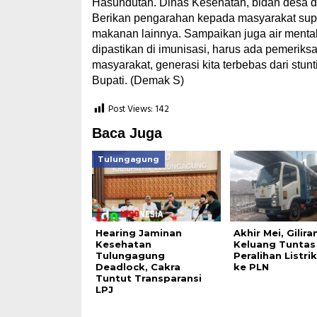
Hasundutan. Dinas Kesehatan, bidan desa 
Berikan pengarahan kepada masyarakat sup
makanan lainnya. Sampaikan juga air mentah
dipastikan di imunisasi, harus ada pemeriksaa
masyarakat, generasi kita terbebas dari stu
Bupati. (Demak S)
Post Views:
142
Baca Juga
Tulungagung
Hearing Jaminan
Akhir Mei, Gilira
Kesehatan
Keluang Tuntas
Tulungagung
Peralihan Listri
Deadlock, Cakra
ke PLN
Tuntut Transparansi
LPJ