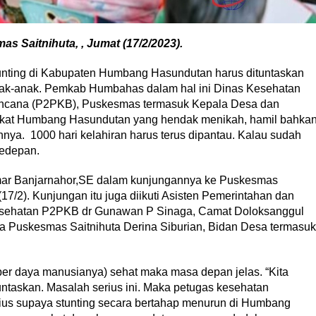
Saitnihuta, , Jumat (17/2/2023).
unting di Kabupaten Humbang Hasundutan harus dituntaskan
ak-anak. Pemkab Humbahas dalam hal ini Dinas Kesehatan
ncana (P2PKB), Puskesmas termasuk Kepala Desa dan
arakat Humbang Hasundutan yang hendak menikah, hamil bahka
nya. 1000 hari kelahiran harus terus dipantau. Kalau sudah
kedepan.
mar Banjarnahor,SE dalam kunjungannya ke Puskesmas
7/2). Kunjungan itu juga diikuti Asisten Pemerintahan dan
Kesehatan P2PKB dr Gunawan P Sinaga, Camat Doloksanggul
la Puskesmas Saitnihuta Derina Siburian, Bidan Desa termasuk
er daya manusianya) sehat maka masa depan jelas. “Kita
tuntaskan. Masalah serius ini. Maka petugas kesehatan
ius supaya stunting secara bertahap menurun di Humbang