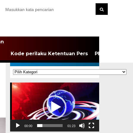
an
Kode perilaku Ketentuan Pers
PEDOMAN MEDI
KATEGORI
Kategori
Pemutar
Video
00:00
01:23