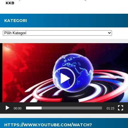
KKB
KATEGORI
Kategori
Pemutar
Video
00:00
01:23
HTTPS://WWW.YOUTUBE.COM/WATCH?