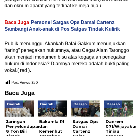
dan oknum aparat yang terlibat ke meja hijau.
Baca Juga
Personel Satgas Ops Damai Cartenz
Sambangi Anak-anak di Pos Satgas Tindak Kulirik
Publik menunggu. Akankah Balai Gakkum menunjukkan
“taring” penegakan hukumnya, atau Cagar Alam Taronggo
akan menjadi monumen bisu atas kegagalan penegakan
hukum di Indonesia? Diamnya mereka adalah bukti paling
vokal.( red ).
Post Views:
350
Baca Juga
Daerah
Daerah
Daerah
Daerah
Jaringan
Bakamla RI
Satgas Ops
Danrem
Penyelundupan
dan
Damai
071/Wijayak
8 Ton Biji
Kemenhut
Cartenz
Tinjau