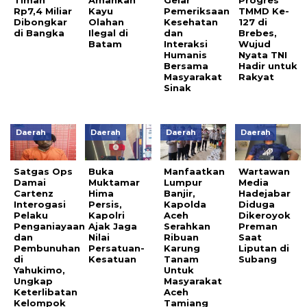
Timah
Amankan
Gelar
Progres
Rp7,4 Miliar
Kayu
Pemeriksaan
TMMD Ke-
Dibongkar
Olahan
Kesehatan
127 di
di Bangka
Ilegal di
dan
Brebes,
Batam
Interaksi
Wujud
Humanis
Nyata TNI
Bersama
Hadir untuk
Masyarakat
Rakyat
Sinak
Daerah
Daerah
Daerah
Daerah
Satgas Ops
Buka
Manfaatkan
Wartawan
Damai
Muktamar
Lumpur
Media
Cartenz
Hima
Banjir,
Hadejabar
Interogasi
Persis,
Kapolda
Diduga
Pelaku
Kapolri
Aceh
Dikeroyok
Penganiayaan
Ajak Jaga
Serahkan
Preman
dan
Nilai
Ribuan
Saat
Pembunuhan
Persatuan-
Karung
Liputan di
di
Kesatuan
Tanam
Subang
Yahukimo,
Untuk
Ungkap
Masyarakat
Keterlibatan
Aceh
Kelompok
Tamiang