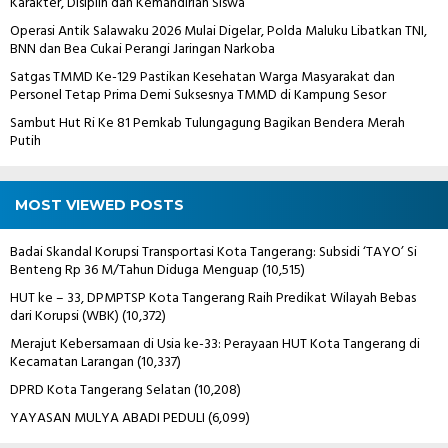
Karakter, Disiplin dan Kemandirian Siswa
Operasi Antik Salawaku 2026 Mulai Digelar, Polda Maluku Libatkan TNI,
BNN dan Bea Cukai Perangi Jaringan Narkoba
Satgas TMMD Ke-129 Pastikan Kesehatan Warga Masyarakat dan
Personel Tetap Prima Demi Suksesnya TMMD di Kampung Sesor
Sambut Hut Ri Ke 81 Pemkab Tulungagung Bagikan Bendera Merah
Putih
MOST VIEWED POSTS
Badai Skandal Korupsi Transportasi Kota Tangerang: Subsidi ‘TAYO’ Si
Benteng Rp 36 M/Tahun Diduga Menguap
(10,515)
HUT ke – 33, DPMPTSP Kota Tangerang Raih Predikat Wilayah Bebas
dari Korupsi (WBK)
(10,372)
Merajut Kebersamaan di Usia ke-33: Perayaan HUT Kota Tangerang di
Kecamatan Larangan
(10,337)
DPRD Kota Tangerang Selatan
(10,208)
YAYASAN MULYA ABADI PEDULI
(6,099)