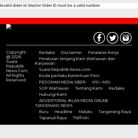
Invalid slider id. Master Slider ID must be a valid number.
Contact
Us
Copyright
Redaksi
Disclaimer
Peralatan Kerja
@ 2026
Peraturan Jenjang Karir Wartawan dan
Suara
Karyawan
Republik
Suara Republik News.com
News.Com,
All Rights
Kode perilaku Ketentuan Pers
Reserved
PEDOMAN MEDIA SIBER
VISI – MISI
SOP Wartawan
Tentang Kami
Redaksi
Hubungi Kami
ADVERTORIAL IKLAN MEDIA ONLINE
TANGERANG NEWS
Buru
Headline
Maluku
Tangerang Raya
Tapanuli Raya
TNI/Polri