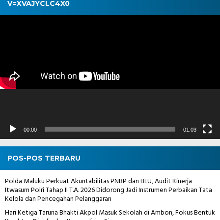
V=XVAJYCLC4X0
Pemutar
Video
00:00
01:03
POS-POS TERBARU
Polda Maluku Perkuat Akuntabilitas PNBP dan BLU, Audit Kinerja
Itwasum Polri Tahap II T.A. 2026 Didorong Jadi Instrumen Perbaikan Tata
Kelola dan Pencegahan Pelanggaran
Hari Ketiga Taruna Bhakti Akpol Masuk Sekolah di Ambon, Fokus Bentuk