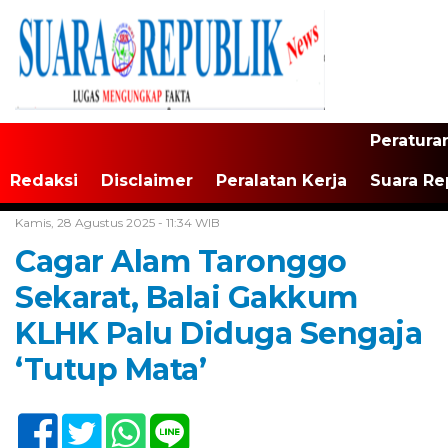
Peratura
Redaksi
Disclaimer
Peralatan Kerja
Suara Re
Home /
Daerah
Kamis, 28 Agustus 2025 - 11:34 WIB
Cagar Alam Taronggo
Sekarat, Balai Gakkum
KLHK Palu Diduga Sengaja
‘Tutup Mata’