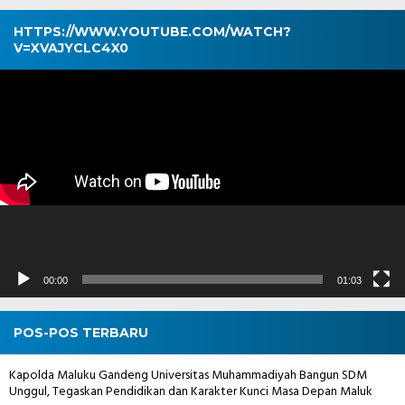
HTTPS://WWW.YOUTUBE.COM/WATCH?
V=XVAJYCLC4X0
Pemutar
Video
00:00
01:03
POS-POS TERBARU
Kapolda Maluku Gandeng Universitas Muhammadiyah Bangun SDM
Unggul, Tegaskan Pendidikan dan Karakter Kunci Masa Depan Maluk