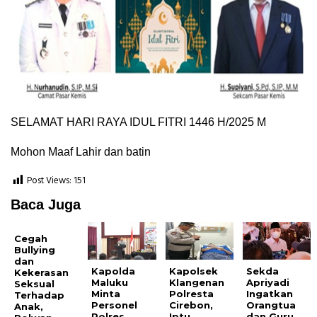
SELAMAT HARI RAYA IDUL FITRI 1446 H/2025 M
Mohon Maaf Lahir dan batin
Post Views:
151
Baca Juga
Cegah
Bullying
dan
Kapolda
Kapolsek
Sekda
Kekerasan
Maluku
Klangenan
Apriyadi
Seksual
Minta
Polresta
Ingatkan
Terhadap
Personel
Cirebon,
Orangtua
Anak,
Polres
Iptu
dan Guru