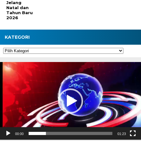
Jelang
Natal dan
Tahun Baru
2026
KATEGORI
Kategori
Pemutar
Video
00:00
01:23