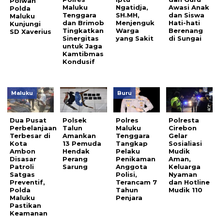
Polwan
Maluku
Ngatidja,
Awasi Anak
Polda
Tenggara
SH.MH,
dan Siswa
Maluku
dan Brimob
Menjenguk
Hati-hati
Kunjungi
Tingkatkan
Warga
Berenang
SD Xaverius
Sinergitas
yang Sakit
di Sungai
untuk Jaga
Kamtibmas
Kondusif
Maluku
Buru
Dua Pusat
Polsek
Polres
Polresta
Perbelanjaan
Talun
Maluku
Cirebon
Terbesar di
Amankan
Tenggara
Gelar
Kota
13 Pemuda
Tangkap
Sosialiasi
Ambon
Hendak
Pelaku
Mudik
Disasar
Perang
Penikaman
Aman,
Patroli
Sarung
Anggota
Keluarga
Satgas
Polisi,
Nyaman
Preventif,
Terancam 7
dan Hotline
Polda
Tahun
Mudik 110
Maluku
Penjara
Pastikan
Keamanan