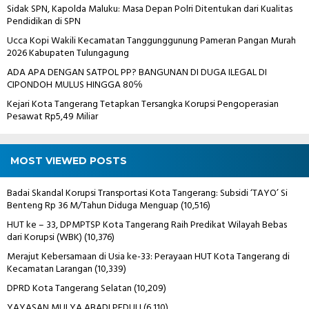
Sidak SPN, Kapolda Maluku: Masa Depan Polri Ditentukan dari Kualitas
Pendidikan di SPN
Ucca Kopi Wakili Kecamatan Tanggunggunung Pameran Pangan Murah
2026 Kabupaten Tulungagung
ADA APA DENGAN SATPOL PP? BANGUNAN DI DUGA ILEGAL DI
CIPONDOH MULUS HINGGA 80℅
Kejari Kota Tangerang Tetapkan Tersangka Korupsi Pengoperasian
Pesawat Rp5,49 Miliar
MOST VIEWED POSTS
Badai Skandal Korupsi Transportasi Kota Tangerang: Subsidi ‘TAYO’ Si
Benteng Rp 36 M/Tahun Diduga Menguap
(10,516)
HUT ke – 33, DPMPTSP Kota Tangerang Raih Predikat Wilayah Bebas
dari Korupsi (WBK)
(10,376)
Merajut Kebersamaan di Usia ke-33: Perayaan HUT Kota Tangerang di
Kecamatan Larangan
(10,339)
DPRD Kota Tangerang Selatan
(10,209)
YAYASAN MULYA ABADI PEDULI
(6,110)