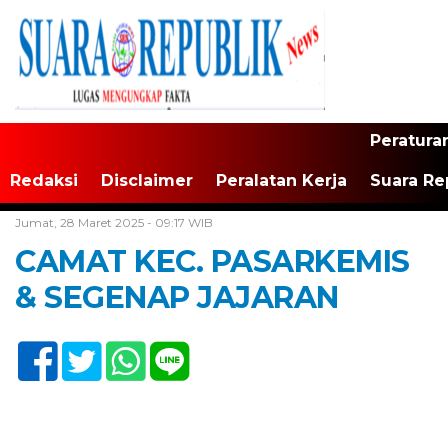
Peratura
Redaksi
Disclaimer
Peralatan Kerja
Suara Re
Home /
Tak Berkategori
Jumat, 28 Maret 2025 - 09:17 WIB
CAMAT KEC. PASARKEMIS
& SEGENAP JAJARAN