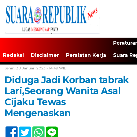
Peratura
Redaksi
Disclaimer
Peralatan Kerja
Suara Re
Home /
Tak Berkategori
Senin, 30 Januari 2023 - 14:49 WIB
Diduga Jadi Korban tabrak
Lari,Seorang Wanita Asal
Cijaku Tewas
Mengenaskan