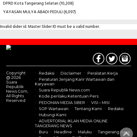
DPRD Kota Tangerang Selatan
(10,208)
YAYASAN MULYA ABADI PEDULI
(6,097)
Invalid slider id. Master Slider ID must be a valid number.
Contact
Us
Copyright
Redaksi
Disclaimer
Peralatan Kerja
@ 2026
Peraturan Jenjang Karir Wartawan dan
Suara
Karyawan
Republik
Suara Republik News.com
News.Com,
All Rights
Kode perilaku Ketentuan Pers
Reserved
PEDOMAN MEDIA SIBER
VISI – MISI
SOP Wartawan
Tentang Kami
Redaksi
Hubungi Kami
ADVERTORIAL IKLAN MEDIA ONLINE
TANGERANG NEWS
Buru
Headline
Maluku
Tangerang Raya