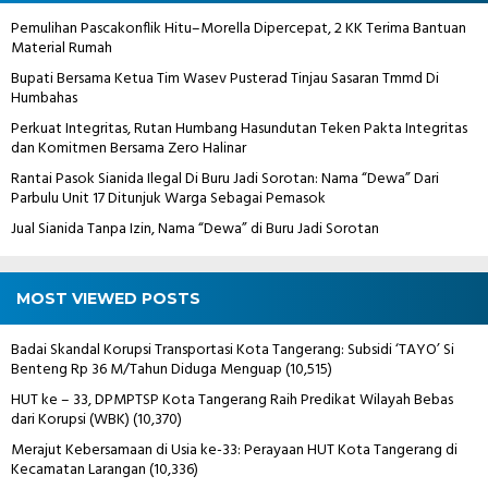
Pemulihan Pascakonflik Hitu–Morella Dipercepat, 2 KK Terima Bantuan
Material Rumah
Bupati Bersama Ketua Tim Wasev Pusterad Tinjau Sasaran Tmmd Di
Humbahas
Perkuat Integritas, Rutan Humbang Hasundutan Teken Pakta Integritas
dan Komitmen Bersama Zero Halinar
Rantai Pasok Sianida Ilegal Di Buru Jadi Sorotan: Nama “Dewa” Dari
Parbulu Unit 17 Ditunjuk Warga Sebagai Pemasok
Jual Sianida Tanpa Izin, Nama “Dewa” di Buru Jadi Sorotan
MOST VIEWED POSTS
Badai Skandal Korupsi Transportasi Kota Tangerang: Subsidi ‘TAYO’ Si
Benteng Rp 36 M/Tahun Diduga Menguap
(10,515)
HUT ke – 33, DPMPTSP Kota Tangerang Raih Predikat Wilayah Bebas
dari Korupsi (WBK)
(10,370)
Merajut Kebersamaan di Usia ke-33: Perayaan HUT Kota Tangerang di
Kecamatan Larangan
(10,336)