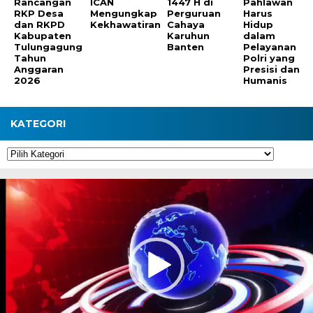
Rancangan
ICAN
1447 H di
Pahlawan
RKP Desa
Mengungkap
Perguruan
Harus
dan RKPD
Kekhawatiran
Cahaya
Hidup
Kabupaten
Karuhun
dalam
Tulungagung
Banten
Pelayanan
Tahun
Polri yang
Anggaran
Presisi dan
2026
Humanis
KATEGORI
Kategori
Pemutar
Video