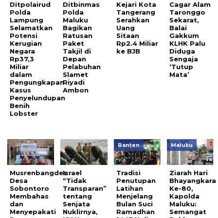
Ditpolairud
Ditbinmas
Kejari Kota
Cagar Alam
Polda
Polda
Tangerang
Taronggo
Lampung
Maluku
Serahkan
Sekarat,
Selamatkan
Bagikan
Uang
Balai
Potensi
Ratusan
Sitaan
Gakkum
Kerugian
Paket
Rp2.4 Miliar
KLHK Palu
Negara
Takjil di
ke BJB
Diduga
Rp37,3
Depan
Sengaja
Miliar
Pelabuhan
‘Tutup
dalam
Slamet
Mata’
Pengungkapan
Riyadi
Kasus
Ambon
Penyelundupan
Benih
Lobster
Banten
Maluku
Musrenbangdes
Israel
Tradisi
Ziarah Hari
Desa
“Tidak
Penutupan
Bhayangkara
Sobontoro
Transparan”
Latihan
Ke-80,
Membahas
tentang
Menjelang
Kapolda
dan
Senjata
Bulan Suci
Maluku:
Menyepakati
Nuklirnya,
Ramadhan
Semangat