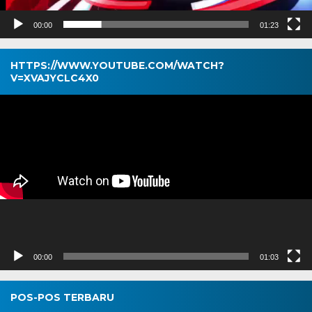
00:00
01:23
HTTPS://WWW.YOUTUBE.COM/WATCH?
V=XVAJYCLC4X0
Pemutar
Video
00:00
01:03
POS-POS TERBARU