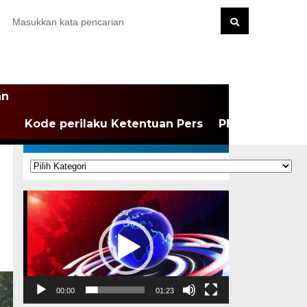
an
Kode perilaku Ketentuan Pers
PEDOMAN MEDI
KATEGORI
Kategori
Pemutar
Video
00:00
01:23