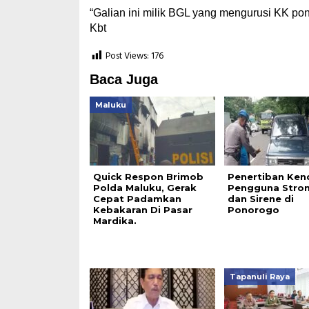
“Galian ini milik BGL yang mengurusi KK p
Kbt
Post Views:
176
Baca Juga
Maluku
Quick Respon Brimob
Penertiban Ken
Polda Maluku, Gerak
Pengguna Stro
Cepat Padamkan
dan Sirene di
Kebakaran Di Pasar
Ponorogo
Mardika.
Tapanuli Raya