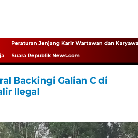
Peraturan Jenjang Karir Wartawan dan Karyaw
ja
Suara Republik News.com
l Backingi Galian C di
ir Ilegal