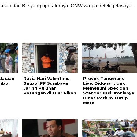
onakan dari BD,yang operatornya GNW warga tretek”,jelasnya…
daraan
Razia Hari Valentine,
Proyek Tangerang
mbo
Satpol PP Surabaya
Live, Diduga tidak
Jaring Puluhan
Memenuhi Spec dan
Pasangan di Luar Nikah
Standarisasi, Ironisnya
Dinas Perkim Tutup
Mata.