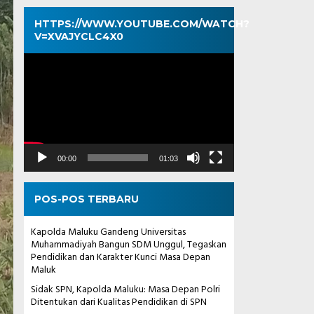
HTTPS://WWW.YOUTUBE.COM/WATCH?
V=XVAJYCLC4X0
Pemutar
Video
00:00
01:03
POS-POS TERBARU
Kapolda Maluku Gandeng Universitas
Muhammadiyah Bangun SDM Unggul, Tegaskan
Pendidikan dan Karakter Kunci Masa Depan
Maluk
Sidak SPN, Kapolda Maluku: Masa Depan Polri
Ditentukan dari Kualitas Pendidikan di SPN