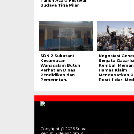
Tahun Acara Festival
Budaya Tiga Pilar
SDN 2 Sukatani
Negosiasi Genc
Kecamatan
Senjata Gaza-Is
Wanasalam Butuh
Kembali Meman
Perhatian Dinas
Hamas Klaim
Pendidikan dan
Mendapatkan R
Pemerintah.
Positif dari Med
Contact
Us
Copyright @ 2026 Suara
Republik News.Com, All