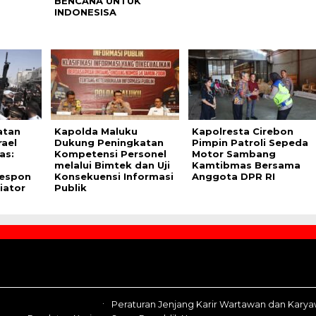
BENCANA UNTUK
INDONESISA
atan
Kapolda Maluku
Kapolresta Cirebon
rael
Dukung Peningkatan
Pimpin Patroli Sepeda
as:
Kompetensi Personel
Motor Sambang
melalui Bimtek dan Uji
Kamtibmas Bersama
espon
Konsekuensi Informasi
Anggota DPR RI
iator
Publik
Peraturan Jenjang Karir Wartawan dan Kary