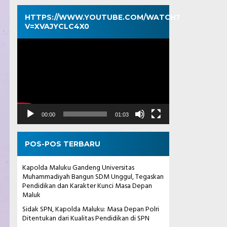
HTTPS://WWW.YOUTUBE.COM/WATCH?
V=XVAJYCLC4X0
Pemutar
Video
00:00
01:03
POS-POS TERBARU
Kapolda Maluku Gandeng Universitas
Muhammadiyah Bangun SDM Unggul, Tegaskan
Pendidikan dan Karakter Kunci Masa Depan
Maluk
Sidak SPN, Kapolda Maluku: Masa Depan Polri
Ditentukan dari Kualitas Pendidikan di SPN