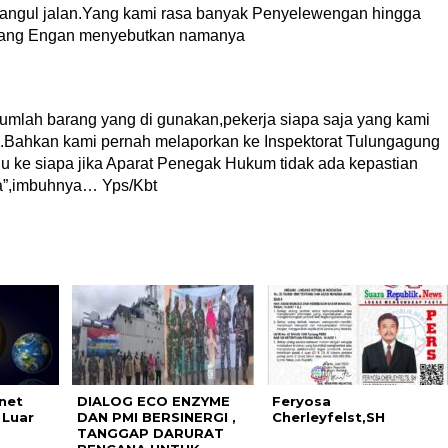
nangul jalan.Yang kami rasa banyak Penyelewengan hingga
 yang Engan menyebutkan namanya
l,jumlah barang yang di gunakan,pekerja siapa saja yang kami
.Bahkan kami pernah melaporkan ke Inspektorat Tulungagung
u ke siapa jika Aparat Penegak Hukum tidak ada kepastian
ra”,imbuhnya… Yps/Kbt
net
DIALOG ECO ENZYME
Feryosa
 Luar
DAN PMI BERSINERGI ,
Cherleyfelst,SH
TANGGAP DARURAT