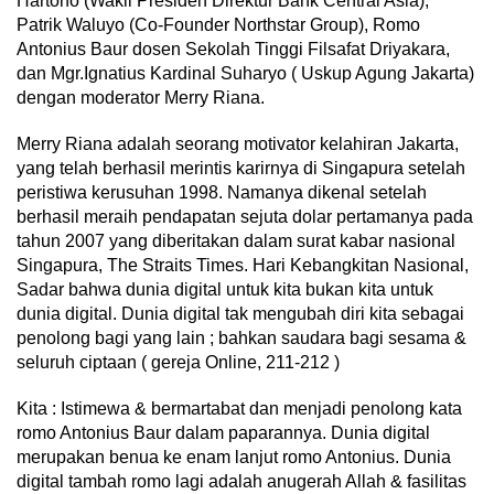
Hartono (Wakil Presiden Direktur Bank Central Asia),
Patrik Waluyo (Co-Founder Northstar Group), Romo
Antonius Baur dosen Sekolah Tinggi Filsafat Driyakara,
dan Mgr.Ignatius Kardinal Suharyo ( Uskup Agung Jakarta)
dengan moderator Merry Riana.
Merry Riana adalah seorang motivator kelahiran Jakarta,
yang telah berhasil merintis karirnya di Singapura setelah
peristiwa kerusuhan 1998. Namanya dikenal setelah
berhasil meraih pendapatan sejuta dolar pertamanya pada
tahun 2007 yang diberitakan dalam surat kabar nasional
Singapura, The Straits Times. Hari Kebangkitan Nasional,
Sadar bahwa dunia digital untuk kita bukan kita untuk
dunia digital. Dunia digital tak mengubah diri kita sebagai
penolong bagi yang lain ; bahkan saudara bagi sesama &
seluruh ciptaan ( gereja Online, 211-212 )
Kita : Istimewa & bermartabat dan menjadi penolong kata
romo Antonius Baur dalam paparannya. Dunia digital
merupakan benua ke enam lanjut romo Antonius. Dunia
digital tambah romo lagi adalah anugerah Allah & fasilitas