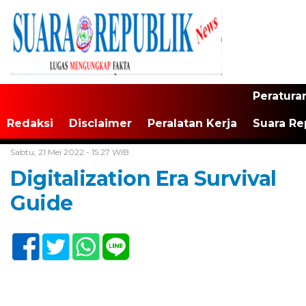
Peratura
Redaksi
Disclaimer
Peralatan Kerja
Suara Re
Home /
Tak Berkategori
Sabtu, 21 Mei 2022 - 15:27 WIB
Digitalization Era Survival
Guide