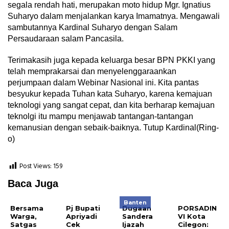
segala rendah hati, merupakan moto hidup Mgr. Ignatius
Suharyo dalam menjalankan karya Imamatnya. Mengawali
sambutannya Kardinal Suharyo dengan Salam
Persaudaraan salam Pancasila.
Terimakasih juga kepada keluarga besar BPN PKKI yang
telah memprakarsai dan menyelenggaraankan
perjumpaan dalam Webinar Nasional ini. Kita pantas
besyukur kepada Tuhan kata Suharyo, karena kemajuan
teknologi yang sangat cepat, dan kita berharap kemajuan
teknolgi itu mampu menjawab tantangan-tantangan
kemanusian dengan sebaik-baiknya. Tutup Kardinal(Ring-
o)
Post Views:
159
Baca Juga
Banten
Bersama
Pj Bupati
Dugaan
PORSADIN
Warga,
Apriyadi
Sandera
VI Kota
Satgas
Cek
Ijazah
Cilegon: