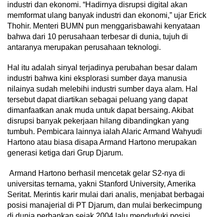
industri dan ekonomi. “Hadirnya disrupsi digital akan
memformat ulang banyak industri dan ekonomi,” ujar Erick
Thohir. Menteri BUMN pun menggarisbawahi kenyataan
bahwa dari 10 perusahaan terbesar di dunia, tujuh di
antaranya merupakan perusahaan teknologi.
Hal itu adalah sinyal terjadinya perubahan besar dalam
industri bahwa kini eksplorasi sumber daya manusia
nilainya sudah melebihi industri sumber daya alam. Hal
tersebut dapat diartikan sebagai peluang yang dapat
dimanfaatkan anak muda untuk dapat bersaing. Akibat
disrupsi banyak pekerjaan hilang dibandingkan yang
tumbuh. Pembicara lainnya ialah Alaric Armand Wahyudi
Hartono atau biasa disapa Armand Hartono merupakan
generasi ketiga dari Grup Djarum.
Armand Hartono berhasil mencetak gelar S2-nya di
universitas ternama, yakni Stanford University, Amerika
Seritat. Merintis karir mulai dari analis, menjabat berbagai
posisi manajerial di PT Djarum, dan mulai berkecimpung
di dunia perbankan sejak 2004 lalu menduduki posisi