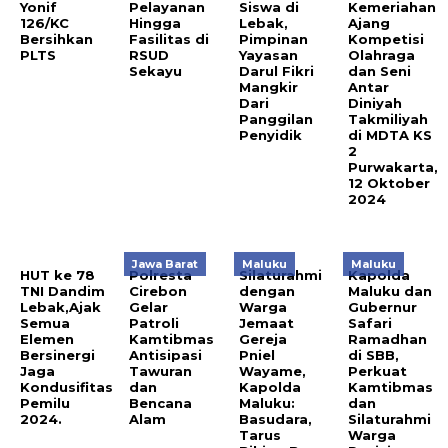
Yonif
Pelayanan
Siswa di
Kemeriahan
126/KC
Hingga
Lebak,
Ajang
Bersihkan
Fasilitas di
Pimpinan
Kompetisi
PLTS
RSUD
Yayasan
Olahraga
Sekayu
Darul Fikri
dan Seni
Mangkir
Antar
Dari
Diniyah
Panggilan
Takmiliyah
Penyidik
di MDTA KS
2
Purwakarta,
12 Oktober
2024
Jawa Barat
Maluku
Maluku
HUT ke 78
Polresta
Silaturahmi
Kapolda
TNI Dandim
Cirebon
dengan
Maluku dan
Lebak,Ajak
Gelar
Warga
Gubernur
Semua
Patroli
Jemaat
Safari
Elemen
Kamtibmas
Gereja
Ramadhan
Bersinergi
Antisipasi
Pniel
di SBB,
Jaga
Tawuran
Wayame,
Perkuat
Kondusifitas
dan
Kapolda
Kamtibmas
Pemilu
Bencana
Maluku:
dan
2024.
Alam
Basudara,
Silaturahmi
Tarus
Warga