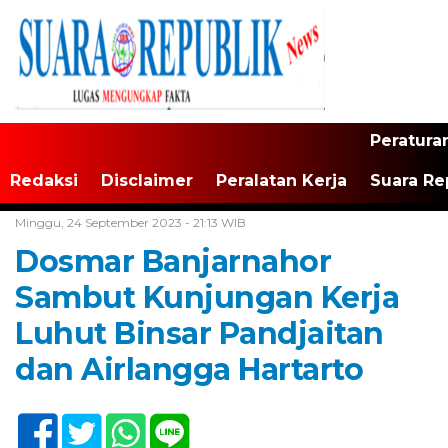
Peratura
Redaksi
Disclaimer
Peralatan Kerja
Suara Re
Home /
Tak Berkategori
Minggu, 24 September 2023 - 21:13 WIB
Dosmar Banjarnahor
Sambut Kunjungan Kerja
Luhut Binsar Pandjaitan
dan Airlangga Hartarto