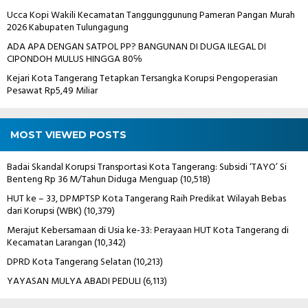
Ucca Kopi Wakili Kecamatan Tanggunggunung Pameran Pangan Murah
2026 Kabupaten Tulungagung
ADA APA DENGAN SATPOL PP? BANGUNAN DI DUGA ILEGAL DI
CIPONDOH MULUS HINGGA 80℅
Kejari Kota Tangerang Tetapkan Tersangka Korupsi Pengoperasian
Pesawat Rp5,49 Miliar
MOST VIEWED POSTS
Badai Skandal Korupsi Transportasi Kota Tangerang: Subsidi ‘TAYO’ Si
Benteng Rp 36 M/Tahun Diduga Menguap
(10,518)
HUT ke – 33, DPMPTSP Kota Tangerang Raih Predikat Wilayah Bebas
dari Korupsi (WBK)
(10,379)
Merajut Kebersamaan di Usia ke-33: Perayaan HUT Kota Tangerang di
Kecamatan Larangan
(10,342)
DPRD Kota Tangerang Selatan
(10,213)
YAYASAN MULYA ABADI PEDULI
(6,113)