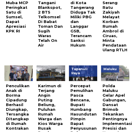
Muba MCP
Tangani
di Kota
Serang
Peringkat
Blankspot,
Tangerang
Ratu
Satu di
2 BTS
Diduga Tak
Zakiyah
Sumsel,
Telkomsel
Miliki PBG
Melayat
Dapat
Di Babat
dan
Korban
Apresiasi
Toman Dan
Langgar
Rumah
KPK RI
Sugih
GSB,
Ambrol di
Waras
Terancam
Ciruas,
Telah On
Sanksi
Minta
Air
Hukum
Pendataan
Ulang RTLH
Tapanuli
Maluku
Raya
Penculikan
Karimun di
Percepat
Polda
Anak di
Terjang
Pemulihan
Maluku
Borma
Angin
Pasca
Gelar Apel
Cipadung
Puting
Bencana,
Gabungan,
Berhasil
Beliung,
Bupati
Dansat
Diungkap,
Puluhan
Humbang
Brimob
Tersangka
Rumah
Hasundutan
Tekankan
Ditangkap
Warga dan
Pimpin
Pentingnya
di Rumah
Kios Warga
Rapat
Implementas
Kontrakan
Rusak
Penyusunan
Presisi dan