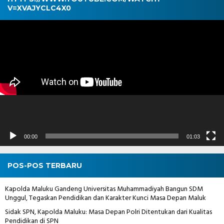
V=XVAJYCLC4X0
Pemutar
Video
00:00
01:03
POS-POS TERBARU
Kapolda Maluku Gandeng Universitas Muhammadiyah Bangun SDM
Unggul, Tegaskan Pendidikan dan Karakter Kunci Masa Depan Maluk
Sidak SPN, Kapolda Maluku: Masa Depan Polri Ditentukan dari Kualitas
Pendidikan di SPN