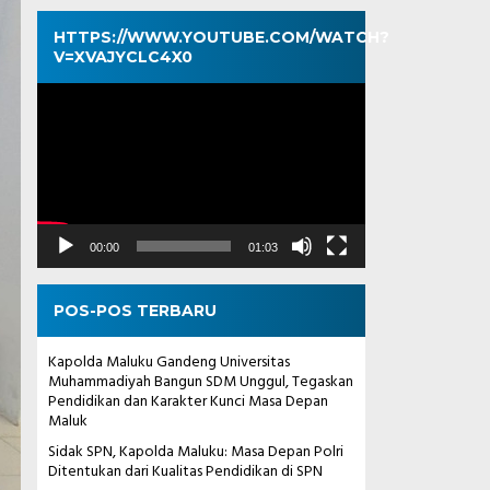
HTTPS://WWW.YOUTUBE.COM/WATCH?
V=XVAJYCLC4X0
Pemutar
Video
00:00
01:03
POS-POS TERBARU
Kapolda Maluku Gandeng Universitas
Muhammadiyah Bangun SDM Unggul, Tegaskan
Pendidikan dan Karakter Kunci Masa Depan
Maluk
Sidak SPN, Kapolda Maluku: Masa Depan Polri
Ditentukan dari Kualitas Pendidikan di SPN