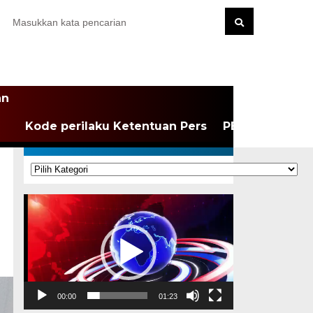
an
Kode perilaku Ketentuan Pers
PEDOMAN MEDI
KATEGORI
Kategori
Pemutar
Video
00:00
01:23