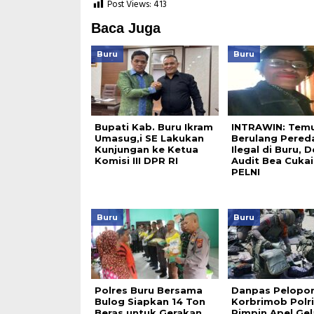
Post Views:
413
Baca Juga
Buru
Buru
Bupati Kab. Buru Ikram
INTRAWIN: Tem
Umasug,i SE Lakukan
Berulang Pered
Kunjungan ke Ketua
Ilegal di Buru, 
Komisi III DPR RI
Audit Bea Cukai
PELNI
Buru
Buru
Polres Buru Bersama
Danpas Pelopo
Bulog Siapkan 14 Ton
Korbrimob Polri
Beras untuk Gerakan
Pimpin Apel Gel