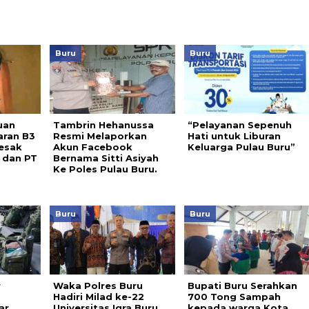
Buru
Buru
uan
Tambrin Hehanussa
“Pelayanan Sepenuh
aran B3
Resmi Melaporkan
Hati untuk Liburan
Desak
Akun Facebook
Keluarga Pulau Buru”
 dan PT
Bernama Sitti Asiyah
Ke Poles Pulau Buru.
Buru
Buru
r
Waka Polres Buru
Bupati Buru Serahkan
Hadiri Milad ke-22
700 Tong Sampah
ar
Universitas Iqra Buru
kepada warga Kota