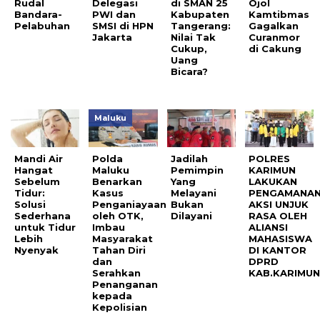
Rudal
Delegasi
di SMAN 25
Ojol
Bandara-
PWI dan
Kabupaten
Kamtibmas
Pelabuhan
SMSI di HPN
Tangerang:
Gagalkan
Jakarta
Nilai Tak
Curanmor
Cukup,
di Cakung
Uang
Bicara?
Maluku
Mandi Air
Polda
Jadilah
POLRES
Hangat
Maluku
Pemimpin
KARIMUN
Sebelum
Benarkan
Yang
LAKUKAN
Tidur:
Kasus
Melayani
PENGAMANA
Solusi
Penganiayaan
Bukan
AKSI UNJUK
Sederhana
oleh OTK,
Dilayani
RASA OLEH
untuk Tidur
Imbau
ALIANSI
Lebih
Masyarakat
MAHASISWA
Nyenyak
Tahan Diri
DI KANTOR
dan
DPRD
Serahkan
KAB.KARIMU
Penanganan
kepada
Kepolisian