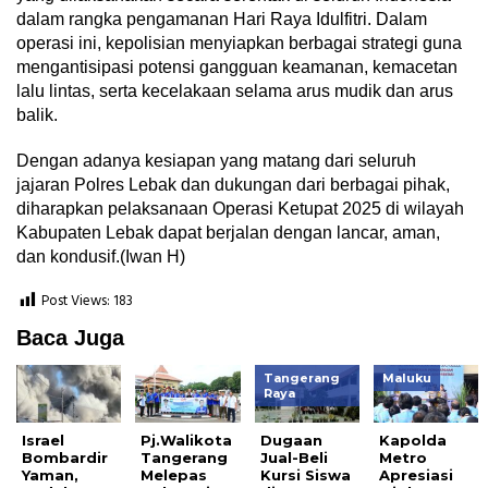
dalam rangka pengamanan Hari Raya Idulfitri. Dalam
operasi ini, kepolisian menyiapkan berbagai strategi guna
mengantisipasi potensi gangguan keamanan, kemacetan
lalu lintas, serta kecelakaan selama arus mudik dan arus
balik.
Dengan adanya kesiapan yang matang dari seluruh
jajaran Polres Lebak dan dukungan dari berbagai pihak,
diharapkan pelaksanaan Operasi Ketupat 2025 di wilayah
Kabupaten Lebak dapat berjalan dengan lancar, aman,
dan kondusif.(Iwan H)
Post Views:
183
Baca Juga
Tangerang
Maluku
Raya
Israel
Pj.Walikota
Dugaan
Kapolda
Bombardir
Tangerang
Jual-Beli
Metro
Yaman,
Melepas
Kursi Siswa
Apresiasi