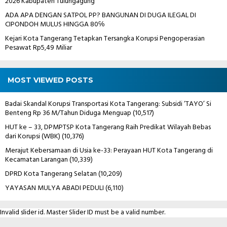
2026 Kabupaten Tulungagung
ADA APA DENGAN SATPOL PP? BANGUNAN DI DUGA ILEGAL DI
CIPONDOH MULUS HINGGA 80℅
Kejari Kota Tangerang Tetapkan Tersangka Korupsi Pengoperasian
Pesawat Rp5,49 Miliar
MOST VIEWED POSTS
Badai Skandal Korupsi Transportasi Kota Tangerang: Subsidi ‘TAYO’ Si
Benteng Rp 36 M/Tahun Diduga Menguap
(10,517)
HUT ke – 33, DPMPTSP Kota Tangerang Raih Predikat Wilayah Bebas
dari Korupsi (WBK)
(10,376)
Merajut Kebersamaan di Usia ke-33: Perayaan HUT Kota Tangerang di
Kecamatan Larangan
(10,339)
DPRD Kota Tangerang Selatan
(10,209)
YAYASAN MULYA ABADI PEDULI
(6,110)
Invalid slider id. Master Slider ID must be a valid number.