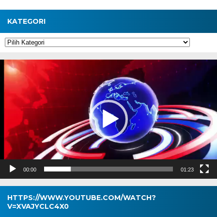
KATEGORI
Kategori
Pemutar
Video
00:00
01:23
HTTPS://WWW.YOUTUBE.COM/WATCH?
V=XVAJYCLC4X0