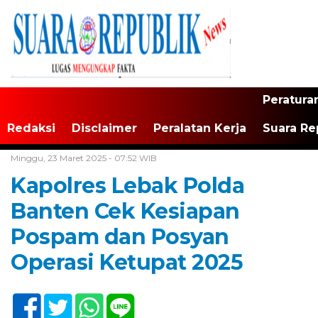
Peratura
Redaksi
Disclaimer
Peralatan Kerja
Suara Re
Home /
Tak Berkategori
Minggu, 23 Maret 2025 - 07:52 WIB
Kapolres Lebak Polda
Banten Cek Kesiapan
Pospam dan Posyan
Operasi Ketupat 2025